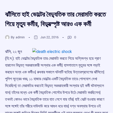
ঝাঁসিতে হাই ভোল্টের বৈদু্যতিক তার মেরামতি করতে
গিয়ে মৃতু্য কর্মীর, বিদু্যত্স্পৃষ্ট আরও এক কর্মী
By
admin
Jun 22, 2016
0
ঝাঁসি, ২২ জুন
(হি.স.): হাই ভোল্টের বৈদু্যতিক তার মেরামতি করতে গিয়ে অগ্নিদগ্ধ হয়ে প্রাণ
হারালেন বিদু্যত্ সরবরাহকারী সংস্থার এক কর্মী| হাসপাতালে মৃতু্যর সঙ্গে লড়াই
করছেন অন্য এক কর্মীও| ৱুধবার সকালে ঘটনাটি ঘটেছে উত্তরপ্রদেশের ঝাঁসিতে|
পুলিশ সূত্রের খবর, ১১ হাজার ভোল্টের একটি বৈদু্যতিক তারে গোলযোগ দেখা
দিয়েছিল| তা মেরামতির করতেই বিদু্যত্ সরবরাহকারী সংস্থার দুই কর্মী ঘটনাস্থলে
যান| তাঁদের মধ্যে এক কর্মী বৈদু্যতিক পোস্টের উপরে উঠে মেরামতি করছিলেন|
তখনই কোনও ভাবে বৈদু্যতিক তারে হাত লেগে যায় তাঁর| হাই ভোল্ট হওয়ায় কারণে
সঙ্গে সঙ্গেই তাঁর শরীরে দাউদাউ করে আগুন ধরে যায়| দগ্ধ অবস্থায় উপরে ওই
তারের সঙ্গেই জড়িয়ে ছিলেন তিনি| সহকর্মীকে ওই ভাবে জ্বলতে দেখে কী করবে ৱুঝে