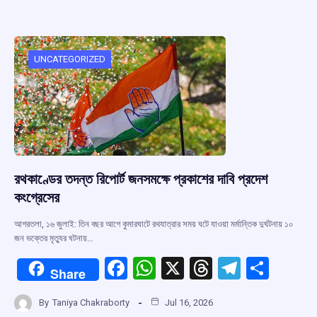
b
s
a
gr
e
o
A
d
a
o
p
s
m
UNCATEGORIZED
k
p
রথকাণ্ডের তদন্ত রিপোর্ট জনসমক্ষে প্রকাশের দাবি প্রদেশ
কংগ্রেসের
আগরতলা, ১৬ জুলাই: তিন বছর আগে কুমারঘাটে রথযাত্রার সময় ঘটে যাওয়া মর্মান্তিক দুর্ঘটনায় ১০
জন ভক্তের মৃত্যুর ঘটনায়…
F
W
X
T
T
S
Share
a
h
hr
el
h
By
Taniya Chakraborty
Jul 16, 2026
ce
at
e
e
ar