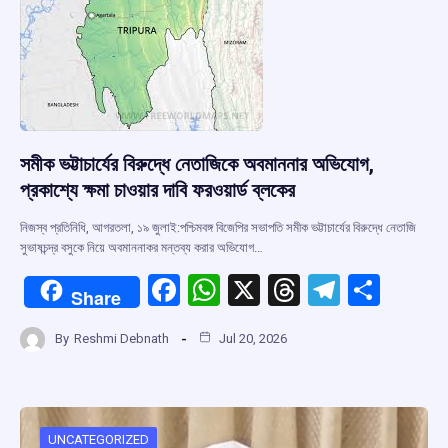
সমীক ভট্টাচার্যের বিরুদ্ধে নেতাজিকে অবমাননার অভিযোগ,
প্রকাশ্যে ক্ষমা চাওয়ার দাবি ফরওয়ার্ড ব্লকের
নিজস্ব প্রতিনিধি, আগরতলা, ১৯ জুলাই:পশ্চিমবঙ্গ বিজেপির সভাপতি সমীক ভট্টাচার্যের বিরুদ্ধে নেতাজি
সুভাষচন্দ্র বসুকে নিয়ে অবমাননাকর মন্তব্য করার অভিযোগ…
F
W
X
T
T
S
Share
a
h
hr
el
h
By
Reshmi Debnath
Jul 20, 2026
ce
at
e
e
ar
b
s
a
gr
e
o
A
d
a
UNCATEGORIZED