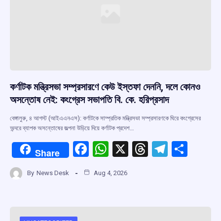
কর্ণাটক মন্ত্রিসভা সম্প্রসারণে কেউ ইস্তফা দেননি, দলে কোনও
অসন্তোষ নেই: কংগ্রেস সভাপতি বি. কে. হরিপ্রসাদ
বেঙ্গালুরু, ৪ আগস্ট (আইএএনএস): কর্ণাটকে সাম্প্রতিক মন্ত্রিসভা সম্প্রসারণকে ঘিরে কংগ্রেসের
অন্দরে ব্যাপক অসন্তোষের জল্পনা উড়িয়ে দিয়ে কর্ণাটক প্রদেশ…
F
W
X
T
T
S
Share
a
h
hr
el
h
By
News Desk
Aug 4, 2026
ce
at
e
e
ar
b
s
a
gr
e
o
A
d
a