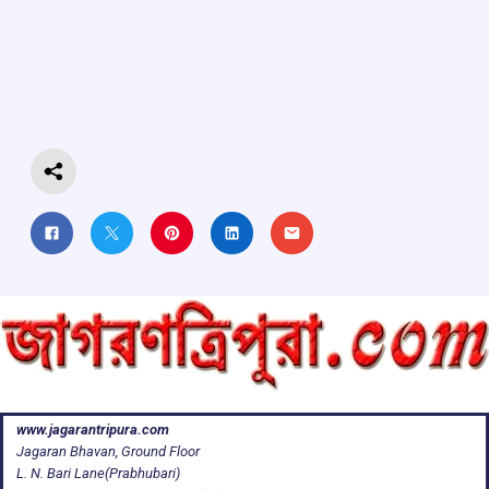
b
s
a
gr
e
o
A
d
a
o
p
s
m
k
p
www.jagarantripura.com
Jagaran Bhavan, Ground Floor
L. N. Bari Lane(Prabhubari)