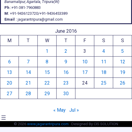
Banamalipur, Agartala, Tripura(W)
Ph :
+91-381-7960883
M:
+91-9436123720/+91-9436453389
Email :
jagarantripura@gmail.com
June 2016
M
T
W
T
F
S
S
1
2
3
4
5
6
7
8
9
10
11
12
13
14
15
16
17
18
19
20
21
22
23
24
25
26
27
28
29
30
« May
Jul »
© 2026
www.jagarantripura.com .
Designed By CIS SOLUTION