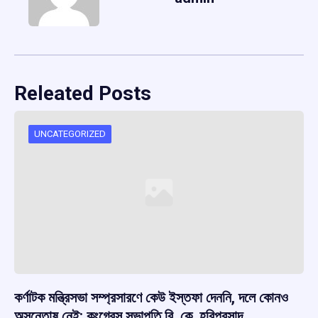
Releated Posts
UNCATEGORIZED
কর্ণাটক মন্ত্রিসভা সম্প্রসারণে কেউ ইস্তফা দেননি, দলে কোনও
অসন্তোষ নেই: কংগ্রেস সভাপতি বি. কে. হরিপ্রসাদ