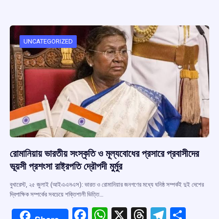
b
s
a
gr
e
o
A
d
a
o
p
s
m
UNCATEGORIZED
k
p
রোমানিয়ায় ভারতীয় সংস্কৃতি ও মূল্যবোধের প্রসারে প্রবাসীদের
ভূয়সী প্রশংসা রাষ্ট্রপতি দ্রৌপদী মুর্মুর
বুখারেস্ট, ২৫ জুলাই (আইএএনএস): ভারত ও রোমানিয়ার জনগণের মধ্যে ঘনিষ্ঠ সম্পর্কই দুই দেশের
দ্বিপাক্ষিক সম্পর্কের সবচেয়ে শক্তিশালী ভিত্তি…
F
W
X
T
T
S