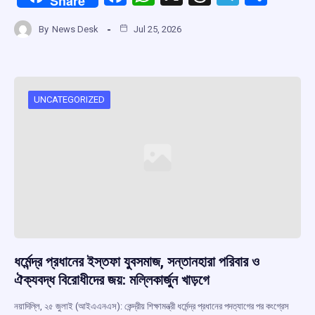
Share
a
h
hr
el
h
By
News Desk
Jul 25, 2026
ce
at
e
e
ar
b
s
a
gr
e
o
A
d
a
o
p
s
m
UNCATEGORIZED
k
p
ধর্মেন্দ্র প্রধানের ইস্তফা যুবসমাজ, সন্তানহারা পরিবার ও
ঐক্যবদ্ধ বিরোধীদের জয়: মল্লিকার্জুন খাড়গে
নয়াদিল্লি, ২৫ জুলাই (আইএএনএস): কেন্দ্রীয় শিক্ষামন্ত্রী ধর্মেন্দ্র প্রধানের পদত্যাগের পর কংগ্রেস