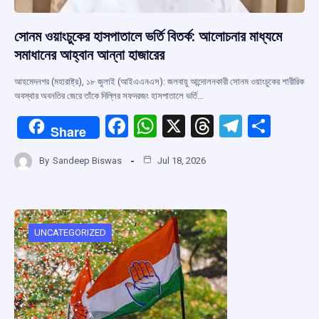
সোনম ওয়াংচুকের হাসপাতালে ভর্তি বিতর্ক: আলোচনার মাধ্যমে
সমাধানের আহ্বান আন্না হাজারের
আহমেদনগর (মহারাষ্ট্র), ১৮ জুলাই (আইএএনএস): জলবায়ু আন্দোলনকারী সোনম ওয়াংচুকের শারীরিক
অবস্থার অবনতির জেরে তাঁকে দিল্লির সফদরজং হাসপাতালে ভর্তি…
F
W
X
T
T
S
Share
a
h
hr
el
h
By
Sandeep Biswas
Jul 18, 2026
ce
at
e
e
ar
b
s
a
gr
e
o
A
d
a
o
p
s
m
UNCATEGORIZED
k
p