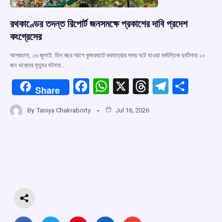
রথকাণ্ডের তদন্ত রিপোর্ট জনসমক্ষে প্রকাশের দাবি প্রদেশ
কংগ্রেসের
আগরতলা, ১৬ জুলাই: তিন বছর আগে কুমারঘাটে রথযাত্রার সময় ঘটে যাওয়া মর্মান্তিক দুর্ঘটনায় ১০
জন ভক্তের মৃত্যুর ঘটনায়…
F
W
X
T
T
S
Share
a
h
hr
el
h
By
Taniya Chakraborty
Jul 16, 2026
ce
at
e
e
ar
b
s
a
gr
e
o
A
d
a
o
p
s
m
k
p