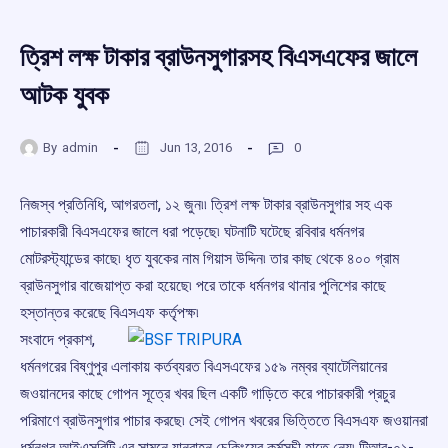
ত্রিশ লক্ষ টাকার ব্রাউনসুগারসহ বিএসএফের জালে
আটক যুবক
By
admin
Jun 13, 2016
0
নিজস্ব প্রতিনিধি, আগরতলা, ১২ জুন৷৷ ত্রিশ লক্ষ টাকার ব্রাউনসুগার সহ এক
পাচারকারী বিএসএফের জালে ধরা পড়েছে৷ ঘটনাটি ঘটেছে রবিবার ধর্মনগর
মোটরস্ট্যান্ডের কাছে৷ ধৃত যুবকের নাম গিয়াস উদ্দিন৷ তার কাছ থেকে ৪০০ গ্রাম
ব্রাউনসুগার বাজেয়াপ্ত করা হয়েছে৷ পরে তাকে ধর্মনগর থানার পুলিশের কাছে
হস্তান্তর করেছে বিএসএফ কর্তৃপক্ষ৷
সংবাদে প্রকাশ,
ধর্মনগরের বিষ্ণুপুর এলাকায় কর্তব্যরত বিএসএফের ১৫৯ নম্বর ব্যাটেলিয়ানের
জওয়ানদের কাছে গোপন সূত্রে খবর ছিল একটি গাড়িতে করে পাচারকারী প্রচুর
পরিমাণে ব্রাউনসুগার পাচার করছে৷ সেই গোপন খবরের ভিত্তিতে বিএসএফ জওয়ানরা
ধর্মনগর আইএসবিটি এর সামনে যানবাহন চেকিংয়ের কর্মসূচী হাতে নেয়৷ টিআর-০১-