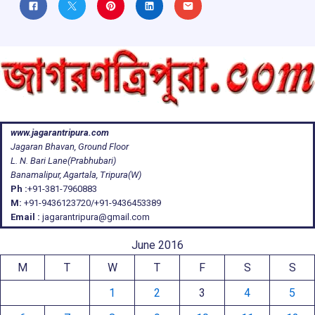
www.jagarantripura.com
Jagaran Bhavan, Ground Floor
L. N. Bari Lane(Prabhubari)
Banamalipur, Agartala, Tripura(W)
Ph :
+91-381-7960883
M:
+91-9436123720/+91-9436453389
Email :
jagarantripura@gmail.com
June 2016
M
T
W
T
F
S
S
1
2
3
4
5