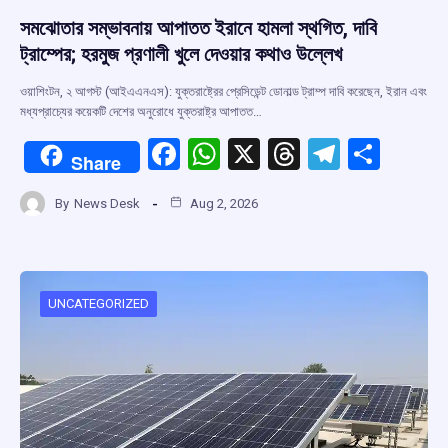
সমঝোতার সম্ভাবনায় আপাতত ইরানে হামলা স্থগিত, দাবি
ট্রাম্পের; হরমুজ প্রণালী খুলে দেওয়ার কথাও উল্লেখ
ওয়াশিংটন, ২ আগস্ট (আইএএনএস): যুক্তরাষ্ট্রের প্রেসিডেন্ট ডোনাল্ড ট্রাম্প দাবি করেছেন, ইরান এবং
মধ্যপ্রাচ্যের কয়েকটি দেশের অনুরোধে যুক্তরাষ্ট্র আপাতত…
F
W
X
T
T
S
Share
a
h
hr
el
h
By
News Desk
Aug 2, 2026
ce
at
e
e
ar
b
s
a
gr
e
o
A
d
a
o
p
s
m
UNCATEGORIZED
k
p