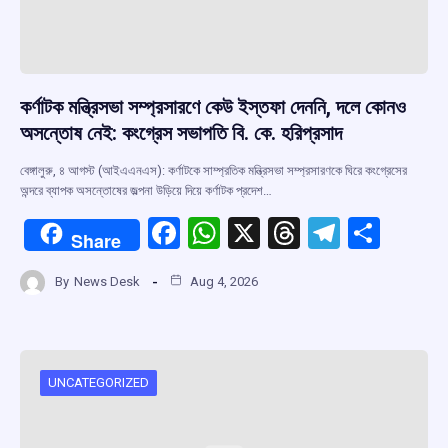
কর্ণাটক মন্ত্রিসভা সম্প্রসারণে কেউ ইস্তফা দেননি, দলে কোনও
অসন্তোষ নেই: কংগ্রেস সভাপতি বি. কে. হরিপ্রসাদ
বেঙ্গালুরু, ৪ আগস্ট (আইএএনএস): কর্ণাটকে সাম্প্রতিক মন্ত্রিসভা সম্প্রসারণকে ঘিরে কংগ্রেসের
অন্দরে ব্যাপক অসন্তোষের জল্পনা উড়িয়ে দিয়ে কর্ণাটক প্রদেশ…
F
W
X
T
T
S
Share
a
h
hr
el
h
By
News Desk
Aug 4, 2026
ce
at
e
e
ar
b
s
a
gr
e
o
A
d
a
o
p
s
m
UNCATEGORIZED
k
p