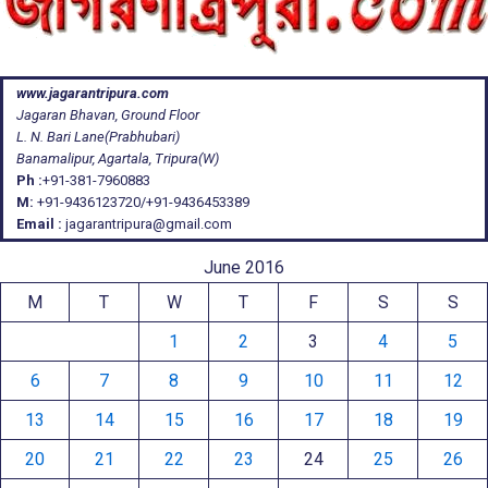
www.jagarantripura.com
Jagaran Bhavan, Ground Floor
L. N. Bari Lane(Prabhubari)
Banamalipur, Agartala, Tripura(W)
Ph :
+91-381-7960883
M:
+91-9436123720/+91-9436453389
Email :
jagarantripura@gmail.com
June 2016
M
T
W
T
F
S
S
1
2
3
4
5
6
7
8
9
10
11
12
13
14
15
16
17
18
19
20
21
22
23
24
25
26