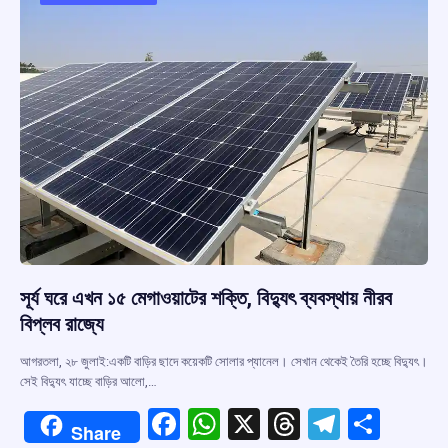
o
p
s
m
k
p
সূর্য ঘরে এখন ১৫ মেগাওয়াটের শক্তি, বিদ্যুৎ ব্যবস্থায় নীরব
বিপ্লব রাজ্যে
আগরতলা, ২৮ জুলাই:একটি বাড়ির ছাদে কয়েকটি সোলার প্যানেল। সেখান থেকেই তৈরি হচ্ছে বিদ্যুৎ।
সেই বিদ্যুৎ যাচ্ছে বাড়ির আলো,…
F
W
X
T
T
S
Share