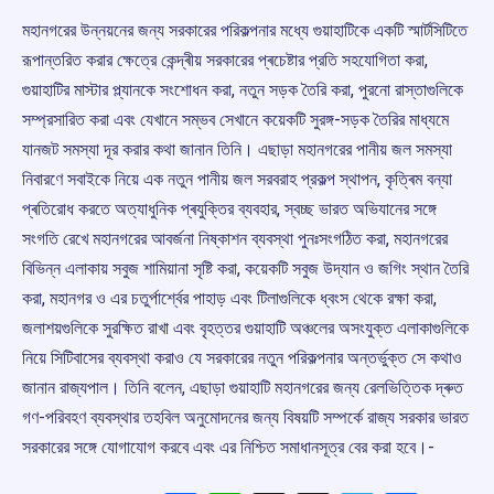
মহানগরের উন্নয়নের জন্য সরকারের পরিকল্পনার মধ্যে গুয়াহাটিকে একটি স্মাৰ্টসিটিতে
রূপান্তরিত করার ক্ষেত্রে কেন্দ্ৰীয় সরকারের প্ৰচেষ্টার প্রতি সহযোগিতা করা,
গুয়াহাটির মাস্টার প্ল্যানকে সংশোধন করা, নতুন সড়ক তৈরি করা, পুরনো রাস্তাগুলিকে
সম্প্রসারিত করা এবং যেখানে সম্ভব সেখানে কয়েকটি সুরঙ্গ-সড়ক তৈরির মাধ্যমে
যানজট সমস্যা দূর করার কথা জানান তিনি। এছাড়া মহানগরের পানীয় জল সমস্যা
নিবারণে সবাইকে নিয়ে এক নতুন পানীয় জল সরবরাহ প্রকল্প স্থাপন, কৃত্ৰিম বন্যা
প্ৰতিরোধ করতে অত্যাধুনিক প্ৰযুক্তির ব্যবহার, স্বচ্ছ ভারত অভিযানের সঙ্গে
সংগতি রেখে মহানগরের আবৰ্জনা নিষ্কাশন ব্যবস্থা পুনঃসংগঠিত করা, মহানগরের
বিভিন্ন এলাকায় সবুজ শামিয়ানা সৃষ্টি করা, কয়েকটি সবুজ উদ্যান ও জগিং স্থান তৈরি
করা, মহানগর ও এর চতুর্পার্শ্বের পাহাড় এবং টিলাগুলিকে ধ্বংস থেকে রক্ষা করা,
জলাশয়গুলিকে সুরক্ষিত রাখা এবং বৃহত্তর গুয়াহাটি অঞ্চলের অসংযুক্ত এলাকাগুলিকে
নিয়ে সিটিবাসের ব্যবস্থা করাও যে সরকারের নতুন পরিকল্পনার অন্তর্ভুক্ত সে কথাও
জানান রাজ্যপাল। তিনি বলেন, এছাড়া গুয়াহাটি মহানগরের জন্য রেলভিত্তিক দ্ৰুত
গণ-পরিবহণ ব্যবস্থার তহবিল অনুমোদনের জন্য বিষয়টি সম্পর্কে রাজ্য সরকার ভারত
সরকারের সঙ্গে যোগাযোগ করবে এবং এর নিশ্চিত সমাধানসূত্র বের করা হবে।-