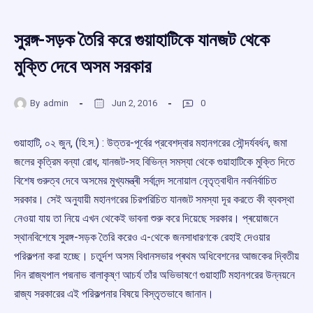
সুরঙ্গ-সড়ক তৈরি করে গুয়াহাটিকে যানজট থেকে
মুক্তি দেবে অসম সরকার
By
admin
Jun 2, 2016
0
গুয়াহাটি, ০২ জুন, (হি.স.) : উত্তর-পূর্বের প্রবেশদ্বার মহানগরের সৌন্দৰ্যবৰ্ধন, জমা
জলের কৃত্রিম বন্যা রোধ, যানজট-সহ বিভিন্ন সমস্যা থেকে গুয়াহাটিকে মুক্তি দিতে
বিশেষ গুরুত্ব দেবে অসমের মুখ্যমন্ত্ৰী সৰ্বানন্দ সনোয়াল নেৃতৃত্বাধীন নবনিৰ্বাচিত
সরকার। সেই অনুযায়ী মহানগরের চিরপরিচিত যানজট সমস্যা দূর করতে কী ব্যবস্থা
নেওয়া যায় তা নিয়ে এখন থেকেই ভাবনা শুরু করে দিয়েছে সরকার। প্ৰয়োজনে
স্থানবিশেষে সুরঙ্গ-সড়ক তৈরি করেও এ-থেকে জনসাধারণকে রেহাই দেওয়ার
পরিকল্পনা করা হচ্ছে। চতুৰ্দশ অসম বিধানসভার প্ৰথম অধিবেশনের আজকের দ্বিতীয়
দিন রাজ্যপাল পদ্মনাভ বালাকৃষ্ণ আচৰ্য তাঁর অভিভাষণে গুয়াহাটি মহানগরের উন্নয়নে
রাজ্য সরকারের এই পরিকল্পনার বিষয়ে বিস্তৃতভাবে জানান।