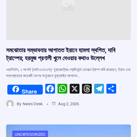
সমঝোতার সম্ভাবনায় আপাতত ইরানে হামলা স্থগিত, দাবি
ট্রাম্পের; হরমুজ প্রণালী খুলে দেওয়ার কথাও উল্লেখ
ওয়াশিংটন, ২ আগস্ট (আইএএনএস): যুক্তরাষ্ট্রের প্রেসিডেন্ট ডোনাল্ড ট্রাম্প দাবি করেছেন, ইরান এবং
মধ্যপ্রাচ্যের কয়েকটি দেশের অনুরোধে যুক্তরাষ্ট্র আপাতত…
F
W
X
T
T
S
Share
a
h
hr
el
h
By
News Desk
Aug 2, 2026
ce
at
e
e
ar
b
s
a
gr
e
o
A
d
a
UNCATEGORIZED