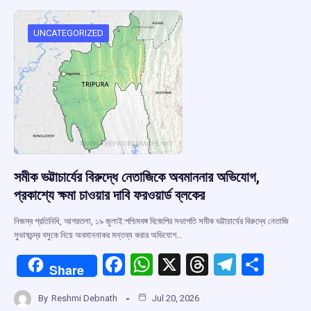
o
A
d
a
o
p
s
m
UNCATEGORIZED
k
p
সমীক ভট্টাচার্যের বিরুদ্ধে নেতাজিকে অবমাননার অভিযোগ,
প্রকাশ্যে ক্ষমা চাওয়ার দাবি ফরওয়ার্ড ব্লকের
নিজস্ব প্রতিনিধি, আগরতলা, ১৯ জুলাই:পশ্চিমবঙ্গ বিজেপির সভাপতি সমীক ভট্টাচার্যের বিরুদ্ধে নেতাজি
সুভাষচন্দ্র বসুকে নিয়ে অবমাননাকর মন্তব্য করার অভিযোগ…
F
W
X
T
T
S
Share
a
h
hr
el
h
By
Reshmi Debnath
Jul 20, 2026
ce
at
e
e
ar