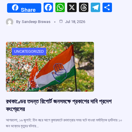
F
W
X
T
T
S
Share
a
h
hr
el
h
By
Sandeep Biswas
Jul 18, 2026
ce
at
e
e
ar
b
s
a
gr
e
o
A
d
a
o
p
s
m
UNCATEGORIZED
k
p
রথকাণ্ডের তদন্ত রিপোর্ট জনসমক্ষে প্রকাশের দাবি প্রদেশ
কংগ্রেসের
আগরতলা, ১৬ জুলাই: তিন বছর আগে কুমারঘাটে রথযাত্রার সময় ঘটে যাওয়া মর্মান্তিক দুর্ঘটনায় ১০
জন ভক্তের মৃত্যুর ঘটনায়…