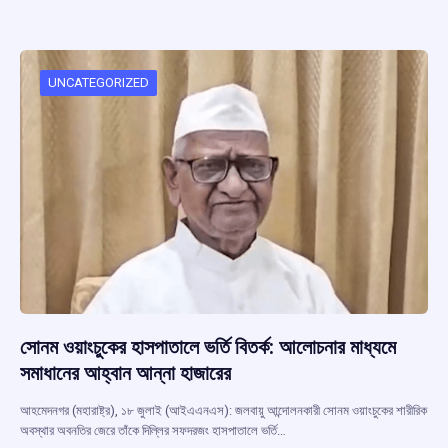
b
s
a
gr
e
o
A
d
a
o
p
s
m
UNCATEGORIZED
k
p
সোনম ওয়াংচুকের হাসপাতালে ভর্তি বিতর্ক: আলোচনার মাধ্যমে
সমাধানের আহ্বান আন্না হাজারের
আহমেদনগর (মহারাষ্ট্র), ১৮ জুলাই (আইএএনএস): জলবায়ু আন্দোলনকারী সোনম ওয়াংচুকের শারীরিক
অবস্থার অবনতির জেরে তাঁকে দিল্লির সফদরজং হাসপাতালে ভর্তি…