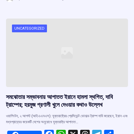
ce
at
e
e
ar
b
s
a
gr
e
o
A
d
a
o
p
s
m
UNCATEGORIZED
k
p
সমঝোতার সম্ভাবনায় আপাতত ইরানে হামলা স্থগিত, দাবি
ট্রাম্পের; হরমুজ প্রণালী খুলে দেওয়ার কথাও উল্লেখ
ওয়াশিংটন, ২ আগস্ট (আইএএনএস): যুক্তরাষ্ট্রের প্রেসিডেন্ট ডোনাল্ড ট্রাম্প দাবি করেছেন, ইরান এবং
মধ্যপ্রাচ্যের কয়েকটি দেশের অনুরোধে যুক্তরাষ্ট্র আপাতত…