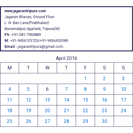
www.jagarantripura.com
Jagaran Bhavan, Ground Floor
L. N. Bari Lane(Prabhubari)
Banamalipur, Agartala, Tripura(W)
Ph :
+91-381-7960883
M:
+91-9436123720/+91-9436453389
Email :
jagarantripura@gmail.com
April 2016
M
T
W
T
F
S
S
1
2
3
4
5
6
7
8
9
10
11
12
13
14
15
16
17
18
19
20
21
22
23
24
25
26
27
28
29
30