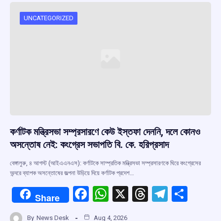
UNCATEGORIZED
কর্ণাটক মন্ত্রিসভা সম্প্রসারণে কেউ ইস্তফা দেননি, দলে কোনও
অসন্তোষ নেই: কংগ্রেস সভাপতি বি. কে. হরিপ্রসাদ
বেঙ্গালুরু, ৪ আগস্ট (আইএএনএস): কর্ণাটকে সাম্প্রতিক মন্ত্রিসভা সম্প্রসারণকে ঘিরে কংগ্রেসের
অন্দরে ব্যাপক অসন্তোষের জল্পনা উড়িয়ে দিয়ে কর্ণাটক প্রদেশ…
F
W
X
T
T
S
Share
a
h
hr
el
h
By
News Desk
Aug 4, 2026