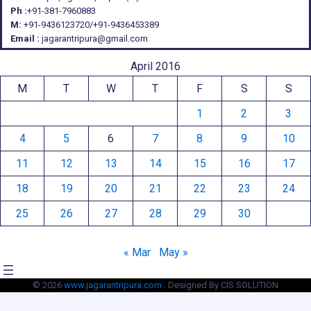
Ph :
+91-381-7960883
M:
+91-9436123720/+91-9436453389
Email :
jagarantripura@gmail.com
April 2016
M
T
W
T
F
S
S
1
2
3
4
5
6
7
8
9
10
11
12
13
14
15
16
17
18
19
20
21
22
23
24
25
26
27
28
29
30
« Mar
May »
© 2026
www.jagarantripura.com .
Designed By CIS SOLUTION