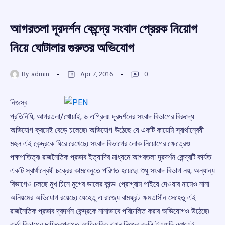
আগরতলা দূরদর্শন কেন্দ্রে সংবাদ প্রেরক নিয়োগ
নিয়ে ঘোটালার গুরুতর অভিযোগ
By
admin
Apr 7, 2016
0
নিজস্ব
প্রতিনিধি, আগরতলা/খোয়াই, ৬ এপ্রিল৷৷ দূরদর্শনের সংবাদ বিভাগের বিরুদ্ধে
অভিযোগ ক্রমেই বেড়ে চলেছে৷ অভিযোগ উঠেছে যে একটি কায়েমি স্বার্থান্বেষী
মহল এই কেন্দ্রকে ঘিরে রেখেছে৷ সংবাদ বিভাগের লোক নিয়োগের ক্ষেত্রেও
পক্ষপাতিত্ব৷ রাজনৈতিক প্রভাব ইত্যাদির মাধ্যমে আগরতলা দূরদর্শন কেন্দ্রটি কার্যত
একটি স্বার্থান্বেষী চক্রের কামধেনুতে পরিণত হয়েছে৷ শুধু সংবাদ বিভাগ নয়, অন্যান্য
বিভাগেও চলছে মুখ চিনে মুগের ডালের কান্ড৷ প্রোগ্রাম পাইয়ে দেওয়ার নামেও নানা
অনিয়মের অভিযোগ রয়েছে৷ যেহেতু এ রাজ্যে বামফ্রন্ট ক্ষমতাসীন সেহেতু এই
রাজনৈতিক প্রভাব দূরদর্শন কেন্দ্রকে নানাভাবে পরিচালিত করার অভিযোগও উঠেছে৷
বার্তা বিভাগের দায়িত্বপ্রাপ্ত আধিকারিক এখন নিজের বদলি ইত্যাদি রুখতেই