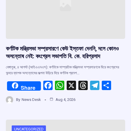
কর্ণাটক মন্ত্রিসভা সম্প্রসারণে কেউ ইস্তফা দেননি, দলে কোনও
অসন্তোষ নেই: কংগ্রেস সভাপতি বি. কে. হরিপ্রসাদ
বেঙ্গালুরু, ৪ আগস্ট (আইএএনএস): কর্ণাটকে সাম্প্রতিক মন্ত্রিসভা সম্প্রসারণকে ঘিরে কংগ্রেসের
অন্দরে ব্যাপক অসন্তোষের জল্পনা উড়িয়ে দিয়ে কর্ণাটক প্রদেশ…
F
W
X
T
T
S
Share
a
h
hr
el
h
By
News Desk
Aug 4, 2026
ce
at
e
e
ar
b
s
a
gr
e
o
A
d
a
UNCATEGORIZED