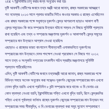
২৪x ৭ ট্রান্সমিটার চালু করার জন্য অনুরোধ করা হয়৷
দৃষ্টি আকর্ষণী নোটিশের জবাবে তথ্য মন্ত্রী আরো জানান, রাজ্য সরকারের আমন্ত্রণে
গত নভেম্বর ২০১৩ সালে প্রসার ভারতীর সিইও জওহর সরকার এ রাজ্যে এসেছিলেন
এবং রাজ্য সরকারের পক্ষে শুধুমাত্র দূরদর্শন কেন্দ্র আগরতলা ছাড়াও আকাশ বাণী
কেন্দ্র সমূহেরও কি করে সম্প্রচার উন্নয়ন ঘটানো সম্ভব সে বিষয়ে সুনির্দিষ্ট প্রস্তাব
রাখা হয়েছিল এবং তথ্য ও সম্প্রচার মন্ত্রণালয় দূরদর্শন ও আকাশবাণী কেন্দ্র সমূহের
সম্প্রচারে মান উন্নয়নে আশ্বাস দেওয়া হয়েছিল৷
এছাড়াও এ রাজ্যের ভারত বাংলাদেশ সীমান্তবর্তী এলাকাগুলিতে দূরদর্শনের
সম্প্রচারের মান উন্নয়নে যেসব পদক্ষেপ নেওয়া প্রয়োজন সে বিষয়ে গত ২০১২
সালে তথ্য ও সংসৃকতি দপ্তরের তৎকালীন সচিব স্বরাষ্ট্র মন্ত্রণালয়ে সুনির্দিষ্ট
প্রস্তাব পাঠিয়েছিলেন৷
এদিন, দৃষ্টি আকর্ষণী নোটিশের জবাবে তথ্যমন্ত্রী আরো জানান, রাজ্য সরকারের পক্ষে
বিভিন্ন সময়ে অনেক অনুরোধ করা সত্ত্বেও দূরদর্শন কেন্দ্রের সম্প্রচারের মান এখনো
তেমন বৃদ্ধি হয়নি৷ এখনো প্রতিদিন ৮ ঘন্টা সম্প্রচার করে থাকে৷ ও বি ভেনার এর
কোন ব্যবস্থা নেওয়া হয়নি, ট্রান্সমিটারের শক্তি এখনো বৃদ্ধি হয়নি, রিলে কেন্দ্রগুলির
শক্তি এখনো পূর্বাবস্থা বর্তমান৷ রাজ্যে দূরদর্শন কেন্দ্রের সম্প্রচারের মান উন্নয়ন সহ
সম্প্রচারের সময় সীমাবৃদ্ধি, ও বি ভেনারের ব্যবস্থা করা সমূহ সুযোগ সম্প্রসারণে