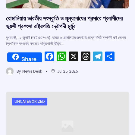
রোমানিয়ায় ভারতীয় সংস্কৃতি ও মূল্যবোধের প্রসারে প্রবাসীদের
ভূয়সী প্রশংসা রাষ্ট্রপতি দ্রৌপদী মুর্মুর
বুখারেস্ট, ২৫ জুলাই (আইএএনএস): ভারত ও রোমানিয়ার জনগণের মধ্যে ঘনিষ্ঠ সম্পর্কই দুই দেশের
দ্বিপাক্ষিক সম্পর্কের সবচেয়ে শক্তিশালী ভিত্তি…
F
W
X
T
T
S
Share
a
h
hr
el
h
By
News Desk
Jul 25, 2026
ce
at
e
e
ar
b
s
a
gr
e
o
A
d
a
o
p
s
m
UNCATEGORIZED
k
p