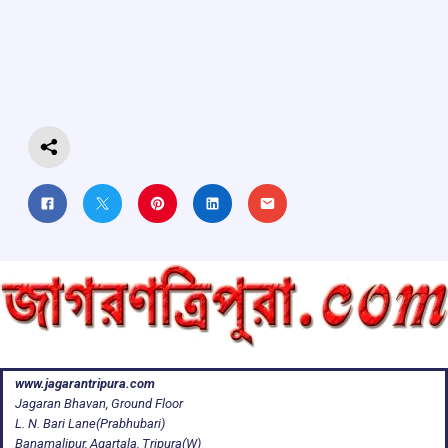
b
s
a
gr
e
o
A
d
a
o
p
s
m
k
p
www.jagarantripura.com
Jagaran Bhavan, Ground Floor
L. N. Bari Lane(Prabhubari)
Banamalipur, Agartala, Tripura(W)