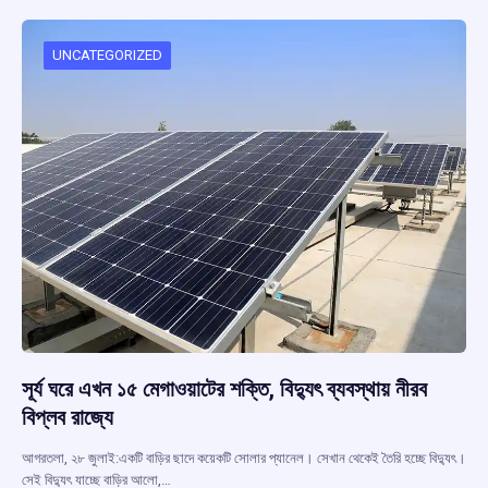
o
A
d
a
o
p
s
m
UNCATEGORIZED
k
p
সূর্য ঘরে এখন ১৫ মেগাওয়াটের শক্তি, বিদ্যুৎ ব্যবস্থায় নীরব
বিপ্লব রাজ্যে
আগরতলা, ২৮ জুলাই:একটি বাড়ির ছাদে কয়েকটি সোলার প্যানেল। সেখান থেকেই তৈরি হচ্ছে বিদ্যুৎ।
সেই বিদ্যুৎ যাচ্ছে বাড়ির আলো,…