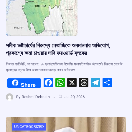
সমীক ভট্টাচার্যের বিরুদ্ধে নেতাজিকে অবমাননার অভিযোগ,
প্রকাশ্যে ক্ষমা চাওয়ার দাবি ফরওয়ার্ড ব্লকের
নিজস্ব প্রতিনিধি, আগরতলা, ১৯ জুলাই:পশ্চিমবঙ্গ বিজেপির সভাপতি সমীক ভট্টাচার্যের বিরুদ্ধে নেতাজি
সুভাষচন্দ্র বসুকে নিয়ে অবমাননাকর মন্তব্য করার অভিযোগ…
F
W
X
T
T
S
Share
a
h
hr
el
h
By
Reshmi Debnath
Jul 20, 2026
ce
at
e
e
ar
b
s
a
gr
e
o
A
d
a
o
p
s
m
UNCATEGORIZED