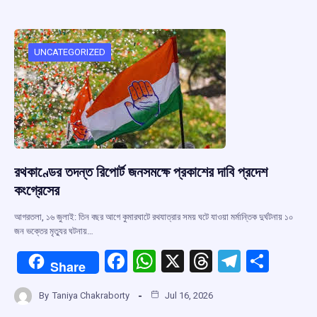
b
s
a
gr
e
o
A
d
a
o
p
s
m
UNCATEGORIZED
k
p
রথকাণ্ডের তদন্ত রিপোর্ট জনসমক্ষে প্রকাশের দাবি প্রদেশ
কংগ্রেসের
আগরতলা, ১৬ জুলাই: তিন বছর আগে কুমারঘাটে রথযাত্রার সময় ঘটে যাওয়া মর্মান্তিক দুর্ঘটনায় ১০
জন ভক্তের মৃত্যুর ঘটনায়…
F
W
X
T
T
S
Share
a
h
hr
el
h
By
Taniya Chakraborty
Jul 16, 2026
ce
at
e
e
ar