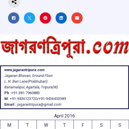
www.jagarantripura.com
Jagaran Bhavan, Ground Floor
L. N. Bari Lane(Prabhubari)
Banamalipur, Agartala, Tripura(W)
Ph :
+91-381-7960883
M:
+91-9436123720/+91-9436453389
Email :
jagarantripura@gmail.com
April 2016
M
T
W
T
F
S
S