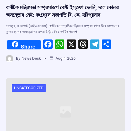
কর্ণাটক মন্ত্রিসভা সম্প্রসারণে কেউ ইস্তফা দেননি, দলে কোনও
অসন্তোষ নেই: কংগ্রেস সভাপতি বি. কে. হরিপ্রসাদ
বেঙ্গালুরু, ৪ আগস্ট (আইএএনএস): কর্ণাটকে সাম্প্রতিক মন্ত্রিসভা সম্প্রসারণকে ঘিরে কংগ্রেসের
অন্দরে ব্যাপক অসন্তোষের জল্পনা উড়িয়ে দিয়ে কর্ণাটক প্রদেশ…
F
W
X
T
T
S
Share
a
h
hr
el
h
By
News Desk
Aug 4, 2026
ce
at
e
e
ar
b
s
a
gr
e
o
A
d
a
o
p
s
m
UNCATEGORIZED
k
p