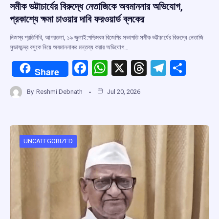
সমীক ভট্টাচার্যের বিরুদ্ধে নেতাজিকে অবমাননার অভিযোগ,
প্রকাশ্যে ক্ষমা চাওয়ার দাবি ফরওয়ার্ড ব্লকের
নিজস্ব প্রতিনিধি, আগরতলা, ১৯ জুলাই:পশ্চিমবঙ্গ বিজেপির সভাপতি সমীক ভট্টাচার্যের বিরুদ্ধে নেতাজি
সুভাষচন্দ্র বসুকে নিয়ে অবমাননাকর মন্তব্য করার অভিযোগ…
F
W
X
T
T
S
Share
a
h
hr
el
h
By
Reshmi Debnath
Jul 20, 2026
ce
at
e
e
ar
b
s
a
gr
e
o
A
d
a
o
p
s
m
UNCATEGORIZED
k
p