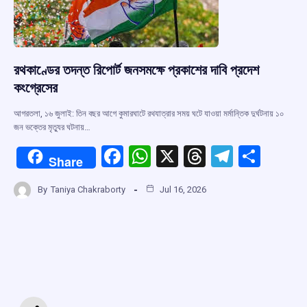
রথকাণ্ডের তদন্ত রিপোর্ট জনসমক্ষে প্রকাশের দাবি প্রদেশ
কংগ্রেসের
আগরতলা, ১৬ জুলাই: তিন বছর আগে কুমারঘাটে রথযাত্রার সময় ঘটে যাওয়া মর্মান্তিক দুর্ঘটনায় ১০
জন ভক্তের মৃত্যুর ঘটনায়…
F
W
X
T
T
S
Share
a
h
hr
el
h
By
Taniya Chakraborty
Jul 16, 2026
ce
at
e
e
ar
b
s
a
gr
e
o
A
d
a
o
p
s
m
k
p