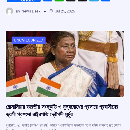
a
h
hr
el
h
By
News Desk
Jul 25, 2026
ce
at
e
e
ar
b
s
a
gr
e
o
A
d
a
o
p
s
m
UNCATEGORIZED
k
p
রোমানিয়ায় ভারতীয় সংস্কৃতি ও মূল্যবোধের প্রসারে প্রবাসীদের
ভূয়সী প্রশংসা রাষ্ট্রপতি দ্রৌপদী মুর্মুর
বুখারেস্ট, ২৫ জুলাই (আইএএনএস): ভারত ও রোমানিয়ার জনগণের মধ্যে ঘনিষ্ঠ সম্পর্কই দুই দেশের