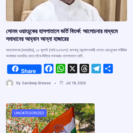
সোনম ওয়াংচুকের হাসপাতালে ভর্তি বিতর্ক: আলোচনার মাধ্যমে
সমাধানের আহ্বান আন্না হাজারের
আহমেদনগর (মহারাষ্ট্র), ১৮ জুলাই (আইএএনএস): জলবায়ু আন্দোলনকারী সোনম ওয়াংচুকের শারীরিক
অবস্থার অবনতির জেরে তাঁকে দিল্লির সফদরজং হাসপাতালে ভর্তি…
F
W
X
T
T
S
Share
a
h
hr
el
h
By
Sandeep Biswas
Jul 18, 2026
ce
at
e
e
ar
b
s
a
gr
e
o
A
d
a
o
p
s
m
UNCATEGORIZED
k
p