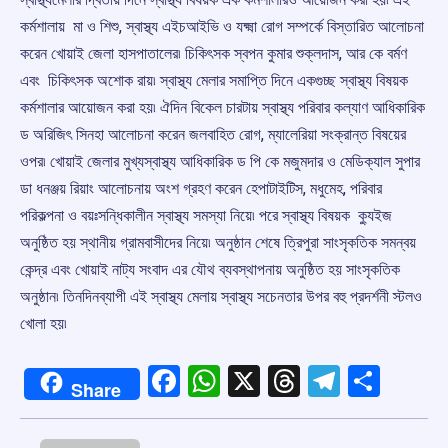
কর্মশালায় মা ও শিশু, স্বাস্থ্য এইচআইভি ও যক্ষ্মা রোগ সম্পর্কে বিস্তারিত আলোচনা
করেন খোয়াই জেলা হাসপাতালের৷ চিকিৎসক স্বপন কুমার শুক্লদাস, আর কে বর্মণ
এবং চিকিৎসক অশোক রায়৷ স্বাস্থ্য মেলার সমাপ্তি দিনে একগুচ্ছ স্বাস্থ্য বিষয়ক
কর্মশালার আয়োজন করা হয়৷ ঐদিন বিকেল চারটায় স্বাস্থ্য পরিবার কল্যাণ আধিকারিক
ড অরিজিৎ সিনহা আলোচনা করেন জলবাহিত রোগ, ম্যালেরিয়া সংক্রান্ত বিষয়ের
ওপর৷ খোয়াই জেলার মুখ্যস্বাস্থ্য আধিকারিক ড পি কে মজুমদার ও মেডিক্যাল সুপার
ডা ধনঞ্জয় রিয়াং আলোচনায় অংশ গ্রহণ করেন হেপাটাইটিস, মধুমেহ, পরিবার
পরিকল্পনা ও বয়ঃসন্ধিকালীন স্বাস্থ্য সমস্যা নিয়ে৷ পরে স্বাস্থ্য বিষয়ক ক্যুইজ
অনুষ্ঠিত হয় স্থানীয় গ্রামবাসীদের নিয়ে৷ অনুষ্ঠান শেষে ত্রিপুরা সাংসৃকতিক সমন্বয়
কেন্দ্র এবং খোয়াই নাট্য সংবাদ এর যৌথ ব্যবস্থাপনায় অনুষ্ঠিত হয় সাংসৃকতিক
অনুষ্ঠান৷ তিনদিনব্যাপী এই স্বাস্থ্য মেলায় স্বাস্থ্য সচেনতার উপর বহু প্রদর্শনী স্টলও
খোলা হয়৷
Facebook
WhatsApp
X
Threads
Telegr
Shar
Share