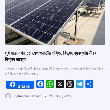
সূর্য ঘরে এখন ১৫ মেগাওয়াটের শক্তি, বিদ্যুৎ ব্যবস্থায় নীরব
বিপ্লব রাজ্যে
আগরতলা, ২৮ জুলাই:একটি বাড়ির ছাদে কয়েকটি সোলার প্যানেল। সেখান থেকেই তৈরি হচ্ছে বিদ্যুৎ।
সেই বিদ্যুৎ যাচ্ছে বাড়ির আলো,…
F
W
X
T
T
S
Share
a
h
hr
el
h
By
Reshmi Debnath
Jul 28, 2026
ce
at
e
e
ar
b
s
a
gr
e