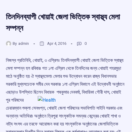
তিনদিনব্যাপী খোয়াই জেলা ভিত্তিক স্বাস্থ্য মেলা
সম্পন্ন
By
admin
Apr 4, 2016
0
নিজস্ব প্রতিনিধি, খোয়াই, ৩ এপ্রিল৷৷ তিনদিনব্যাপী খোয়াই জেলা ভিত্তিক স্বাস্থ্য
মেলা সম্পন্ন হল রবিবার৷ গত ১লা এপ্রিল থেকে তিনদিনের জন্য খোয়াই পহরমুড়া
মাঠে অনুষ্ঠিত হয় ঐ স্বাস্থ্যমেলা৷ মেলার শুভ উদ্বোধন করেন রাজ্য বিধানসভার
সরকারি মুখ্যসচেতক সমীর দেব সরকার৷ ১লা এপ্রিল বিকালে এই উদ্বোধনী অনুষ্ঠানে
এছাড়াও উপস্থিত
ছিলেন বিধায়ক পদ্মকুমার দেববর্মা, বিধায়িকা গৌরী দাস, খোয়াই
পুর পরিষদের
চেয়ারম্যান শুক্লা সেনগুপ্ত, খোয়াই জেলা পরিষদের সভাধিপতি সাইনি সরকার এবং
অন্যান্য অতিথিরা৷ অনুষ্ঠানে ত্রিপুরা সাংসৃকতিক সমন্বয় কেন্দ্রের খোয়াই শাখা ও
নাট্য সংসদ এর তরফে আয়োজন করা হয় সাংসৃকতিক অনুষ্ঠানের৷ জেলাভিত্তিক
স্বাস্থ্যমেলার দ্বিতীয় দিনে স্বাস্থ্য বিষয়ক এক কর্মশালারও আয়োজন করা হয়৷ এই