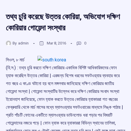
তথ্য চুরি করেছে উত্তর কোরিয়া, অভিযোগ দক্ষিণ
কোরিয়ার গোয়েন্দা সংস্থার
By
admin
Mar 8, 2016
0
সিওল, ৮ মার্চ
(হি.স.) : তথ্য চুরি করতে দক্ষিণ কোরিয়ার একাধিক বিশিষ্ট আধিকারিকদের ফোন
হ্যাক করেছিল উত্তর কোরিয়া | এরজন্য বিশেষ ধরনের সফটওয়্যার ব্যবহার করে
গত বছর এ কাণ্ড ঘটানো হয় বলে মঙ্গলবার জানিয়েছে দক্ষিণ কোরিয়ার জাতীয়
গোয়েন্দা সংস্থা | গোয়েন্দা সংস্থাটির উল্লেখ করে দক্ষিণ কোরিয়ার সংবাদ সংস্থা
ইয়োনহাপ জানিয়েছে, ফোন হ্যাক করতে উত্তর কোরিয়ার হ্যাকাররা গত বছরের
ফেব্রুয়ারি থেকে মার্চ মাসের মধ্যে ম্যালওয়্যার সফটওয়ারের মাধ্যমে লিঙ্ক পাঠায় |
প্রতি পাঁচটি ফোনের একটিতে ম্যালওয়্যার ডাউনলোড ধরা পড়ার পর বিষয়টি
গোয়েন্দাদের নজরে পড়ে | ফোন হ্যাক করে হ্যাকাররা বিভিন্ন স্থানের তালিকা,
কর্মকর্তাদের ফোন কল ও টেক্সট মেসেজ থেকে তথ্য চুরি করে | সেই সঙ্গে তারা ফোনে