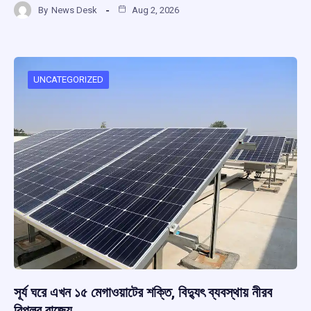
By
News Desk
Aug 2, 2026
ce
at
e
e
ar
b
s
a
gr
e
o
A
d
a
o
p
s
m
UNCATEGORIZED
k
p
সূর্য ঘরে এখন ১৫ মেগাওয়াটের শক্তি, বিদ্যুৎ ব্যবস্থায় নীরব
বিপ্লব রাজ্যে