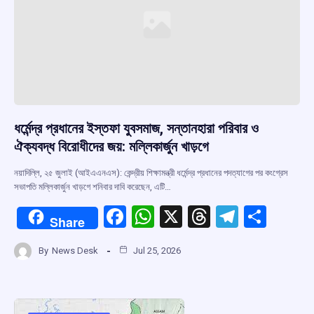
ধর্মেন্দ্র প্রধানের ইস্তফা যুবসমাজ, সন্তানহারা পরিবার ও
ঐক্যবদ্ধ বিরোধীদের জয়: মল্লিকার্জুন খাড়গে
নয়াদিল্লি, ২৫ জুলাই (আইএএনএস): কেন্দ্রীয় শিক্ষামন্ত্রী ধর্মেন্দ্র প্রধানের পদত্যাগের পর কংগ্রেস
সভাপতি মল্লিকার্জুন খাড়গে শনিবার দাবি করেছেন, এটি…
F
W
X
T
T
S
Share
a
h
hr
el
h
By
News Desk
Jul 25, 2026
ce
at
e
e
ar
b
s
a
gr
e
o
A
d
a