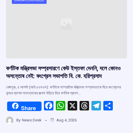
কর্ণাটক মন্ত্রিসভা সম্প্রসারণে কেউ ইস্তফা দেননি, দলে কোনও
অসন্তোষ নেই: কংগ্রেস সভাপতি বি. কে. হরিপ্রসাদ
বেঙ্গালুরু, ৪ আগস্ট (আইএএনএস): কর্ণাটকে সাম্প্রতিক মন্ত্রিসভা সম্প্রসারণকে ঘিরে কংগ্রেসের
অন্দরে ব্যাপক অসন্তোষের জল্পনা উড়িয়ে দিয়ে কর্ণাটক প্রদেশ…
F
W
X
T
T
S
Share
a
h
hr
el
h
By
News Desk
Aug 4, 2026
ce
at
e
e
ar