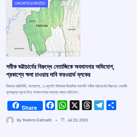
o
p
s
m
UNCATEGORIZED
k
p
সমীক ভট্টাচার্যের বিরুদ্ধে নেতাজিকে অবমাননার অভিযোগ,
প্রকাশ্যে ক্ষমা চাওয়ার দাবি ফরওয়ার্ড ব্লকের
নিজস্ব প্রতিনিধি, আগরতলা, ১৯ জুলাই:পশ্চিমবঙ্গ বিজেপির সভাপতি সমীক ভট্টাচার্যের বিরুদ্ধে নেতাজি
সুভাষচন্দ্র বসুকে নিয়ে অবমাননাকর মন্তব্য করার অভিযোগ…
F
W
X
T
T
S
Share
a
h
hr
el
h
By
Reshmi Debnath
Jul 20, 2026
ce
at
e
e
ar
b
s
a
gr
e