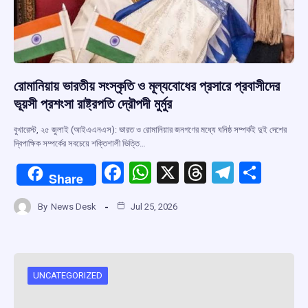
রোমানিয়ায় ভারতীয় সংস্কৃতি ও মূল্যবোধের প্রসারে প্রবাসীদের
ভূয়সী প্রশংসা রাষ্ট্রপতি দ্রৌপদী মুর্মুর
বুখারেস্ট, ২৫ জুলাই (আইএএনএস): ভারত ও রোমানিয়ার জনগণের মধ্যে ঘনিষ্ঠ সম্পর্কই দুই দেশের
দ্বিপাক্ষিক সম্পর্কের সবচেয়ে শক্তিশালী ভিত্তি…
F
W
X
T
T
S
Share
a
h
hr
el
h
By
News Desk
Jul 25, 2026
ce
at
e
e
ar
b
s
a
gr
e
o
A
d
a
o
p
s
m
UNCATEGORIZED
k
p