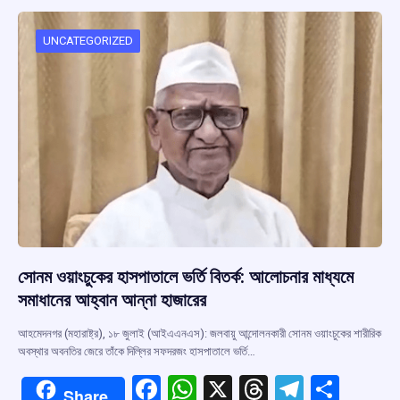
o
A
d
a
o
p
s
m
UNCATEGORIZED
k
p
সোনম ওয়াংচুকের হাসপাতালে ভর্তি বিতর্ক: আলোচনার মাধ্যমে
সমাধানের আহ্বান আন্না হাজারের
আহমেদনগর (মহারাষ্ট্র), ১৮ জুলাই (আইএএনএস): জলবায়ু আন্দোলনকারী সোনম ওয়াংচুকের শারীরিক
অবস্থার অবনতির জেরে তাঁকে দিল্লির সফদরজং হাসপাতালে ভর্তি…
F
W
X
T
T
S
Share