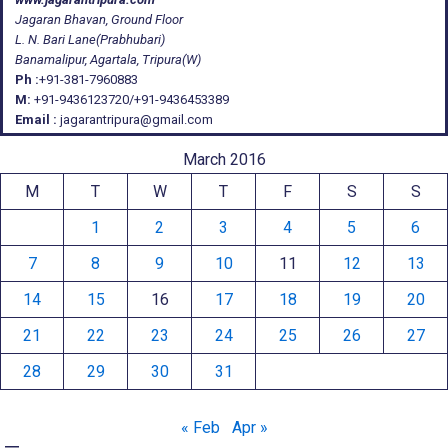
Jagaran Bhavan, Ground Floor
L. N. Bari Lane(Prabhubari)
Banamalipur, Agartala, Tripura(W)
Ph :
+91-381-7960883
M:
+91-9436123720/+91-9436453389
Email :
jagarantripura@gmail.com
March 2016
M
T
W
T
F
S
S
1
2
3
4
5
6
7
8
9
10
11
12
13
14
15
16
17
18
19
20
21
22
23
24
25
26
27
28
29
30
31
« Feb
Apr »