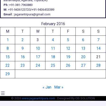
Banamalipur, Agartala, Tripura(W)
Ph :
+91-381-7960883
M:
+91-9436123720/+91-9436453389
Email :
jagarantripura@gmail.com
February 2016
M
T
W
T
F
S
S
1
2
3
4
5
6
7
8
9
10
11
12
13
14
15
16
17
18
19
20
21
22
23
24
25
26
27
28
29
« Jan
Mar »
© 2026
www.jagarantripura.com .
Designed By CIS SOLUTION