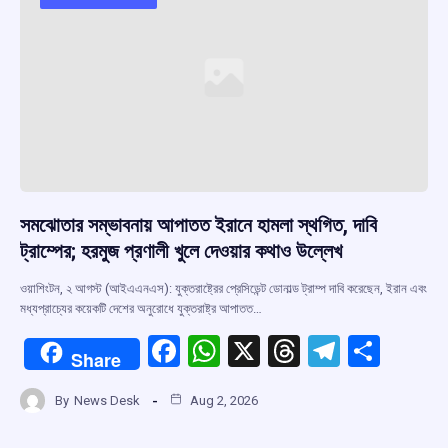
o
p
s
m
k
p
সমঝোতার সম্ভাবনায় আপাতত ইরানে হামলা স্থগিত, দাবি
ট্রাম্পের; হরমুজ প্রণালী খুলে দেওয়ার কথাও উল্লেখ
ওয়াশিংটন, ২ আগস্ট (আইএএনএস): যুক্তরাষ্ট্রের প্রেসিডেন্ট ডোনাল্ড ট্রাম্প দাবি করেছেন, ইরান এবং
মধ্যপ্রাচ্যের কয়েকটি দেশের অনুরোধে যুক্তরাষ্ট্র আপাতত…
F
W
X
T
T
S
Share
a
h
hr
el
h
By
News Desk
Aug 2, 2026
ce
at
e
e
ar
b
s
a
gr
e