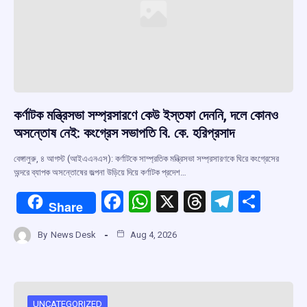
কর্ণাটক মন্ত্রিসভা সম্প্রসারণে কেউ ইস্তফা দেননি, দলে কোনও
অসন্তোষ নেই: কংগ্রেস সভাপতি বি. কে. হরিপ্রসাদ
বেঙ্গালুরু, ৪ আগস্ট (আইএএনএস): কর্ণাটকে সাম্প্রতিক মন্ত্রিসভা সম্প্রসারণকে ঘিরে কংগ্রেসের
অন্দরে ব্যাপক অসন্তোষের জল্পনা উড়িয়ে দিয়ে কর্ণাটক প্রদেশ…
F
W
X
T
T
S
Share
a
h
hr
el
h
By
News Desk
Aug 4, 2026
ce
at
e
e
ar
b
s
a
gr
e
o
A
d
a
UNCATEGORIZED