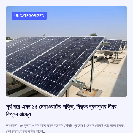
o
A
d
a
o
p
s
m
UNCATEGORIZED
k
p
সূর্য ঘরে এখন ১৫ মেগাওয়াটের শক্তি, বিদ্যুৎ ব্যবস্থায় নীরব
বিপ্লব রাজ্যে
আগরতলা, ২৮ জুলাই:একটি বাড়ির ছাদে কয়েকটি সোলার প্যানেল। সেখান থেকেই তৈরি হচ্ছে বিদ্যুৎ।
সেই বিদ্যুৎ যাচ্ছে বাড়ির আলো,…