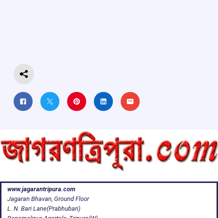
b
s
a
gr
e
o
A
d
a
o
p
s
m
k
p
www.jagarantripura.com
Jagaran Bhavan, Ground Floor
L. N. Bari Lane(Prabhubari)