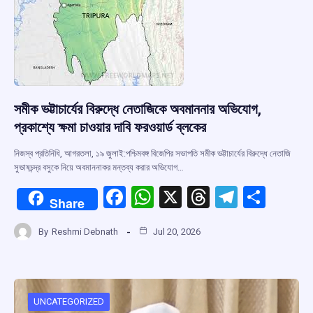
সমীক ভট্টাচার্যের বিরুদ্ধে নেতাজিকে অবমাননার অভিযোগ,
প্রকাশ্যে ক্ষমা চাওয়ার দাবি ফরওয়ার্ড ব্লকের
নিজস্ব প্রতিনিধি, আগরতলা, ১৯ জুলাই:পশ্চিমবঙ্গ বিজেপির সভাপতি সমীক ভট্টাচার্যের বিরুদ্ধে নেতাজি
সুভাষচন্দ্র বসুকে নিয়ে অবমাননাকর মন্তব্য করার অভিযোগ…
F
W
X
T
T
S
Share
a
h
hr
el
h
By
Reshmi Debnath
Jul 20, 2026
ce
at
e
e
ar
b
s
a
gr
e
o
A
d
a
o
p
s
m
UNCATEGORIZED