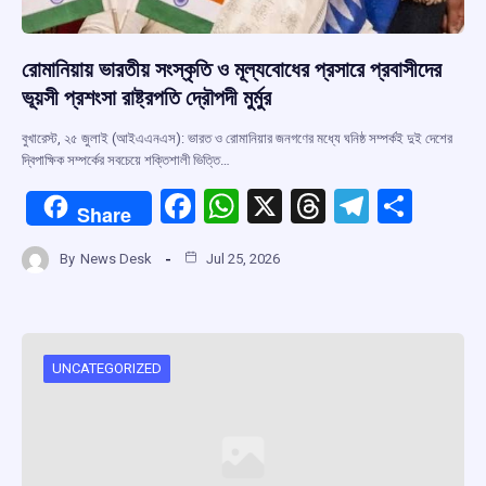
রোমানিয়ায় ভারতীয় সংস্কৃতি ও মূল্যবোধের প্রসারে প্রবাসীদের
ভূয়সী প্রশংসা রাষ্ট্রপতি দ্রৌপদী মুর্মুর
বুখারেস্ট, ২৫ জুলাই (আইএএনএস): ভারত ও রোমানিয়ার জনগণের মধ্যে ঘনিষ্ঠ সম্পর্কই দুই দেশের
দ্বিপাক্ষিক সম্পর্কের সবচেয়ে শক্তিশালী ভিত্তি…
F
W
X
T
T
S
Share
a
h
hr
el
h
By
News Desk
Jul 25, 2026
ce
at
e
e
ar
b
s
a
gr
e
o
A
d
a
o
p
s
m
UNCATEGORIZED
k
p