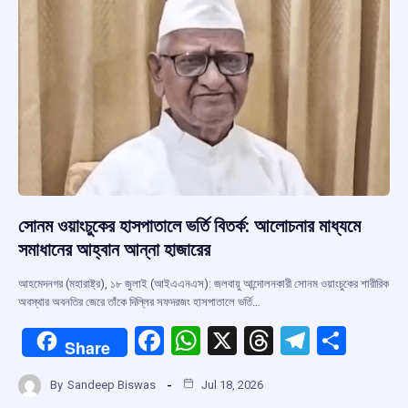
k
p
সোনম ওয়াংচুকের হাসপাতালে ভর্তি বিতর্ক: আলোচনার মাধ্যমে
সমাধানের আহ্বান আন্না হাজারের
আহমেদনগর (মহারাষ্ট্র), ১৮ জুলাই (আইএএনএস): জলবায়ু আন্দোলনকারী সোনম ওয়াংচুকের শারীরিক
অবস্থার অবনতির জেরে তাঁকে দিল্লির সফদরজং হাসপাতালে ভর্তি…
F
W
X
T
T
S
Share
a
h
hr
el
h
By
Sandeep Biswas
Jul 18, 2026
ce
at
e
e
ar