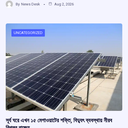
By
News Desk
Aug 2, 2026
ce
at
e
e
ar
b
s
a
gr
e
o
A
d
a
o
p
s
m
UNCATEGORIZED
k
p
সূর্য ঘরে এখন ১৫ মেগাওয়াটের শক্তি, বিদ্যুৎ ব্যবস্থায় নীরব
বিপ্লব রাজ্যে