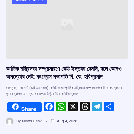
কর্ণাটক মন্ত্রিসভা সম্প্রসারণে কেউ ইস্তফা দেননি, দলে কোনও
অসন্তোষ নেই: কংগ্রেস সভাপতি বি. কে. হরিপ্রসাদ
বেঙ্গালুরু, ৪ আগস্ট (আইএএনএস): কর্ণাটকে সাম্প্রতিক মন্ত্রিসভা সম্প্রসারণকে ঘিরে কংগ্রেসের
অন্দরে ব্যাপক অসন্তোষের জল্পনা উড়িয়ে দিয়ে কর্ণাটক প্রদেশ…
F
W
X
T
T
S
Share
a
h
hr
el
h
By
News Desk
Aug 4, 2026
ce
at
e
e
ar