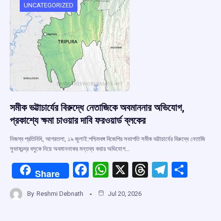
o
p
s
m
UNCATEGORIZED
k
p
সমীক ভট্টাচার্যের বিরুদ্ধে নেতাজিকে অবমাননার অভিযোগ,
প্রকাশ্যে ক্ষমা চাওয়ার দাবি ফরওয়ার্ড ব্লকের
নিজস্ব প্রতিনিধি, আগরতলা, ১৯ জুলাই:পশ্চিমবঙ্গ বিজেপির সভাপতি সমীক ভট্টাচার্যের বিরুদ্ধে নেতাজি
সুভাষচন্দ্র বসুকে নিয়ে অবমাননাকর মন্তব্য করার অভিযোগ…
F
W
X
T
T
S
Share
a
h
hr
el
h
By
Reshmi Debnath
Jul 20, 2026
ce
at
e
e
ar
b
s
a
gr
e