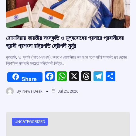
রোমানিয়ায় ভারতীয় সংস্কৃতি ও মূল্যবোধের প্রসারে প্রবাসীদের
ভূয়সী প্রশংসা রাষ্ট্রপতি দ্রৌপদী মুর্মুর
বুখারেস্ট, ২৫ জুলাই (আইএএনএস): ভারত ও রোমানিয়ার জনগণের মধ্যে ঘনিষ্ঠ সম্পর্কই দুই দেশের
দ্বিপাক্ষিক সম্পর্কের সবচেয়ে শক্তিশালী ভিত্তি…
F
W
X
T
T
S
Share
a
h
hr
el
h
By
News Desk
Jul 25, 2026
ce
at
e
e
ar
b
s
a
gr
e
o
A
d
a
o
p
s
m
UNCATEGORIZED
k
p