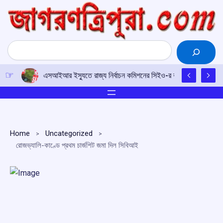
Skip
to
content
Search
এসআইআর ইস্যুতে রাজ্য নির্বাচন কমিশনের সিইও-র কাছে আইপিএফটির ড
Home
Uncategorized
রোজভ্যালি-কাণ্ডে প্রথম চার্জশিট জমা দিল সিবিআই