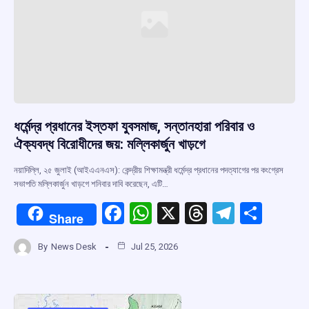
ধর্মেন্দ্র প্রধানের ইস্তফা যুবসমাজ, সন্তানহারা পরিবার ও
ঐক্যবদ্ধ বিরোধীদের জয়: মল্লিকার্জুন খাড়গে
নয়াদিল্লি, ২৫ জুলাই (আইএএনএস): কেন্দ্রীয় শিক্ষামন্ত্রী ধর্মেন্দ্র প্রধানের পদত্যাগের পর কংগ্রেস
সভাপতি মল্লিকার্জুন খাড়গে শনিবার দাবি করেছেন, এটি…
F
W
X
T
T
S
Share
a
h
hr
el
h
By
News Desk
Jul 25, 2026
ce
at
e
e
ar
b
s
a
gr
e
o
A
d
a