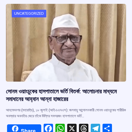
o
A
d
a
o
p
s
m
UNCATEGORIZED
k
p
সোনম ওয়াংচুকের হাসপাতালে ভর্তি বিতর্ক: আলোচনার মাধ্যমে
সমাধানের আহ্বান আন্না হাজারের
আহমেদনগর (মহারাষ্ট্র), ১৮ জুলাই (আইএএনএস): জলবায়ু আন্দোলনকারী সোনম ওয়াংচুকের শারীরিক
অবস্থার অবনতির জেরে তাঁকে দিল্লির সফদরজং হাসপাতালে ভর্তি…
F
W
X
T
T
S
Share