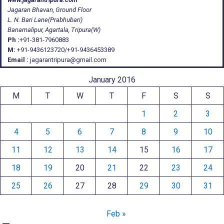
Jagaran Bhavan, Ground Floor
L. N. Bari Lane(Prabhubari)
Banamalipur, Agartala, Tripura(W)
Ph :
+91-381-7960883
M:
+91-9436123720/+91-9436453389
Email :
jagarantripura@gmail.com
January 2016
M
T
W
T
F
S
S
1
2
3
4
5
6
7
8
9
10
11
12
13
14
15
16
17
18
19
20
21
22
23
24
25
26
27
28
29
30
31
Feb »