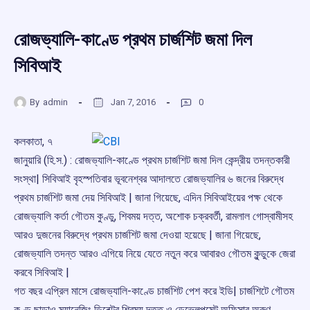
রোজভ্যালি-কাণ্ডে প্রথম চার্জশিট জমা দিল
সিবিআই
By
admin
Jan 7, 2016
0
কলকাতা, ৭
জানুয়ারি (হি.স.) : রোজভ্যালি-কাণ্ডে প্রথম চার্জশিট জমা দিল কেন্দ্রীয় তদন্তকারী
সংস্থা| সিবিআই বৃহস্পতিবার ভূবনেশ্বর আদালতে রোজভ্যালির ৬ জনের বিরুদ্ধে
প্রথম চার্জশিট জমা দেয় সিবিআই | জানা গিয়েছে, এদিন সিবিআইয়ের পক্ষ থেকে
রোজভ্যালি কর্তা গৌতম কুণ্ডু, শিবময় দত্ত, অশোক চক্রবর্তী, রামলাল গোস্বামীসহ
আরও দুজনের বিরুদ্ধে প্রথম চার্জশিট জমা দেওয়া হয়েছে | জানা গিয়েছে,
রোজভ্যালি তদন্ত আরও এগিয়ে নিয়ে যেতে নতুন করে আবারও গৌতম কুন্ডুকে জেরা
করবে সিবিআই |
গত বছর এপ্রিল মাসে রোজভ্যালি-কাণ্ডে চার্জশিট পেশ করে ইডি| চার্জশিটে গৌতম
কুণ্ডু ছাড়াও ম্যানেজিং ডিরেক্টর শিবময় দত্ত ও ডেভেলপমেন্ট অফিসার অরুণ