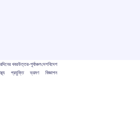
বর
দিনের খবর
উত্তর-পূর্বাঞ্চল
দেশ
বিদেশ
স্থ্য
প্রযুক্তি
ভ্রমণ
বিজ্ঞাপন