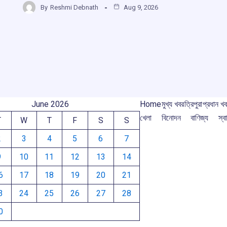
m
b
s
a
gr
By
Reshmi Debnath
Aug 9, 2026
ar
o
A
d
a
e
o
p
s
m
k
p
June 2026
Home
মুখ্য খবর
ত্রিপুরা
প্রধান খ
খেলা
বিনোদন
বাণিজ্য
স্বা
T
W
T
F
S
S
2
3
4
5
6
7
9
10
11
12
13
14
6
17
18
19
20
21
3
24
25
26
27
28
0