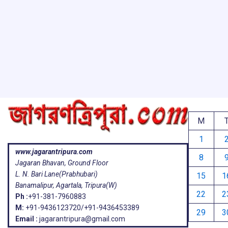
o
p
s
k
p
M
1
www.jagarantripura.com
8
Jagaran Bhavan, Ground Floor
L. N. Bari Lane(Prabhubari)
15
1
Banamalipur, Agartala, Tripura(W)
22
2
Ph :
+91-381-7960883
M:
+91-9436123720/+91-9436453389
29
3
Email :
jagarantripura@gmail.com