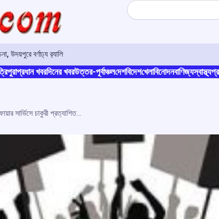
Search
, উদয়পুরে বর্ণাঢ্য র‍্যালি
্রিপুরা
প্রধান খবর
দিনের খবর
উত্তর-পূর্বাঞ্চল
দেশ
বিদেশ
খেলা
বিনোদন
বাণিজ্য
স্বাস্থ্য
প্র
অতিসত্বর ফল প্রকাশের দাবিতে বিক্ষোভ ফায়ার সার্ভিসে চাকুরী প্রত্যাশিতদের