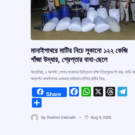
মানাইপাথরে মাটির নিচে লুকানো ১২২ কেজি
গাঁজা উদ্ধার, গ্রেপ্তার বাবা-ছেলে
বিলোনিয়া, ৯ আগস্ট: গোপন সংবাদের ভিত্তিতে দক্ষিণ ত্রিপুরার পি.আর. বাড়ি থ
অন্তর্গত মানাইপাথর এলাকায় অভিযান চালিয়ে মাটির নিচে…
F
W
X
T
T
Share
a
h
hr
el
S
ce
at
e
e
h
b
s
a
g
By
Reshmi Debnath
Aug 9, 2026
ar
o
A
d
a
e