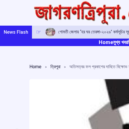
Skip
to
content
গোমতী জেলায় ‘হর ঘর তেরঙ্গা-২০২৬’ কর্মসূচির সূচনা
News Flash
Home
মুখ্য খবর
ত
Home
ত্রিপুরা