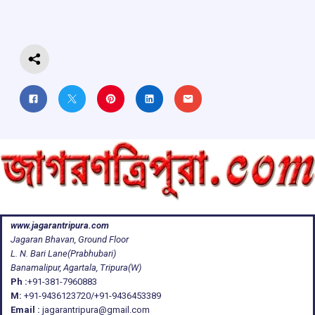
o
p
s
m
k
p
www.jagarantripura.com
Jagaran Bhavan, Ground Floor
L. N. Bari Lane(Prabhubari)
Banamalipur, Agartala, Tripura(W)
Ph :
+91-381-7960883
M:
+91-9436123720/+91-9436453389
Email :
jagarantripura@gmail.com