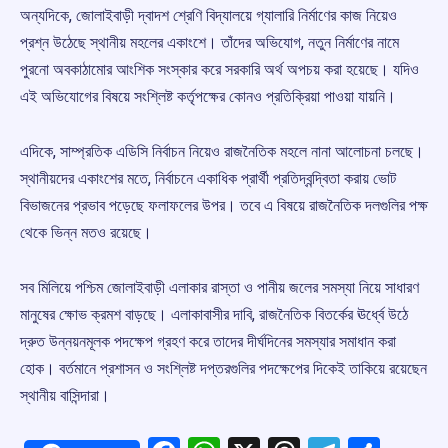
অন্যদিকে, জোলাইবাড়ী দ্বাদশ শ্রেণি বিদ্যালয়ে গ্যালারি নির্মাণের কাজ নিয়েও
প্রশ্ন উঠেছে স্থানীয় মহলের একাংশে। তাঁদের অভিযোগ, নতুন নির্মাণের নামে
পুরনো অবকাঠামোর আংশিক সংস্কার করে সরকারি অর্থ অপচয় করা হয়েছে। যদিও
এই অভিযোগের বিষয়ে সংশ্লিষ্ট কর্তৃপক্ষের কোনও প্রতিক্রিয়া পাওয়া যায়নি।
এদিকে, সাম্প্রতিক এডিসি নির্বাচন নিয়েও রাজনৈতিক মহলে নানা আলোচনা চলছে।
স্থানীয়দের একাংশের মতে, নির্বাচনে একাধিক প্রার্থী প্রতিদ্বন্দ্বিতা করায় ভোট
বিভাজনের প্রভাব পড়েছে ফলাফলের উপর। তবে এ বিষয়ে রাজনৈতিক দলগুলির পক্ষ
থেকে ভিন্ন মতও রয়েছে।
সব মিলিয়ে পশ্চিম জোলাইবাড়ী এলাকার রাস্তা ও পানীয় জলের সমস্যা নিয়ে সাধারণ
মানুষের ক্ষোভ ক্রমশ বাড়ছে। এলাকাবাসীর দাবি, রাজনৈতিক বিতর্কের ঊর্ধ্বে উঠে
দ্রুত উন্নয়নমূলক পদক্ষেপ গ্রহণ করে তাদের দীর্ঘদিনের সমস্যার সমাধান করা
হোক। বর্তমানে প্রশাসন ও সংশ্লিষ্ট দপ্তরগুলির পদক্ষেপের দিকেই তাকিয়ে রয়েছেন
স্থানীয় বাসিন্দারা।