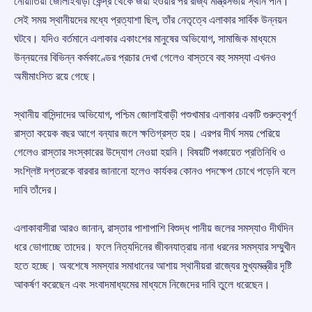
নোয়াতিয়া জোলাইবাড়ী কেন্দ্র থেকে জয়ী হওয়ার পর রাজ্য মন্ত্রিসভায় স্থান পান।
সেই সময় স্থানীয়দের মধ্যে প্রত্যাশা ছিল, তাঁর নেতৃত্বে এলাকার সার্বিক উন্নয়ন
ঘটবে। যদিও বর্তমানে এলাকার একাংশের মানুষের অভিযোগ, সামাজিক মাধ্যমে
উন্নয়নের বিভিন্ন কর্মকাণ্ডের প্রচার দেখা গেলেও বাস্তবে বহু সমস্যা এখনও
অমীমাংসিত রয়ে গেছে।
স্থানীয় বাসিন্দাদের অভিযোগ, পশ্চিম জোলাইবাড়ী পশুখামার এলাকার একটি গুরুত্বপূর্ণ
রাস্তা কয়েক বছর আগে বন্যার জলে ক্ষতিগ্রস্ত হয়। এরপর দীর্ঘ সময় পেরিয়ে
গেলেও রাস্তার সংস্কারের উদ্যোগ নেওয়া হয়নি। বিষয়টি পঞ্চায়েত প্রতিনিধি ও
সংশ্লিষ্ট দপ্তরকে বারবার জানানো হলেও কার্যকর কোনও পদক্ষেপ চোখে পড়েনি বলে
দাবি তাঁদের।
এলাকাবাসীরা আরও জানান, রাস্তার পাশাপাশি বিশুদ্ধ পানীয় জলের সমস্যাও দীর্ঘদিন
ধরে ভোগাচ্ছে তাদের। ফলে নিত্যদিনের জীবনযাত্রায় নানা ধরনের সমস্যার সম্মুখীন
হতে হচ্ছে। অবশেষে সমস্যার সমাধানের আশায় স্থানীয়রা রাজ্যের মুখ্যমন্ত্রীর দৃষ্টি
আকর্ষণ করেছেন এবং সংবাদমাধ্যমের মাধ্যমে নিজেদের দাবি তুলে ধরেছেন।