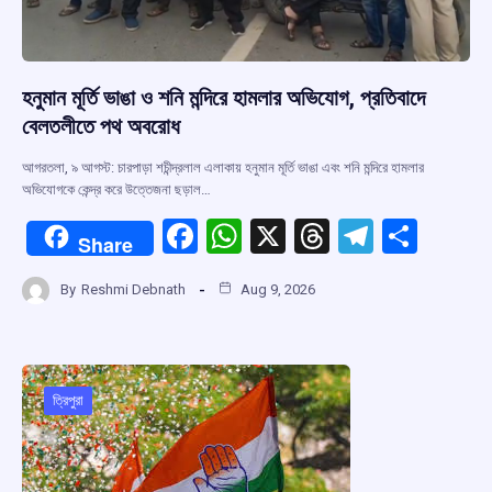
হনুমান মূর্তি ভাঙা ও শনি মন্দিরে হামলার অভিযোগ, প্রতিবাদে
বেলতলীতে পথ অবরোধ
আগরতলা, ৯ আগস্ট: চারপাড়া শচীন্দ্রলাল এলাকায় হনুমান মূর্তি ভাঙা এবং শনি মন্দিরে হামলার
অভিযোগকে কেন্দ্র করে উত্তেজনা ছড়াল…
F
W
X
T
T
S
Share
a
h
hr
el
h
By
Reshmi Debnath
Aug 9, 2026
ce
at
e
e
ar
b
s
a
gr
e
o
A
d
a
o
p
s
m
ত্রিপুরা
k
p