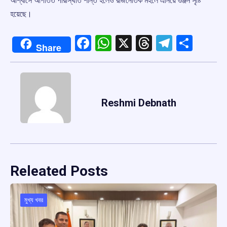
আশ্বাসে আপাতত পরিস্থিতি শান্ত হলেও রাজনৈতিক মহলে এনিয়ে গুঞ্জন সৃষ্টি
হয়েছে।
Facebook
WhatsApp
X
Threads
Telegr
Shar
Share
Reshmi Debnath
Releated Posts
মুখ্য খবর