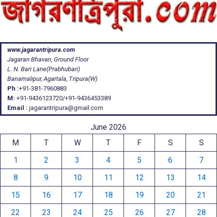
www.jagarantripura.com
Jagaran Bhavan, Ground Floor
L. N. Bari Lane(Prabhubari)
Banamalipur, Agartala, Tripura(W)
Ph :
+91-381-7960883
M:
+91-9436123720/+91-9436453389
Email :
jagarantripura@gmail.com
June 2026
M
T
W
T
F
S
S
1
2
3
4
5
6
7
8
9
10
11
12
13
14
15
16
17
18
19
20
21
22
23
24
25
26
27
28