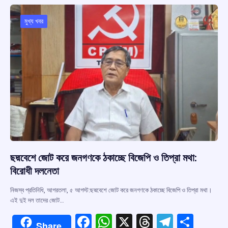
o
A
d
a
o
p
s
m
মুখ্য খবর
k
p
ছদ্মবেশে জোট করে জনগণকে ঠকাচ্ছে বিজেপি ও তিপ্রা মথা:
বিরোধী দলনেতা
নিজস্ব প্রতিনিধি, আগরতলা, ৫ আগস্ট:ছদ্মবেশে জোট করে জনগণকে ঠকাচ্ছে বিজেপি ও তিপ্রা মথা।
এই দুই দল তাদের জোট…
F
W
X
T
T
S
Share