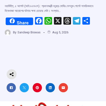
নয়াদিল্লি, ৫ আগস্ট (আইএএনএস) : প্রধানমন্ত্রী নরেন্দ্র মোদির ফেসবুক পোস্টে সাময়িকভাবে
নিষেধাজ্ঞা আরোপের ঘটনায় ক্ষমা চেয়েছে মেটা। সংস্থার…
F
W
X
T
T
S
Share
a
h
hr
el
h
By
Sandeep Biswas
Aug 5, 2026
ce
at
e
e
ar
b
s
a
gr
e
o
A
d
a
o
p
s
m
k
p