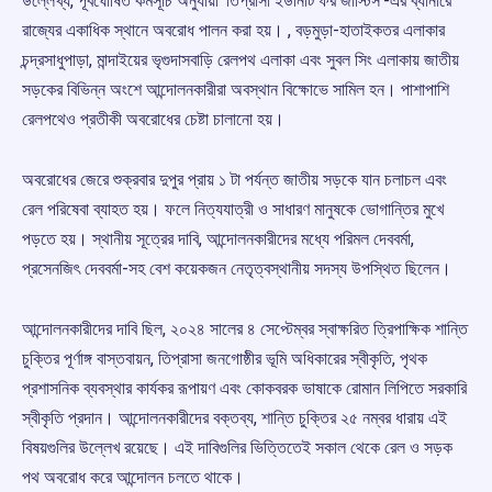
উল্লেখ্য, পূর্বঘোষিত কর্মসূচি অনুযায়ী ‘তিপ্রাসা ইউনিটি ফর জাস্টিস’-এর ব্যানারে
রাজ্যের একাধিক স্থানে অবরোধ পালন করা হয়। , বড়মুড়া-হাতাইকতর এলাকার
চন্দ্রসাধুপাড়া, মান্দাইয়ের ভৃগুদাসবাড়ি রেলপথ এলাকা এবং সুবল সিং এলাকায় জাতীয়
সড়কের বিভিন্ন অংশে আন্দোলনকারীরা অবস্থান বিক্ষোভে সামিল হন। পাশাপাশি
রেলপথেও প্রতীকী অবরোধের চেষ্টা চালানো হয়।
অবরোধের জেরে শুক্রবার দুপুর প্রায় ১ টা পর্যন্ত জাতীয় সড়কে যান চলাচল এবং
রেল পরিষেবা ব্যাহত হয়। ফলে নিত্যযাত্রী ও সাধারণ মানুষকে ভোগান্তির মুখে
পড়তে হয়। স্থানীয় সূত্রের দাবি, আন্দোলনকারীদের মধ্যে পরিমল দেববর্মা,
প্রসেনজিৎ দেববর্মা-সহ বেশ কয়েকজন নেতৃত্বস্থানীয় সদস্য উপস্থিত ছিলেন।
আন্দোলনকারীদের দাবি ছিল, ২০২৪ সালের ৪ সেপ্টেম্বর স্বাক্ষরিত ত্রিপাক্ষিক শান্তি
চুক্তির পূর্ণাঙ্গ বাস্তবায়ন, তিপ্রাসা জনগোষ্ঠীর ভূমি অধিকারের স্বীকৃতি, পৃথক
প্রশাসনিক ব্যবস্থার কার্যকর রূপায়ণ এবং কোকবরক ভাষাকে রোমান লিপিতে সরকারি
স্বীকৃতি প্রদান। আন্দোলনকারীদের বক্তব্য, শান্তি চুক্তির ২৫ নম্বর ধারায় এই
বিষয়গুলির উল্লেখ রয়েছে। এই দাবিগুলির ভিত্তিতেই সকাল থেকে রেল ও সড়ক
পথ অবরোধ করে আন্দোলন চলতে থাকে।