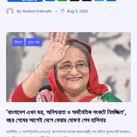
a
h
hr
el
h
By
Reshmi Debnath
Aug 5, 2026
ce
at
e
e
ar
b
s
a
gr
e
o
A
d
a
o
p
s
m
বিদেশ
মুখ্য খবর
k
p
‘বাংলাদেশ এখন ভয়, অনিশ্চয়তা ও অর্থনৈতিক সংকটে নিমজ্জিত’,
বছর শেষের আগেই দেশে ফেরার ঘোষণা শেখ হাসিনার
নয়াদিল্লি, ৫ আগস্ট(আইএএনএস): বাংলাদেশের সাবেক প্রধানমন্ত্রী শেখ হাসিনা বুধবার দাবি করেছেন,