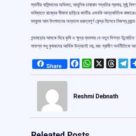
স্থানীয় বাসিন্দাদের অভিমত, আধুনিক চাষাবাদ পদ্ধতির প্রসার, সুষ্ঠু 
ভবিষ্যতে রাজ্যের সীমানা ছাড়িয়ে জাতীয় এমনকি আন্তর্জাতিক বাজারেও 
মহকুমা আম উৎপাদনের অন্যতম গুরুত্বপূর্ণ কেন্দ্র হিসেবে নিজস্ব ব্র্য
গন্ডাছড়ার আমকে ঘিরে কৃষি ও ক্ষুদ্র ব্যবসার যে নতুন দিগন্ত উন্মোচ
সাফল্য শুধু কৃষকদের আর্থিক উন্নয়নই নয়, বরং গ্রামীণ অর্থনীতিকে 
Facebook
WhatsApp
X
Thre
T
Share
Reshmi Debnath
Releated Posts