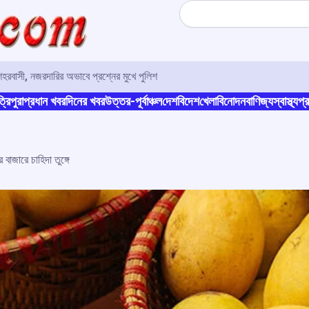
Search
 শহরবাসী, নজরদারির অভাবে প্রশ্নের মুখে পুলিশ
্রিপুরা
প্রধান খবর
দিনের খবর
উত্তর-পূর্বাঞ্চল
দেশ
বিদেশ
খেলা
বিনোদন
বাণিজ্য
স্বাস্থ্য
প্র
বাজারে চাহিদা তুঙ্গে