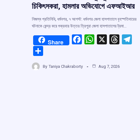
চিকিৎসকরা, হামলার অভিযোগে এফআইআর
নিজস্ব প্রতিনিধি, ধর্মনগর, ৭ আগস্ট: ধর্মনগর জেলা হাসপাতালে বৃহস্পতিবারের
ঘটনাকে কেন্দ্র করে শুক্রবার উত্তর ত্রিপুরা জেলা হাসপাতালের ট্রমা…
F
W
X
T
T
Share
a
h
hr
el
S
ce
at
e
e
h
b
s
a
g
By
Taniya Chakraborty
Aug 7, 2026
ar
o
A
d
a
e
o
p
s
k
p