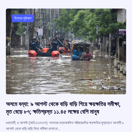
b
s
a
gr
e
o
A
d
a
o
p
s
m
উত্তর-পূর্বাঞ্চল
k
p
অসমে বন্যা: ৯ আগস্ট থেকে বাড়ি বাড়ি গিয়ে ক্ষয়ক্ষতির সমীক্ষা,
মৃত বেড়ে ৮৭; ক্ষতিগ্রস্ত ১১.৪৫ লক্ষের বেশি মানুষ
গুয়াহাটি, ৪ আগস্ট (আইএএনএস): অসমের বন্যাকবলিত পরিবারগুলির ক্ষয়ক্ষতির মূল্যায়নে আগামী ৯
আগস্ট থেকে বাড়ি বাড়ি গিয়ে সমীক্ষা চালানো…