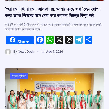
‘ওরা জেন জি বা জেন আলফা নয়, আমার কাছে ওরা ‘জেন হোপ’:
বন্যা দুর্গত শিশুদের সঙ্গে দেখা করে বললেন হিমন্ত বিশ্ব শর্মা
গুয়াহাটি, ৫ আগস্ট (আইএএনএস): অসমে বন্যা-কবলিত পরিবারগুলির সঙ্গে দেখা করার পর মুখ্যমন্ত্রী
হিমন্ত বিশ্ব শর্মা বুধবার বলেন, নতুন…
F
W
X
T
T
S
Share
a
h
hr
el
h
By
News Desk
Aug 5, 2026
ce
at
e
e
ar
b
s
a
gr
e
o
A
d
a
o
p
s
m
উত্তর-পূর্বাঞ্চল
k
p