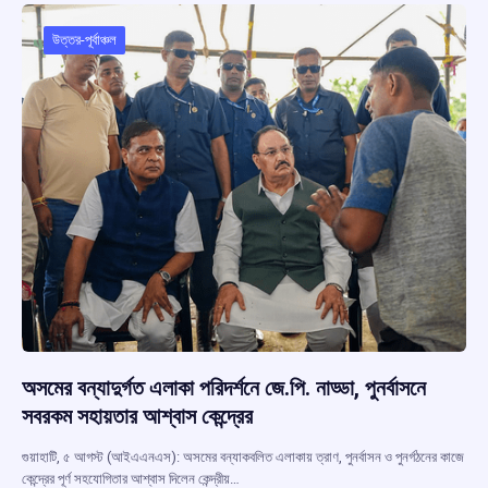
o
A
d
a
o
p
s
m
উত্তর-পূর্বাঞ্চল
k
p
অসমের বন্যাদুর্গত এলাকা পরিদর্শনে জে.পি. নাড্ডা, পুনর্বাসনে
সবরকম সহায়তার আশ্বাস কেন্দ্রের
গুয়াহাটি, ৫ আগস্ট (আইএএনএস): অসমের বন্যাকবলিত এলাকায় ত্রাণ, পুনর্বাসন ও পুনর্গঠনের কাজে
কেন্দ্রের পূর্ণ সহযোগিতার আশ্বাস দিলেন কেন্দ্রীয়…