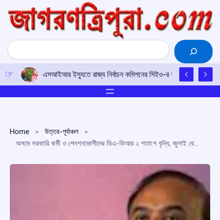
Skip
to
content
Search
এসআইআর ইস্যুতে রাজ্য নির্বাচন কমিশনের সিইও-র কাছে আইপিএফটির ড
Home
উত্তর-পূর্বাঞ্চল
অসমে সরকারি কর্মী ও পেনশনভোগীদের ডিএ-ডিআর ২ শতাংশ বৃদ্ধি, জুলাই থেকে কার্যকর: হিমন্ত বিশ্ব শর্মা