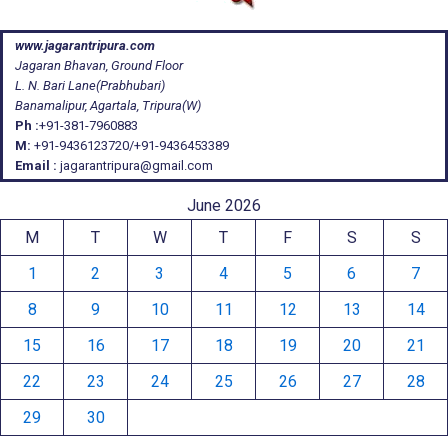
www.jagarantripura.com
Jagaran Bhavan, Ground Floor
L. N. Bari Lane(Prabhubari)
Banamalipur, Agartala, Tripura(W)
Ph :
+91-381-7960883
M:
+91-9436123720/+91-9436453389
Email :
jagarantripura@gmail.com
June 2026
M
T
W
T
F
S
S
1
2
3
4
5
6
7
8
9
10
11
12
13
14
15
16
17
18
19
20
21
22
23
24
25
26
27
28
29
30