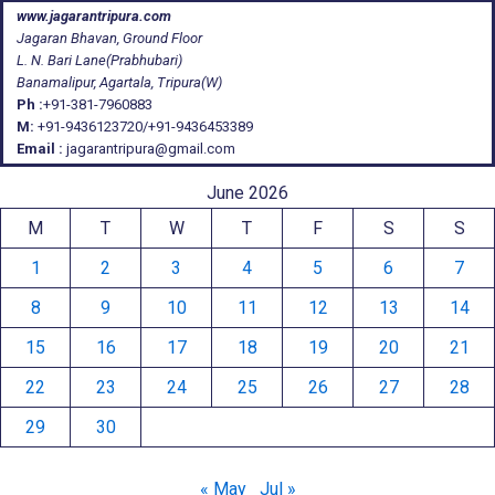
www.jagarantripura.com
Jagaran Bhavan, Ground Floor
L. N. Bari Lane(Prabhubari)
Banamalipur, Agartala, Tripura(W)
Ph :
+91-381-7960883
M:
+91-9436123720/+91-9436453389
Email :
jagarantripura@gmail.com
June 2026
M
T
W
T
F
S
S
1
2
3
4
5
6
7
8
9
10
11
12
13
14
15
16
17
18
19
20
21
22
23
24
25
26
27
28
29
30
« May
Jul »