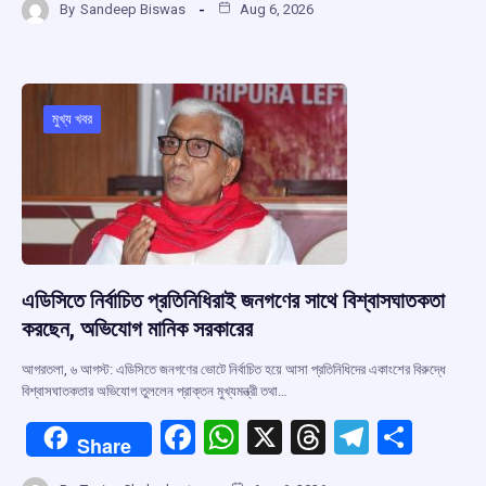
By
Sandeep Biswas
Aug 6, 2026
ce
at
e
e
ar
b
s
a
gr
e
o
A
d
a
o
p
s
m
মুখ্য খবর
k
p
এডিসিতে নির্বাচিত প্রতিনিধিরাই জনগণের সাথে বিশ্বাসঘাতকতা
করছেন, অভিযোগ মানিক সরকারের
আগরতলা, ৬ আগস্ট: এডিসিতে জনগণের ভোটে নির্বাচিত হয়ে আসা প্রতিনিধিদের একাংশের বিরুদ্ধে
বিশ্বাসঘাতকতার অভিযোগ তুললেন প্রাক্তন মুখ্যমন্ত্রী তথা…
F
W
X
T
T
S
Share
a
h
hr
el
h