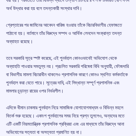
ধরা হয়। পরবর্তীতে তাঁর বিভিন্ন স্থানে তল্লাশি চালিয়ে ৪৭ লক্ষ টাকারও বেশি নগদ
অর্থ উদ্ধার করা হয় বলে তদন্তকারী সংস্থার দাবি।
গ্রেপ্তারের পর জামিনের আবেদন খারিজ হওয়ায় তাঁকে বিচারবিভাগীয় হেফাজতে
পাঠানো হয়। বর্তমানে তাঁর বিরুদ্ধে সম্পদ ও আর্থিক লেনদেন সংক্রান্ত তদন্ত
অব্যাহত রয়েছে।
তবে সরকারি সূত্র স্পষ্ট করেছে, এই পুনর্বহাল কোনওভাবেই অভিযোগ থেকে
অব্যাহতি পাওয়ার সমতুল্য নয়। প্রচলিত সরকারি পরিষেবা বিধি অনুযায়ী, ফৌজদারি
বা বিভাগীয় মামলা বিচারাধীন থাকলেও প্রশাসনিক কারণে কোনও স্থগিত কর্মকর্তাকে
পুনর্বহাল করা যেতে পারে। সূত্রের দাবি, এই সিদ্ধান্ত সম্পূর্ণ প্রশাসনিক এবং
মামলার চূড়ান্ত রায়ের ওপর নির্ভরশীল।
এদিকে ধীমান চাকমার পুনর্বহাল নিয়ে সামাজিক যোগাযোগমাধ্যম ও বিভিন্ন মহলে
বিতর্ক শুরু হয়েছে। একাংশ পুনর্বহালের সময় নিয়ে প্রশ্ন তুললেও, অন্যদের মতে
এটি একটি নিয়মতান্ত্রিক প্রশাসনিক প্রক্রিয়া এবং এর মাধ্যমে তাঁর বিরুদ্ধে আনা
অভিযোগের সত্যতা বা অসত্যতা প্রমাণিত হয় না।