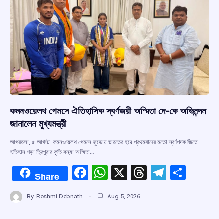
k
p
কমনওয়েলথ গেমসে ঐতিহাসিক স্বর্ণজয়ী অস্মিতা দে-কে অভিনন্দন
জানালেন মুখ্যমন্ত্রী
আগরতলা, ৫ আগস্ট: কমনওয়েলথ গেমসে জুডোয় ভারতের হয়ে প্রথমবারের মতো স্বর্ণপদক জিতে
ইতিহাস গড়া ত্রিপুরার কৃতি কন্যা অস্মিতা…
F
W
X
T
T
S
Share
a
h
hr
el
h
By
Reshmi Debnath
Aug 5, 2026
ce
at
e
e
ar