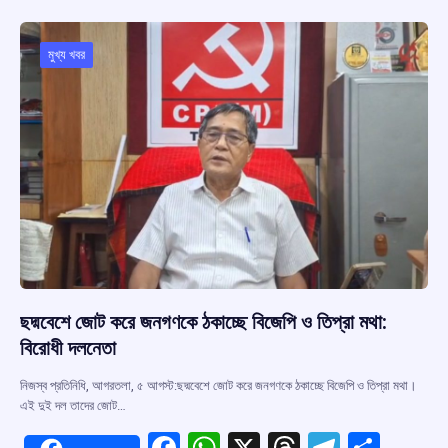
b
s
a
gr
e
o
A
d
a
o
p
s
m
মুখ্য খবর
k
p
ছদ্মবেশে জোট করে জনগণকে ঠকাচ্ছে বিজেপি ও তিপ্রা মথা:
বিরোধী দলনেতা
নিজস্ব প্রতিনিধি, আগরতলা, ৫ আগস্ট:ছদ্মবেশে জোট করে জনগণকে ঠকাচ্ছে বিজেপি ও তিপ্রা মথা।
এই দুই দল তাদের জোট…