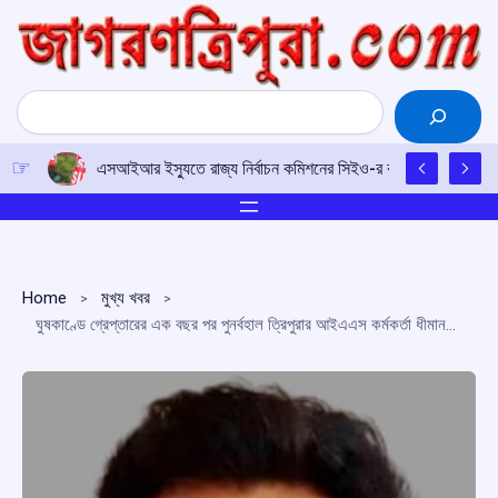
Skip
to
content
Search
এসআইআর ইস্যুতে রাজ্য নির্বাচন কমিশনের সিইও-র কাছে আইপিএফটির ড
Home
মুখ্য খবর
ঘুষকাণ্ডে গ্রেপ্তারের এক বছর পর পুনর্বহাল ত্রিপুরার আইএএস কর্মকর্তা ধীমান চাকমা