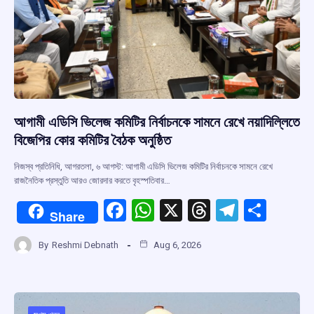
আগামী এডিসি ভিলেজ কমিটির নির্বাচনকে সামনে রেখে নয়াদিল্লিতে
বিজেপির কোর কমিটির বৈঠক অনুষ্ঠিত
নিজস্ব প্রতিনিধি, আগরতলা, ৬ আগস্ট: আগামী এডিসি ভিলেজ কমিটির নির্বাচনকে সামনে রেখে
রাজনৈতিক প্রস্তুতি আরও জোরদার করতে বৃহস্পতিবার…
F
W
X
T
T
S
Share
a
h
hr
el
h
By
Reshmi Debnath
Aug 6, 2026
ce
at
e
e
ar
b
s
a
gr
e
o
A
d
a