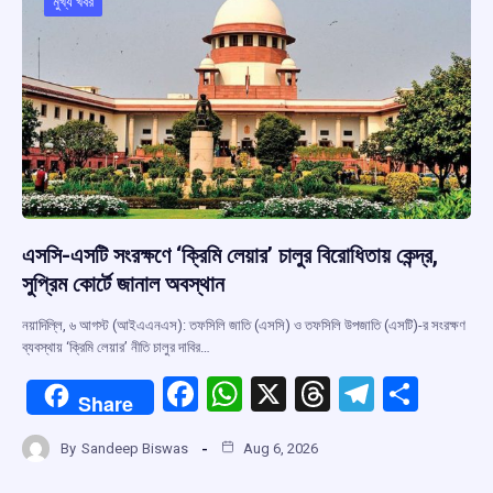
o
p
s
m
মুখ্য খবর
k
p
এসসি-এসটি সংরক্ষণে ‘ক্রিমি লেয়ার’ চালুর বিরোধিতায় কেন্দ্র,
সুপ্রিম কোর্টে জানাল অবস্থান
নয়াদিল্লি, ৬ আগস্ট (আইএএনএস): তফসিলি জাতি (এসসি) ও তফসিলি উপজাতি (এসটি)-র সংরক্ষণ
ব্যবস্থায় ‘ক্রিমি লেয়ার’ নীতি চালুর দাবির…
F
W
X
T
T
S
Share
a
h
hr
el
h
By
Sandeep Biswas
Aug 6, 2026
ce
at
e
e
ar