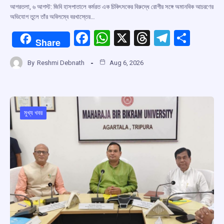
আগরতলা, ৬ আগস্ট: জিবি হাসপাতালে কর্মরত এক চিকিৎসকের বিরুদ্ধে রোগীর সঙ্গে অমানবিক আচরণের
অভিযোগ তুলে তাঁর অবিলম্বে বরখাস্তের…
F
W
X
T
T
S
Share
a
h
hr
el
h
By
Reshmi Debnath
Aug 6, 2026
ce
at
e
e
ar
b
s
a
gr
e
o
A
d
a
o
p
s
m
মুখ্য খবর
k
p