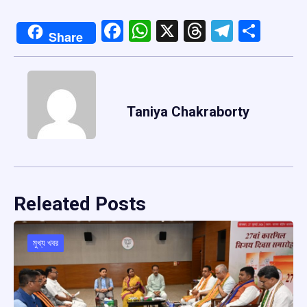
Facebook
WhatsApp
X
Threads
Telegr
Shar
Share
Taniya Chakraborty
Releated Posts
মুখ্য খবর