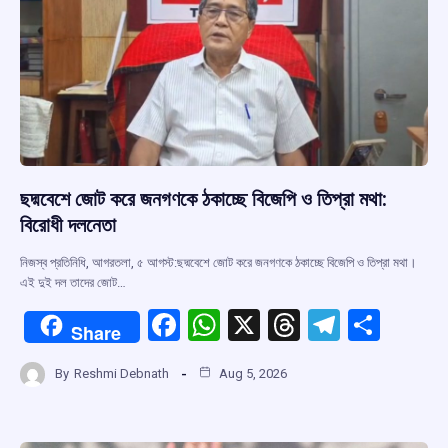
ছদ্মবেশে জোট করে জনগণকে ঠকাচ্ছে বিজেপি ও তিপ্রা মথা:
বিরোধী দলনেতা
নিজস্ব প্রতিনিধি, আগরতলা, ৫ আগস্ট:ছদ্মবেশে জোট করে জনগণকে ঠকাচ্ছে বিজেপি ও তিপ্রা মথা।
এই দুই দল তাদের জোট…
F
W
X
T
T
S
Share
a
h
hr
el
h
By
Reshmi Debnath
Aug 5, 2026
ce
at
e
e
ar
b
s
a
gr
e