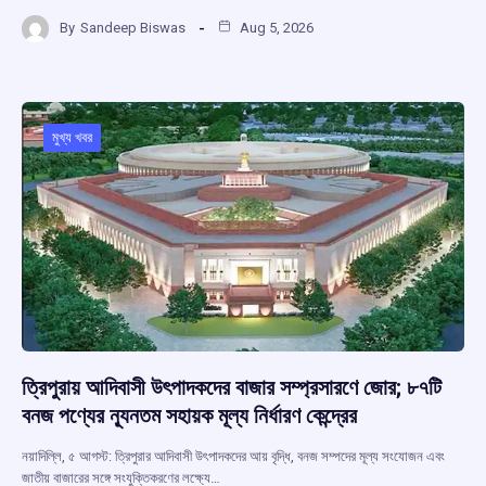
a
h
hr
el
h
By
Sandeep Biswas
Aug 5, 2026
ce
at
e
e
ar
b
s
a
gr
e
o
A
d
a
o
p
s
m
মুখ্য খবর
k
p
ত্রিপুরায় আদিবাসী উৎপাদকদের বাজার সম্প্রসারণে জোর; ৮৭টি
বনজ পণ্যের ন্যূনতম সহায়ক মূল্য নির্ধারণ কেন্দ্রের
নয়াদিল্লি, ৫ আগস্ট: ত্রিপুরার আদিবাসী উৎপাদকদের আয় বৃদ্ধি, বনজ সম্পদের মূল্য সংযোজন এবং
জাতীয় বাজারের সঙ্গে সংযুক্তিকরণের লক্ষ্যে…