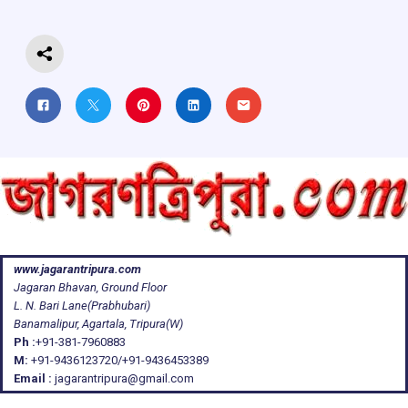
k
p
www.jagarantripura.com
Jagaran Bhavan, Ground Floor
L. N. Bari Lane(Prabhubari)
Banamalipur, Agartala, Tripura(W)
Ph :
+91-381-7960883
M:
+91-9436123720/+91-9436453389
Email :
jagarantripura@gmail.com