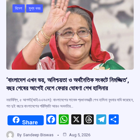
o
A
d
a
o
p
s
m
বিদেশ
মুখ্য খবর
k
p
‘বাংলাদেশ এখন ভয়, অনিশ্চয়তা ও অর্থনৈতিক সংকটে নিমজ্জিত’,
বছর শেষের আগেই দেশে ফেরার ঘোষণা শেখ হাসিনার
নয়াদিল্লি, ৫ আগস্ট(আইএএনএস): বাংলাদেশের সাবেক প্রধানমন্ত্রী শেখ হাসিনা বুধবার দাবি করেছেন,
গত দুই বছরে বাংলাদেশের পরিস্থিতি আরও অবনতির…
F
W
X
T
T
S
Share
a
h
hr
el
h
By
Sandeep Biswas
Aug 5, 2026
ce
at
e
e
ar