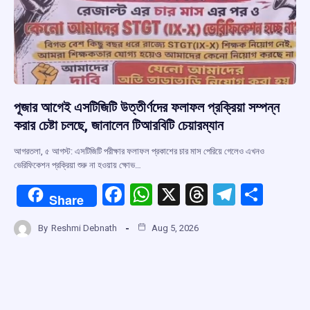
পূজার আগেই এসটিজিটি উত্তীর্ণদের ফলাফল প্রক্রিয়া সম্পন্ন
করার চেষ্টা চলছে, জানালেন টিআরবিটি চেয়ারম্যান
আগরতলা, ৫ আগস্ট: এসটিজিটি পরীক্ষার ফলাফল প্রকাশের চার মাস পেরিয়ে গেলেও এখনও
ভেরিফিকেশন প্রক্রিয়া শুরু না হওয়ায় ক্ষোভ…
F
W
X
T
T
S
Share
a
h
hr
el
h
By
Reshmi Debnath
Aug 5, 2026
ce
at
e
e
ar
b
s
a
gr
e
o
A
d
a
o
p
s
m