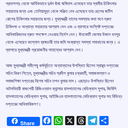
প্রতাপগড় থেকে আর্থিকভাবে দুর্বল ঊষা ঋষিদাস এসেছেন তার স্বামীর চিকিৎসার
সহায়তার জন্য এবং তেলিয়ামুড়া থেকে সঞ্জিত দেব এসেছেন তার ছেলের জটিল
রোগের চিকিৎসার সহায়তার জন্য। মুখ্যমন্ত্রী তাদের সমস্যার কথা শুনে দ্রুত
চিকিৎসা ও অন্যান্য সহায়তার আশ্বাস দেন এবং এ ব্যাপারে সংশ্লিষ্ট দপ্তরের
আধিকারিকদের দ্রুত পদক্ষেপ নেওয়ার নির্দেশ দেন। ঊনকোটি জেলার উজান ধনপুর
থেকে এসেছেন কল্লোল ব্রহ্মচারী তার জমি সংক্রান্ত সমস্যা সমাধানের জন্য। এ
ব্যাপারে মুখ্যমন্ত্রী প্রয়োজনীয় সাহায্যের আশ্বাস দেন।
আজ মুখ্যমন্ত্রী সমীপেষু কর্মসূচিতে অন্যান্যদের উপস্থিত ছিলেন স্বাস্থ্য দপ্তরের
সচিব কিরণ গিত্যে, মুখ্যমন্ত্রীর সচিব প্রদীপ কুমার চক্রবর্তী, সমাজকল্যাণ ও
সমাজশিক্ষা দপ্তরের বিশেষ সচিব তপন কুমার দাস। এছাড়াও উপস্থিত ছিলেন
অটলবিহারী বাজপেয়ী রিজিওন্যাল ক্যান্সার হাসপাতালের মেডিক্যাল সুপার, জিবিপি
হাসপাতালের মেডিক্যাল সুপার, আইজিএম হাসপাতালের মেডিক্যাল সুপার সহ বিভিন্ন
দপ্তরের আধিকারিকগণ।
Facebook
WhatsApp
X
Threads
Telegr
Shar
Share