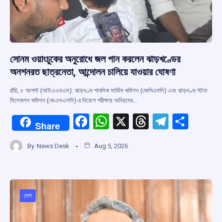
সোনম ওয়াংচুকের অনুরোধে জল পান করলেন ঝাড়খণ্ডের
অনশনরত ছাত্রনেতা, আন্দোলন চালিয়ে যাওয়ার ঘোষণা
রাঁচি, ৫ আগস্ট (আইএএনএস): ঝাড়খণ্ড পাবলিক সার্ভিস কমিশন (জেপিএসসি) এবং ঝাড়খণ্ড স্টাফ
সিলেকশন কমিশন (জেএসএসসি)-র নিয়োগ পরীক্ষায় অনিয়মের…
F
W
X
T
T
S
Share
a
h
hr
el
h
By
News Desk
Aug 5, 2026
ce
at
e
e
ar
b
s
a
gr
e
o
A
d
a
o
p
s
m
দেশ
k
p