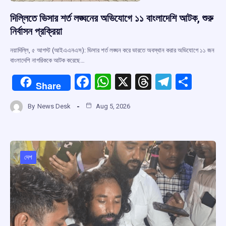
দিল্লিতে ভিসার শর্ত লঙ্ঘনের অভিযোগে ১১ বাংলাদেশি আটক, শুরু
নির্বাসন প্রক্রিয়া
নয়াদিল্লি, ৫ আগস্ট (আইএএনএস): ভিসার শর্ত লঙ্ঘন করে ভারতে অবস্থান করার অভিযোগে ১১ জন
বাংলাদেশি নাগরিককে আটক করেছে…
F
W
X
T
T
S
Share
a
h
hr
el
h
By
News Desk
Aug 5, 2026
ce
at
e
e
ar
b
s
a
gr
e
o
A
d
a
o
p
s
m
দেশ
k
p