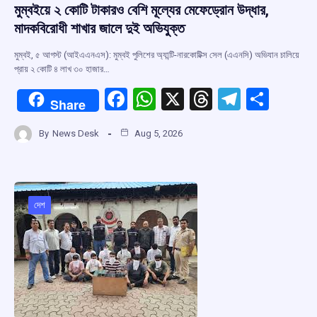
মুম্বইয়ে ২ কোটি টাকারও বেশি মূল্যের মেফেড্রোন উদ্ধার,
মাদকবিরোধী শাখার জালে দুই অভিযুক্ত
মুম্বই, ৫ আগস্ট (আইএএনএস): মুম্বই পুলিশের অ্যান্টি-নারকোটিক্স সেল (এএনসি) অভিযান চালিয়ে
প্রায় ২ কোটি ৪ লাখ ৩০ হাজার…
F
W
X
T
T
S
Share
a
h
hr
el
h
By
News Desk
Aug 5, 2026
ce
at
e
e
ar
b
s
a
gr
e
o
A
d
a
o
p
s
m
দেশ
k
p