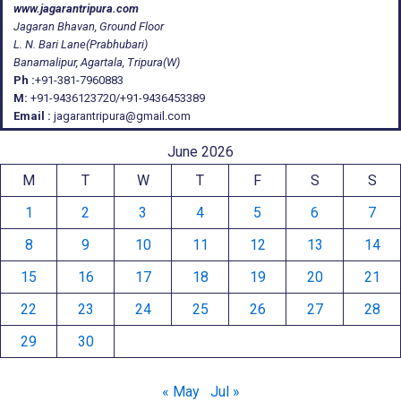
www.jagarantripura.com
Jagaran Bhavan, Ground Floor
L. N. Bari Lane(Prabhubari)
Banamalipur, Agartala, Tripura(W)
Ph :
+91-381-7960883
M:
+91-9436123720/+91-9436453389
Email :
jagarantripura@gmail.com
June 2026
M
T
W
T
F
S
S
1
2
3
4
5
6
7
8
9
10
11
12
13
14
15
16
17
18
19
20
21
22
23
24
25
26
27
28
29
30
« May
Jul »