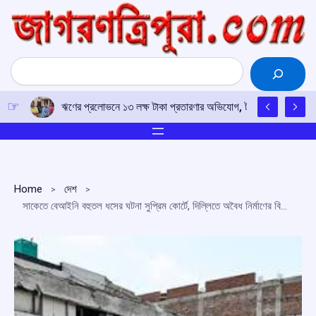
Skip
to
content
Search
ঋণের প্রলোভনে ১৩ লক্ষ টাকা প্রতারণার অভিযোগ, টাকা ফেরতের দাবিতে 
Home
দেশ
সাকেতে বেআইনি বহুতল ধসের ঘটনা সুপ্রিম কোর্টে, দিল্লিতে অবৈধ নির্মাণের বিরুদ্ধে কড়া পদক্ষেপের দাবি অ্যামিকাস কিউরির