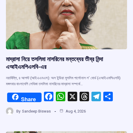
মাদ্রাসা নিয়ে তসলিমা নাসরিনের মন্তব্যের তীব্র নিন্দা
এআইএমপিএলবি-এর
নয়াদিল্লি, ৪ আগস্ট (আইএএনএস): অল ইন্ডিয়া মুসলিম পার্সোনাল ল’ বোর্ড (এআইএমপিএলবি)
মঙ্গলবার বাংলাদেশি লেখিকা তসলিমা নাসরিনের মাদ্রাসা সম্পর্কে…
F
W
X
T
T
S
Share
a
h
hr
el
h
By
Sandeep Biswas
Aug 4, 2026
ce
at
e
e
ar
b
s
a
gr
e