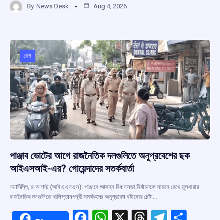
By
News Desk
Aug 4, 2026
ce
at
e
e
ar
b
s
a
gr
e
o
A
d
a
o
p
s
m
দেশ
k
p
পাঞ্জাব ভোটের আগে রাজনৈতিক দলগুলিতে অনুপ্রবেশের ছক
আইএসআই-এর? গোয়েন্দাদের সতর্কবার্তা
নয়াদিল্লি, ৪ আগস্ট (আইএএনএস): পাঞ্জাবে আসন্ন বিধানসভা নির্বাচনকে সামনে রেখে মূলধারার
রাজনৈতিক দলগুলিতে খালিস্তানপন্থী সমর্থকদের অনুপ্রবেশ ঘটানোর চেষ্টা…
F
W
X
T
T
S