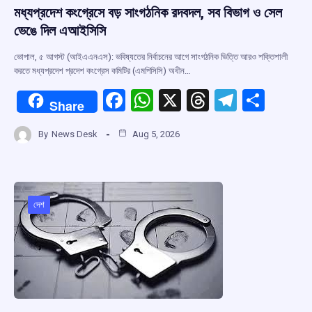
মধ্যপ্রদেশ কংগ্রেসে বড় সাংগঠনিক রদবদল, সব বিভাগ ও সেল
ভেঙে দিল এআইসিসি
ভোপাল, ৫ আগস্ট (আইএএনএস): ভবিষ্যতের নির্বাচনের আগে সাংগঠনিক ভিত্তি আরও শক্তিশালী
করতে মধ্যপ্রদেশ প্রদেশ কংগ্রেস কমিটির (এমপিসিসি) অধীন…
F
W
X
T
T
S
Share
a
h
hr
el
h
By
News Desk
Aug 5, 2026
ce
at
e
e
ar
b
s
a
gr
e
o
A
d
a
o
p
s
m
দেশ
k
p