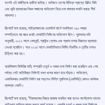
ফলেই এই মর্মান্তিক দুর্ঘটনা ঘটেছে। বর্তমানে দেশের বিভিন্ন প্রান্তে বিল্ডিং বিধি
এবং ভূমি ব্যবহারের নিয়ম লঙ্ঘনের অভিযোগ নিয়ে চলা মামলার শুনানি করছে শীর্ষ
আদালত।
রিপোর্টে বলা হয়েছে, সাইদুলাজাবের ওয়েস্টার্ন মার্গে অবস্থিত ২৬১ নম্বর
সম্পত্তিতে বহু বছর ধরেই বেআইনি নির্মাণের অভিযোগ ছিল। পুরসভার নথি
অনুযায়ী, ২০১২ সালে বেসমেন্ট, গ্রাউন্ড ফ্লোর এবং প্রথম তলার বিরুদ্ধে ব্যবস্থা
নেওয়া হয়েছিল। পরে ২০১৫ সালে বেআইনিভাবে নির্মিত দ্বিতীয় ও তৃতীয় তলাও
চিহ্নিত করা হয়।
অ্যামিকাস কিউরির দাবি, সম্প্রতি চতুর্থ ও পঞ্চম তলা নির্মাণ করা হয়েছিল এবং শেষ
পর্যন্ত সেই অতিরিক্ত নির্মাণই ভবন ধসের কারণ হয়ে দাঁড়ায়। অভিযোগ,
একাধিকবার বেআইনি নির্মাণ ধরা পড়লেও দিল্লি পুরনিগম (এমসিডি) কোনও কার্যকর
ব্যবস্থা নেয়নি।
রিপোর্টে বলা হয়েছে, ‘‘নিয়মভঙ্গের বিষয়ে বারবার অবহিত করা হলেও কর্পোরেশন তাদের
আইনগত দায়িত্ব পালন করতে ব্যর্থ হয়েছে। এমনকি চতুর্থ ও পঞ্চম তলা নির্মাণের