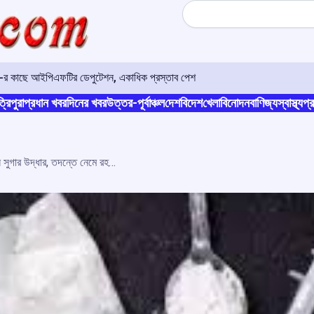
Search
ও-র কাছে আইপিএফটির ডেপুটেশন, একাধিক প্রস্তাব পেশ
্রিপুরা
প্রধান খবর
দিনের খবর
উত্তর-পূর্বাঞ্চল
দেশ
বিদেশ
খেলা
বিনোদন
বাণিজ্য
স্বাস্থ্য
প্র
ধর্মনগরে পরিত্যক্ত স্করপিও থেকে ব্রাউন সুগার উদ্ধার, তদন্তে নেমে রহস্যের জাল উন্মোচনের চেষ্টা পুলিশের