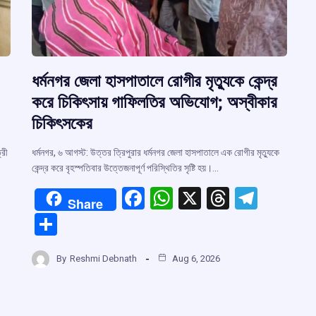
ধর্মনগর জেলা হাসপাতালে রোগীর মৃত্যুকে কেন্দ্র
করে চিকিৎসায় গাফিলতির অভিযোগ; অস্বীকার
চিকিৎসকের
্রী
ধর্মনগর, ৬ আগস্ট: উত্তর ত্রিপুরার ধর্মনগর জেলা হাসপাতালে এক রোগীর মৃত্যুকে
কেন্দ্র করে বৃহস্পতিবার উত্তেজনাপূর্ণ পরিস্থিতির সৃষ্টি হয়।…
F
W
X
T
T
Share
a
h
hr
el
S
ce
at
e
e
h
r
b
s
a
gr
By
Reshmi Debnath
Aug 6, 2026
ar
o
A
d
a
e
m
o
p
s
m