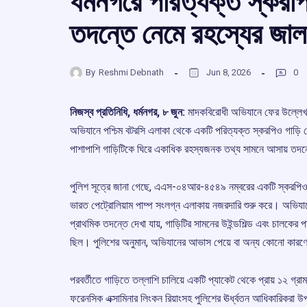
ধর্মনগরে পরিত্যক্ত স্করপ
তদন্তে নেমে রহস্যের জাল উ
By
Reshmi Debnath
Jun 8, 2026
0
নিজস্ব প্রতিনিধি, ধর্মনগর, ৮ জুন:
মাদকবিরোধী অভিযানে ফের উল্লেখয
অভিযানে পশ্চিম বটরসি এলাকা থেকে একটি পরিত্যক্ত স্করপিও গাড়ি থে
পাশাপাশি গাড়িটিকে ঘিরে একাধিক রহস্যজনক তথ্য সামনে আসায় তদন
পুলিশ সূত্রে জানা গেছে, এএস-০৪আর-৪৫৪৯ নম্বরের একটি স্করপিও গা
ভারত পেট্রোলিয়াম পাম্প সংলগ্ন এলাকায় নজরদারি শুরু করে। অভিযান
প্রাথমিক তদন্তে দেখা যায়, গাড়িটির সামনের উইন্ডশিল্ড এবং চালকের
ছিল। পুলিশের অনুমান, অভিযানের আভাস পেয়ে বা অন্য কোনো কারণে 
পরবর্তীতে গাড়িতে তল্লাশি চালিয়ে একটি প্যাকেট থেকে প্রায় ১২ গ্
ফরেনসিক এক্সামিনার লিংকন রিয়াংসহ পুলিশের ঊর্ধ্বতন আধিকারিকরা 