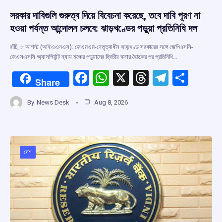
সরকার দাবিগুলি গুরুত্ব দিয়ে বিবেচনা করেছে, তবে দাবি পূরণ না
হওয়া পর্যন্ত আন্দোলন চলবে: ঝাড়খণ্ডের পড়ুয়া প্রতিনিধি দল
রাঁচি, ৮ আগস্ট (আইএএনএস): জেএমএম-নেতৃত্বাধীন ঝাড়খণ্ড সরকারের সঙ্গে জেপিএসসি-
জেএসএসসি অ্যাসপির্যান্ট ন্যায় মঞ্চের পড়ুয়াদের দ্বিতীয় দফার বৈঠকের পর প্রতিনিধি…
F
W
X
T
T
S
Share
a
h
hr
el
h
By
News Desk
Aug 8, 2026
ce
at
e
e
ar
b
s
a
gr
e
o
A
d
a
o
p
s
m
দেশ
k
p