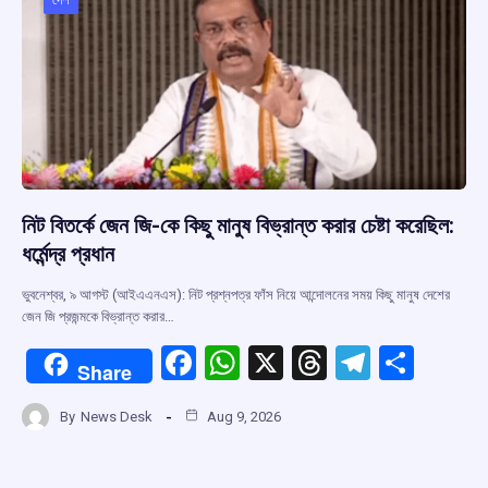
o
p
s
m
k
p
নিট বিতর্কে জেন জি-কে কিছু মানুষ বিভ্রান্ত করার চেষ্টা করেছিল:
ধর্মেন্দ্র প্রধান
ভুবনেশ্বর, ৯ আগস্ট (আইএএনএস): নিট প্রশ্নপত্র ফাঁস নিয়ে আন্দোলনের সময় কিছু মানুষ দেশের
জেন জি প্রজন্মকে বিভ্রান্ত করার…
F
W
X
T
T
S
Share
a
h
hr
el
h
By
News Desk
Aug 9, 2026
ce
at
e
e
ar
b
s
a
gr
e