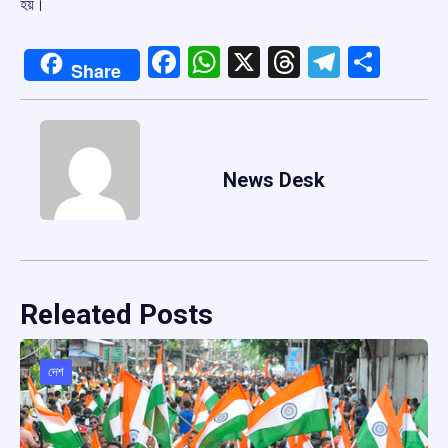
হয়।
Facebook
WhatsApp
X
Threads
Telegr
Shar
Share
News Desk
Releated Posts
দেশ