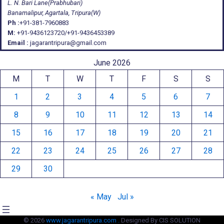
L. N. Bari Lane(Prabhubari)
Banamalipur, Agartala, Tripura(W)
Ph :
+91-381-7960883
M:
+91-9436123720/+91-9436453389
Email :
jagarantripura@gmail.com
June 2026
M
T
W
T
F
S
S
1
2
3
4
5
6
7
8
9
10
11
12
13
14
15
16
17
18
19
20
21
22
23
24
25
26
27
28
29
30
« May
Jul »
© 2026
www.jagarantripura.com .
Designed By CIS SOLUTION