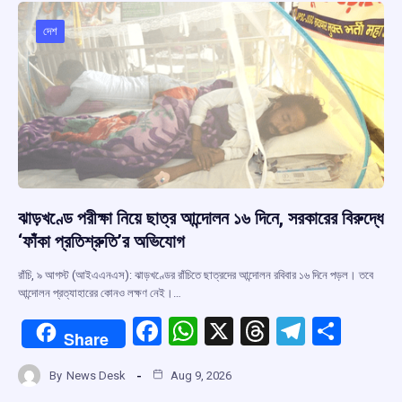
o
A
d
a
o
p
s
m
দেশ
k
p
ঝাড়খণ্ডে পরীক্ষা নিয়ে ছাত্র আন্দোলন ১৬ দিনে, সরকারের বিরুদ্ধে
‘ফাঁকা প্রতিশ্রুতি’র অভিযোগ
রাঁচি, ৯ আগস্ট (আইএএনএস): ঝাড়খণ্ডের রাঁচিতে ছাত্রদের আন্দোলন রবিবার ১৬ দিনে পড়ল। তবে
আন্দোলন প্রত্যাহারের কোনও লক্ষণ নেই।…
F
W
X
T
T
S
Share
a
h
hr
el
h
By
News Desk
Aug 9, 2026
ce
at
e
e
ar