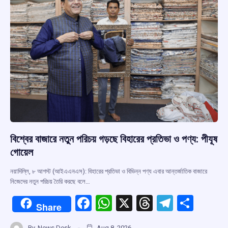
বিশ্বের বাজারে নতুন পরিচয় গড়ছে বিহারের প্রতিভা ও পণ্য: পীযূষ
গোয়েল
নয়াদিল্লি, ৮ আগস্ট (আইএএনএস): বিহারের প্রতিভা ও বিভিন্ন পণ্য এবার আন্তর্জাতিক বাজারে
নিজেদের নতুন পরিচয় তৈরি করছে বলে…
F
W
X
T
T
S
Share
a
h
hr
el
h
By
News Desk
Aug 8, 2026