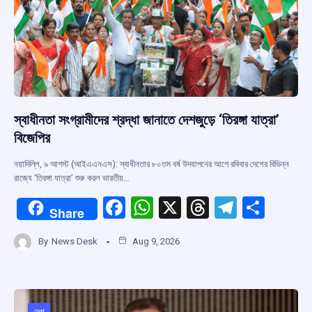
স্বাধীনতা সংগ্রামীদের শ্রদ্ধা জানাতে দেশজুড়ে ‘তিরঙ্গা যাত্রা’
বিজেপির
নয়াদিল্লি, ৯ আগস্ট (আইএএনএস): স্বাধীনতার ৮০তম বর্ষ উদযাপনের আগে রবিবার দেশের বিভিন্ন
রাজ্যে ‘তিরঙ্গা যাত্রা’ শুরু করল ভারতীয়…
F
W
X
T
T
S
Share
a
h
hr
el
h
By
News Desk
Aug 9, 2026
ce
at
e
e
ar
b
s
a
gr
e
o
A
d
a
দেশ