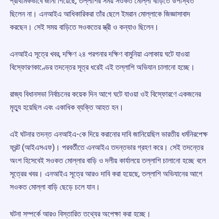
প্রাথমিকভাবে জানা গিয়েছে, তল্লাশির সময় সওকত মোল্লা বাড়িতে উপস্থিত
ছিলেন না। এনআইএ আধিকারিকরা তাঁর ছেলে ইমরান মোল্লাকে জিজ্ঞাসাবাদ
করছেন। সেই সময় বাড়িতে সওকতের স্ত্রী ও কন্যাও ছিলেন।
এনআইএ সূত্রে খবর, দক্ষিণ ২৪ পরগনার দক্ষিণ বামুনিয়া এলাকায় ঘটে যাওয়া
বিস্ফোরণকাণ্ডের তদন্তের সূত্র ধরেই এই তল্লাশি অভিযান চালানো হচ্ছে।
রাজ্য বিধানসভা নির্বাচনের কয়েক দিন আগে ঘটে যাওয়া ওই বিস্ফোরণে একজনের
মৃত্যু হয়েছিল এবং একাধিক ব্যক্তি আহত হন।
এই ঘটনার তদন্ত এনআইএ-কে দিয়ে করানোর দাবি জানিয়েছিল ভারতীয় ধর্মনিরপেক্ষ
ফ্রন্ট (আইএসএফ)। পরবর্তীতে এনআইএ তদন্তভার গ্রহণ করে। সেই তদন্তের
অংশ হিসেবেই সওকত মোল্লার বাড়ি ও দলীয় কার্যালয়ে তল্লাশি চালানো হচ্ছে বলে
সূত্রের খবর। এনআইএ সূত্রে আরও দাবি করা হয়েছে, তল্লাশি অভিযানের আগে
সওকত মোল্লা বাড়ি ছেড়ে চলে যান।
ঘটনা সম্পর্কে আরও বিস্তারিত তথ্যের অপেক্ষা করা হচ্ছে।