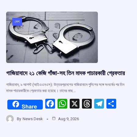
b
s
a
gr
e
o
A
d
a
o
p
s
m
দেশ
k
p
গাজিয়াবাদে ২১ কেজি গাঁজা-সহ তিন মাদক পাচারকারী গ্রেফতার
গাজিয়াবাদ, ৯ আগস্ট (আইএএনএস): উত্তরপ্রদেশের গাজিয়াবাদে পুলিশের সঙ্গে সংঘর্ষের পর তিন
মাদক পাচারকারীকে গ্রেফতার করা হয়েছে। তাদের কাছ…
F
W
X
T
T
S
Share
a
h
hr
el
h
By
News Desk
Aug 9, 2026
ce
at
e
e
ar
b
s
a
gr
e