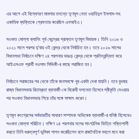
এর আগে এই বিস্ফোরণ মামলার তদন্তে তৃণমূল নেতা ওয়াহিদুল ইসলাম-সহ
একাধিক ব্যক্তিকে গ্রেফতার করেছিল এনআইএ।
সওকত মোল্লা ক্যানিং পূর্ব কেন্দ্রের প্রাক্তন তৃণমূল বিধায়ক। তিনি ২০১৬ ও
২০২১ সালে পরপর দু’বার ওই কেন্দ্র থেকে নির্বাচিত হন। তবে ২০২৬ সালের
বিধানসভা নির্বাচনে দক্ষিণ ২৪ পরগনার ভাঙড় কেন্দ্র থেকে প্রতিদ্বন্দ্বিতা করে
আইএসএফ প্রার্থী নওসাদ সিদ্দিকী-র কাছে পরাজিত হন।
নির্বাচনে পরাজয়ের পর থেকে তাঁকে জনসমক্ষে খুব একটা দেখা যায়নি। তবে বুধবার
রাজ্য বিধানসভায় রিতাব্রতা ব্যানার্জী-কে বিরোধী দলনেতা হিসেবে স্বীকৃতি দেওয়ার
পর সওকত বিধানসভায় গিয়ে তাঁর সঙ্গে সাক্ষাৎ করেন।
তৃণমূল কংগ্রেসের সর্বভারতীয় সাধারণ সম্পাদক অভিষেক ব্যানার্জী-র ঘনিষ্ঠ হিসেবেও
সওকত মোল্লা পরিচিত। দক্ষিণ ২৪ পরগনায় দলের সাংগঠনিক ভিত্তি শক্তিশালী
করতে তিনি গুরুত্বপূর্ণ ভূমিকা পালন করেছিলেন বলে রাজনৈতিক মহলে মনে করা