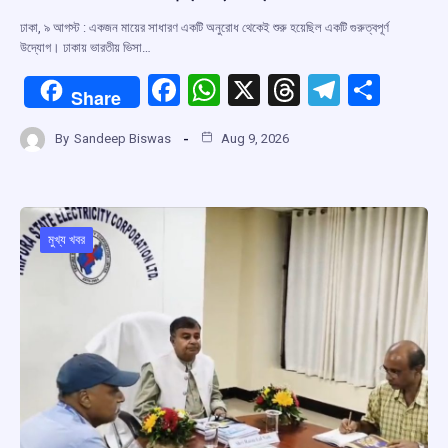
ঢাকা, ৯ আগস্ট : একজন মায়ের সাধারণ একটি অনুরোধ থেকেই শুরু হয়েছিল একটি গুরুত্বপূর্ণ
উদ্যোগ। ঢাকায় ভারতীয় ভিসা…
F
W
X
T
T
S
Share
a
h
hr
el
h
By
Sandeep Biswas
Aug 9, 2026
ce
at
e
e
ar
b
s
a
gr
e
o
A
d
a
o
p
s
m
মুখ্য খবর
k
p