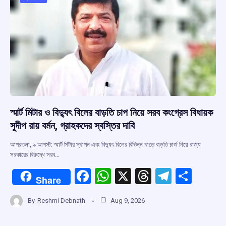
o
p
s
m
k
p
স্মার্ট মিটার ও বিদ্যুৎ বিলের বাড়তি চাপ নিয়ে সরব কংগ্রেস বিধায়ক
সুদীপ রায় বর্মন, গ্রাহকদের স্বস্তির দাবি
আগরতলা, ৯ আগস্ট: স্মার্ট মিটার স্থাপন এবং বিদ্যুৎ বিলের বিভিন্ন খাতে বাড়তি চার্জ নিয়ে রাজ্য
সরকারের বিরুদ্ধে সরব…
F
W
X
T
T
S
Share
a
h
hr
el
h
By
Reshmi Debnath
Aug 9, 2026
ce
at
e
e
ar
b
s
a
gr
e