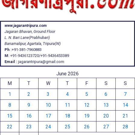
www.jagarantripura.com
Jagaran Bhavan, Ground Floor
L. N. Bari Lane(Prabhubari)
Banamalipur, Agartala, Tripura(W)
Ph :
+91-381-7960883
M:
+91-9436123720/+91-9436453389
Email :
jagarantripura@gmail.com
June 2026
M
T
W
T
F
S
S
1
2
3
4
5
6
7
8
9
10
11
12
13
14
15
16
17
18
19
20
21
22
23
24
25
26
27
28