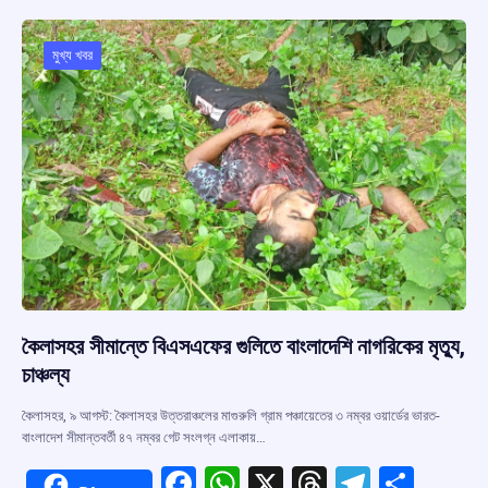
o
A
d
a
o
p
s
m
মুখ্য খবর
k
p
কৈলাসহর সীমান্তে বিএসএফের গুলিতে বাংলাদেশি নাগরিকের মৃত্যু,
চাঞ্চল্য
কৈলাসহর, ৯ আগস্ট: কৈলাসহর উত্তরাঞ্চলের মাগুরুলি গ্রাম পঞ্চায়েতের ৩ নম্বর ওয়ার্ডের ভারত-
বাংলাদেশ সীমান্তবর্তী ৪৭ নম্বর গেট সংলগ্ন এলাকায়…
F
W
X
T
T
S