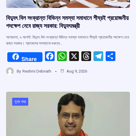
বিদ্যুৎ বিল সংক্রান্ত বিভিন্ন সমস্যা সমাধানে শীঘ্রই প্রয়োজনীয়
পদক্ষেপ নেবে রাজ্য সরকার: বিদ্যুৎমন্ত্রী
আগরতলা, ৯ আগস্ট: বিদ্যুৎ বিল সংক্রান্ত বিভিন্ন সমস্যা সমাধানে শীঘ্রই প্রয়োজনীয় পদক্ষেপ নেবে
রাজ্য সরকার। গ্রাহকদের সমস্যাকে গুরুত্ব…
F
W
X
T
T
S
Share
a
h
hr
el
h
By
Reshmi Debnath
Aug 9, 2026
ce
at
e
e
ar
b
s
a
gr
e
o
A
d
a
o
p
s
m
মুখ্য খবর
k
p