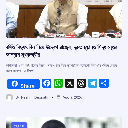
বর্ধিত বিদ্যুৎ বিল নিয়ে উদ্বেগ রাজ্যে, দ্রুত চূড়ান্ত সিদ্ধান্তের
আশ্বাস মুখ্যমন্ত্রীর
আগরতলা, ৯ আগস্ট: রাজ্যে বিদ্যুৎ শুল্ক ও বিল নিয়ে সাম্প্রতিক উদ্বেগের বিষয়গুলি খতিয়ে দেখছে
রাজ্য সরকার। এ বিষয়ে…
F
W
X
T
T
S
Share
a
h
hr
el
h
By
Reshmi Debnath
Aug 9, 2026
ce
at
e
e
ar
b
s
a
gr
e
o
A
d
a
মুখ্য খবর