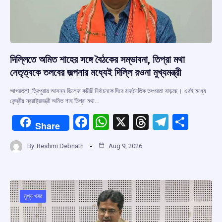
দিল্লিতে অমিত শাহের সঙ্গে বৈঠকের সম্ভাবনা, তিপ্রা মথা
নেতৃত্বকে তলবের জল্পনার মধ্যেই দিল্লি রওনা মুখ্যমন্ত্রী
আগরতলা: ত্রিপুরায় আসন্ন ভিলেজ কমিটি নির্বাচনকে ঘিরে রাজনৈতিক তৎপরতা বাড়ছে। এরই মধ্যে
কেন্দ্রীয় স্বরাষ্ট্রমন্ত্রী অমিত শাহ তিপ্রা মথা…
F
W
X
T
T
S
Share
a
h
hr
el
h
By
Reshmi Debnath
Aug 9, 2026
ce
at
e
e
ar
b
s
a
gr
e
o
A
d
a
o
p
s
m
মুখ্য খবর
k
p