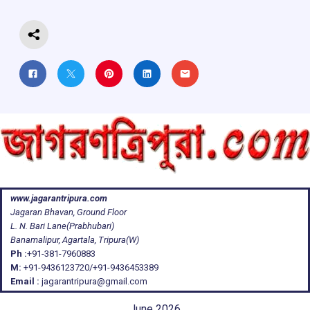
k
p
www.jagarantripura.com
Jagaran Bhavan, Ground Floor
L. N. Bari Lane(Prabhubari)
Banamalipur, Agartala, Tripura(W)
Ph :
+91-381-7960883
M:
+91-9436123720/+91-9436453389
Email :
jagarantripura@gmail.com
June 2026