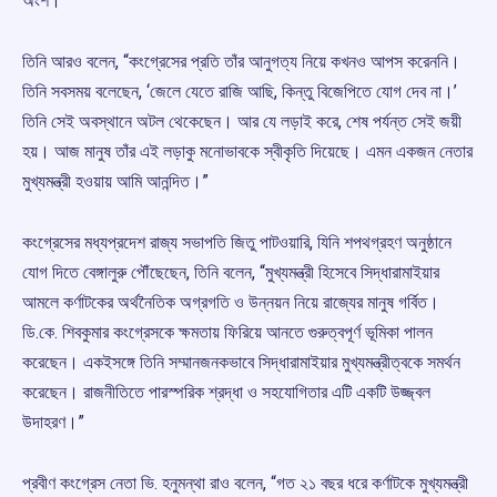
অংশ।”
তিনি আরও বলেন, “কংগ্রেসের প্রতি তাঁর আনুগত্য নিয়ে কখনও আপস করেননি।
তিনি সবসময় বলেছেন, ‘জেলে যেতে রাজি আছি, কিন্তু বিজেপিতে যোগ দেব না।’
তিনি সেই অবস্থানে অটল থেকেছেন। আর যে লড়াই করে, শেষ পর্যন্ত সেই জয়ী
হয়। আজ মানুষ তাঁর এই লড়াকু মনোভাবকে স্বীকৃতি দিয়েছে। এমন একজন নেতার
মুখ্যমন্ত্রী হওয়ায় আমি আনন্দিত।”
কংগ্রেসের মধ্যপ্রদেশ রাজ্য সভাপতি জিতু পাটওয়ারি, যিনি শপথগ্রহণ অনুষ্ঠানে
যোগ দিতে বেঙ্গালুরু পৌঁছেছেন, তিনি বলেন, “মুখ্যমন্ত্রী হিসেবে সিদ্ধারামাইয়ার
আমলে কর্ণাটকের অর্থনৈতিক অগ্রগতি ও উন্নয়ন নিয়ে রাজ্যের মানুষ গর্বিত।
ডি.কে. শিবকুমার কংগ্রেসকে ক্ষমতায় ফিরিয়ে আনতে গুরুত্বপূর্ণ ভূমিকা পালন
করেছেন। একইসঙ্গে তিনি সম্মানজনকভাবে সিদ্ধারামাইয়ার মুখ্যমন্ত্রীত্বকে সমর্থন
করেছেন। রাজনীতিতে পারস্পরিক শ্রদ্ধা ও সহযোগিতার এটি একটি উজ্জ্বল
উদাহরণ।”
প্রবীণ কংগ্রেস নেতা ভি. হনুমন্থা রাও বলেন, “গত ২১ বছর ধরে কর্ণাটকে মুখ্যমন্ত্রী