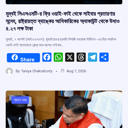
মুম্বই সিএসএমটি-র ফ্রি ওয়াই-ফাই থেকে সাইবার প্রতারণার
সন্দেহ, রাষ্ট্রায়ত্ত ব্যাঙ্কের আধিকারিকের অ্যাকাউন্ট থেকে উধাও
৪.২৭ লক্ষ টাকা
মুম্বই, ৭ আগস্ট (আইএএনএস): মুম্বইয়ের ছত্রপতি শিবাজি মহারাজ টার্মিনাস -এর ফ্রি পাবলিক
ওয়াই-ফাই ব্যবহারকে কেন্দ্র করে বড়সড় সাইবার…
F
W
X
T
T
S
Share
a
h
hr
el
h
By
Taniya Chakraborty
Aug 7, 2026
ce
at
e
e
ar
b
s
a
gr
e
o
A
d
a
o
p
s
m
প্রধান খবর
k
p