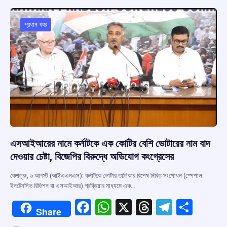
o
A
d
a
o
p
s
m
প্রধান খবর
k
p
এসআইআরের নামে কর্নাটকে এক কোটির বেশি ভোটারের নাম বাদ
দেওয়ার চেষ্টা, বিজেপির বিরুদ্ধে অভিযোগ কংগ্রেসের
বেঙ্গালুরু, ৬ আগস্ট (আইএএনএস): কর্নাটকে ভোটার তালিকার বিশেষ নিবিড় সংশোধন (স্পেশাল
ইনটেনসিভ রিভিশন বা এসআইআর) প্রক্রিয়ার মাধ্যমে এক…
F
W
X
T
T
S
Share
a
h
hr
el
h