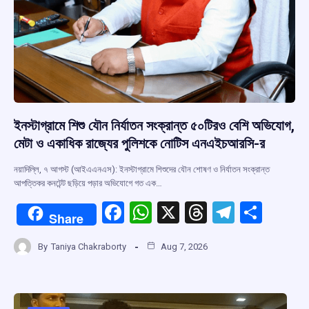
ইনস্টাগ্রামে শিশু যৌন নির্যাতন সংক্রান্ত ৫০টিরও বেশি অভিযোগ,
মেটা ও একাধিক রাজ্যের পুলিশকে নোটিস এনএইচআরসি-র
নয়াদিল্লি, ৭ আগস্ট (আইএএনএস): ইনস্টাগ্রামে শিশুদের যৌন শোষণ ও নির্যাতন সংক্রান্ত
আপত্তিকর কনটেন্ট ছড়িয়ে পড়ার অভিযোগে গত এক…
F
W
X
T
T
S
Share
a
h
hr
el
h
By
Taniya Chakraborty
Aug 7, 2026
ce
at
e
e
ar
b
s
a
gr
e
o
A
d
a