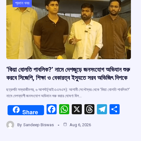
o
p
s
m
প্রধান খবর
k
p
‘কিয়া বোলতি পাবলিক?’ নামে দেশজুড়ে জনসংযোগ অভিযান শুরু
করবে সিজেপি, শিক্ষা ও বেকারত্ব ইস্যুতে সরব অভিজিৎ দিপকে
ছত্রপতি সম্ভাজীনগর, ৬ আগস্ট(আইএএনএস): আগামী সেপ্টেম্বর থেকে ‘কিয়া বোলতি পাবলিক?’
নামে দেশব্যাপী জনসংযোগ অভিযান শুরু করার ঘোষণা দিল…
F
W
X
T
T
S
Share
a
h
hr
el
h
By
Sandeep Biswas
Aug 6, 2026
ce
at
e
e
ar
b
s
a
gr
e