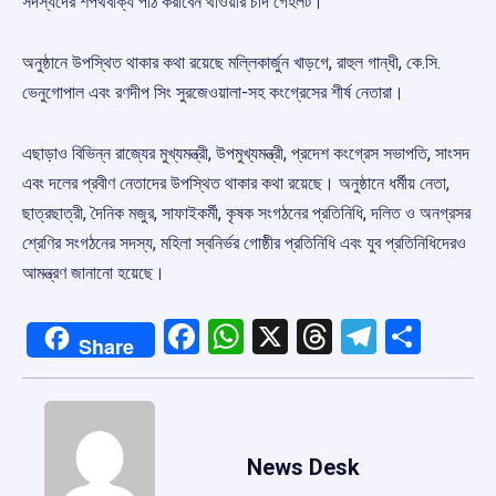
সদস্যদের শপথবাক্য পাঠ করাবেন থাওয়ার চাঁদ গেহলট।
অনুষ্ঠানে উপস্থিত থাকার কথা রয়েছে মল্লিকার্জুন খাড়গে, রাহুল গান্ধী, কে.সি.
ভেনুগোপাল এবং রণদীপ সিং সুরজেওয়ালা-সহ কংগ্রেসের শীর্ষ নেতারা।
এছাড়াও বিভিন্ন রাজ্যের মুখ্যমন্ত্রী, উপমুখ্যমন্ত্রী, প্রদেশ কংগ্রেস সভাপতি, সাংসদ
এবং দলের প্রবীণ নেতাদের উপস্থিত থাকার কথা রয়েছে। অনুষ্ঠানে ধর্মীয় নেতা,
ছাত্রছাত্রী, দৈনিক মজুর, সাফাইকর্মী, কৃষক সংগঠনের প্রতিনিধি, দলিত ও অনগ্রসর
শ্রেণির সংগঠনের সদস্য, মহিলা স্বনির্ভর গোষ্ঠীর প্রতিনিধি এবং যুব প্রতিনিধিদেরও
আমন্ত্রণ জানানো হয়েছে।
Facebook
WhatsApp
X
Threads
Telegr
Shar
Share
News Desk