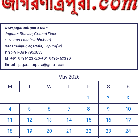
www.jagarantripura.com
Jagaran Bhavan, Ground Floor
L. N. Bari Lane(Prabhubari)
Banamalipur, Agartala, Tripura(W)
Ph :
+91-381-7960883
M:
+91-9436123720/+91-9436453389
Email :
jagarantripura@gmail.com
May 2026
M
T
W
T
F
S
S
1
2
3
4
5
6
7
8
9
10
11
12
13
14
15
16
17
18
19
20
21
22
23
24