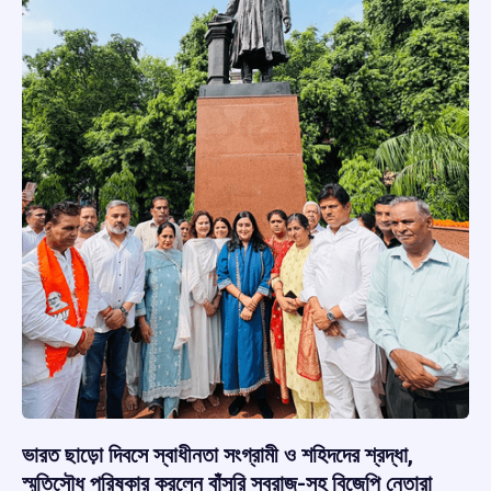
ভারত ছাড়ো দিবসে স্বাধীনতা সংগ্রামী ও শহিদদের শ্রদ্ধা,
স্মৃতিসৌধ পরিষ্কার করলেন বাঁসুরি স্বরাজ-সহ বিজেপি নেতারা