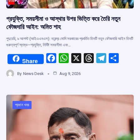
প্রযুক্তি, সময়সীমা ও আস্থার উপর ভিত্তি করে তৈরি নতুন
ফৌজদারি আইন: অমিত শাহ
পুদুচেরি, ৯ আগস্ট (আইএএনএস): নরেন্দ্র মোদি সরকারের প্রবর্তিত তিনটি নতুন ফৌজদারি আইন তিনটি
গুরুত্বপূর্ণ স্তম্ভ—প্রযুক্তি, নির্দিষ্ট সময়সীমা এবং…
F
W
X
T
T
S
Share
a
h
hr
el
h
By
News Desk
Aug 9, 2026
ce
at
e
e
ar
b
s
a
gr
e
o
A
d
a
o
p
s
m
প্রধান খবর
k
p