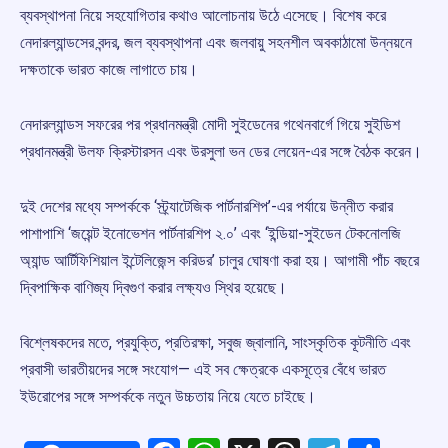
ব্যবস্থাপনা নিয়ে সহযোগিতার কথাও আলোচনায় উঠে এসেছে। বিশেষ করে
নেদারল্যান্ডসের বন্দর, জল ব্যবস্থাপনা এবং জলবায়ু সহনশীল অবকাঠামো উন্নয়নে
দক্ষতাকে ভারত কাজে লাগাতে চায়।
নেদারল্যান্ডস সফরের পর প্রধানমন্ত্রী মোদী সুইডেনের গথেনবার্গে গিয়ে সুইডিশ
প্রধানমন্ত্রী উলফ ক্রিস্টারসন এবং উরসুলা ভন ডের লেয়েন-এর সঙ্গে বৈঠক করেন।
দুই দেশের মধ্যে সম্পর্ককে ‘স্ট্র্যাটেজিক পার্টনারশিপ’-এর পর্যায়ে উন্নীত করার
পাশাপাশি ‘জয়েন্ট ইনোভেশন পার্টনারশিপ ২.০’ এবং ‘ইন্ডিয়া-সুইডেন টেকনোলজি
অ্যান্ড আর্টিফিশিয়াল ইন্টেলিজেন্স করিডর’ চালুর ঘোষণা করা হয়। আগামী পাঁচ বছরে
দ্বিপাক্ষিক বাণিজ্য দ্বিগুণ করার লক্ষ্যও স্থির হয়েছে।
বিশ্লেষকদের মতে, প্রযুক্তি, প্রতিরক্ষা, সবুজ জ্বালানি, সাংস্কৃতিক কূটনীতি এবং
প্রবাসী ভারতীয়দের সঙ্গে সংযোগ— এই সব ক্ষেত্রকে একসূত্রে বেঁধে ভারত
ইউরোপের সঙ্গে সম্পর্ককে নতুন উচ্চতায় নিয়ে যেতে চাইছে।