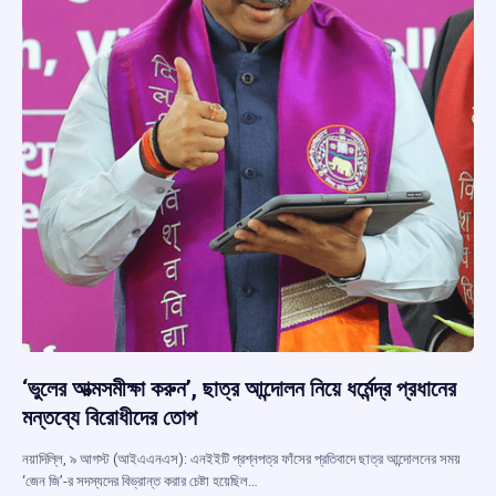
‘ভুলের আত্মসমীক্ষা করুন’, ছাত্র আন্দোলন নিয়ে ধর্মেন্দ্র প্রধানের
মন্তব্যে বিরোধীদের তোপ
নয়াদিল্লি, ৯ আগস্ট (আইএএনএস): এনইইটি প্রশ্নপত্র ফাঁসের প্রতিবাদে ছাত্র আন্দোলনের সময়
‘জেন জি’-র সদস্যদের বিভ্রান্ত করার চেষ্টা হয়েছিল…