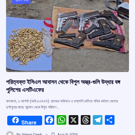
o
p
s
m
k
p
পরিত্যক্ত ইসিএল আবাসন থেকে বিপুল অস্ত্র-গুলি উদ্ধার বঙ্গ
পুলিশের এসটিএফের
কলকাতা, ৯ আগস্ট (আইএএনএস): রাতভর অভিযান ও তল্লাশি চালিয়ে পশ্চিম বর্ধমান জেলার
দুর্গাপুরের কাছে আন্দাল থেকে বিপুল পরিমাণ…
F
W
X
T
T
S
Share
a
h
hr
el
h
By
News Desk
Aug 9, 2026