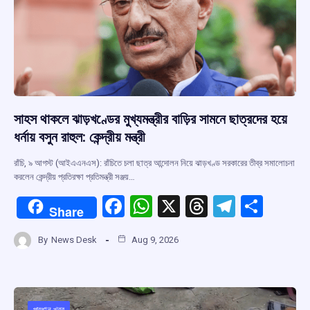
সাহস থাকলে ঝাড়খণ্ডের মুখ্যমন্ত্রীর বাড়ির সামনে ছাত্রদের হয়ে
ধর্নায় বসুন রাহুল: কেন্দ্রীয় মন্ত্রী
রাঁচি, ৯ আগস্ট (আইএএনএস): রাঁচিতে চলা ছাত্র আন্দোলন নিয়ে ঝাড়খণ্ড সরকারের তীব্র সমালোচনা
করলেন কেন্দ্রীয় প্রতিরক্ষা প্রতিমন্ত্রী সঞ্জয়…
F
W
X
T
T
S
Share
a
h
hr
el
h
By
News Desk
Aug 9, 2026
ce
at
e
e
ar
b
s
a
gr
e
o
A
d
a
প্রধান খবর