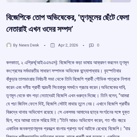
বিজেপিকে তোপ অভিষেকের, ‘তৃণমূলের ছেঁটে ফেলা
নেতারাই এখন ওদের সম্পদ’
By
News Desk
Apr 2, 2026
0
কলকাতা, ২ এপ্রিল(আইএএনএস): বিজেপিকে কড়া ভাষায় আক্রমণ করলেন তৃণমূল
কংগ্রেসের সর্বভারতীয় সাধারণ সম্পাদক অভিষেক বন্দ্যোপাধ্যায়। বৃহস্পতিবার
বাঁকুড়ার তালডাংরায় নির্বাচনী সভা থেকে তিনি বিজেপি প্রার্থী শৌভিক পাত্রকে নিশানা
করেন এবং দলীয় প্রার্থী ফাল্গুনী সিংহবাবুর সমর্থনে প্রচার করেন।অভিষেকের দাবি,
তৃণমূল থেকে বাদ পড়া নেতাদেরই বিজেপি এখন গুরুত্ব দিচ্ছে। তিনি বলেন, “আমরা
যে পচা জিনিস ফেলে দিই, বিজেপি সেটাই মাথায় তুলে নেয়। এখানে বিজেপি প্রার্থীর
বিরুদ্ধে থানায় অভিযোগ রয়েছে। সে একসময় আমাদের ছাত্র সংগঠনের সঙ্গে যুক্ত
ছিল, পরে আমরা তাকে সরিয়ে দিই।”তিনি আরও অভিযোগ করেন, গত পাঁচ বছরে
একাধিক জনকল্যাণমূলক প্রকল্পে বাংলার প্রাপ্য অর্থ আটকে রেখেছে বিজেপি। “যার
বিরুদ্ধে শ্লীলতাহানির অভিযোগ রয়েছে, তাকে প্রার্থী করা হয়েছে। একদিকে