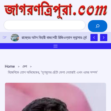
Skip
to
content
Search
রাজ্যের অটল বিহারী বাজপেয়ী রিজিওন্যাল ক্যান্সার সেন্টারে উত্তর-পূর্ব
Home
দেশ
বিজেপিকে তোপ অভিষেকের, ‘তৃণমূলের ছেঁটে ফেলা নেতারাই এখন ওদের সম্পদ’