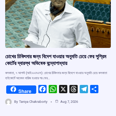
চোখের চিকিৎসার জন্য বিদেশ যাওয়ার অনুমতি চেয়ে ফের সুপ্রিম
কোর্টের দ্বারস্থ অভিষেক বন্দ্যোপাধ্যায়
কলকাতা, ৭ আগস্ট (আইএএনএস): চোখের চিকিৎসার জন্য বিদেশে যাওয়ার অনুমতি চেয়ে কলকাতা
হাইকোর্টে আবেদন খারিজ হওয়ার পর ফের…
F
W
X
T
T
S
Share
a
h
hr
el
h
By
Taniya Chakraborty
Aug 7, 2026
ce
at
e
e
ar
b
s
a
gr
e