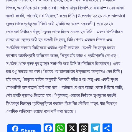
শিক্ষক, অন্যদিকে চোর-জোচ্চোররা। ভালো মানুষ বিজেপিতে যায় না—যাদের আমরা
বয়কট করেছি, তাদেরই ওরা নিয়েছে,” বলেন তিনি।উল্লেখ্য, ২০২১ সালে তালডাংরা
কেন্দ্র থেকে তৃণমূলের টিকিটে জয়ী হয়েছিলেন অরূপ চক্রবর্তী। পরে ২০২৪
লোকসভা নির্বাচনে বাঁকুড়া কেন্দ্র থেকে জিতে সাংসদ হন তিনি। এরপর উপনির্বাচনে
তালডাংরা কেন্দ্রে জয়ী হন ফাল্গুনী সিংহবাবু, যিনি পেশায় একজন শিক্ষক এবং
সংগঠনিক দক্ষতার ভিত্তিতে এবারও প্রার্থী হয়েছেন।ফাল্গুনী সিংহবাবুর জয়ের
ব্যাপারে আত্মবিশ্বাসী অভিষেক বলেন, “মানুষ তাঁর কাজ ও প্রতিশ্রুতি দেখেছে।
সংগঠক থেকে ব্লক যুব তৃণমূল সভাপতি হয়ে তিনি উপনির্বাচনে জিতেছেন। এবার
জয় শুধু সময়ের অপেক্ষা।”জয়ের পর তালডাংরার উন্নয়নের আশ্বাসও দেন তিনি।
তাঁর কথায়, “মানুষের চাহিদা অনুযায়ী শিলাবতী নদীর উপর সেতু এবং একটি সুপার
স্পেশালিটি হাসপাতাল তৈরি করা হবে। বর্তমানে যেখানে আমরা ভোটে পিছিয়ে আছি,
সেই চারটি ব্লকেও জিততে হবে।”প্রসঙ্গত, এবারের নির্বাচনে তৃণমূলের ফাল্গুনী
সিংহবাবুর বিরুদ্ধে প্রতিদ্বন্দ্বিতা করছেন বিজেপির শৌভিক পাত্র, যার বিরুদ্ধে
একাধিক অভিযোগ রয়েছে বলে দাবি করা হয়েছে।
Facebook
WhatsApp
X
Threads
Telegr
Shar
Share