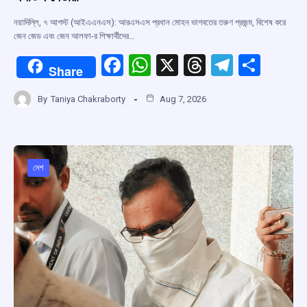
নয়াদিল্লি, ৭ আগস্ট (আইএএনএস): আরএসএস প্রধান মোহন ভাগবতের তরুণ প্রজন্ম, বিশেষ করে
জেন জেড এবং জেন আলফা-র শিক্ষার্থীদের…
F
W
X
T
T
S
Share
a
h
hr
el
h
By
Taniya Chakraborty
Aug 7, 2026
ce
at
e
e
ar
b
s
a
gr
e
o
A
d
a
o
p
s
m
দেশ
k
p