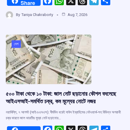
F
W
X
T
T
S
Share
a
h
hr
el
h
By
Taniya Chakraborty
Aug 7, 2026
ce
at
e
e
ar
b
s
a
gr
e
o
A
d
a
o
p
s
m
দেশ
k
p
৫০০ টাকা থেকে ১০ টাকা: জাল নোট ছড়ানোর কৌশল বদলেছে
আইএসআই-সমর্থিত চক্র, কম মূল্যের নোটে নজর
নয়াদিল্লি, ৭ আগস্ট (আইএএনএস): দীর্ঘদিন ধরেই দাউদ ইব্রাহিমের নেটওয়ার্ক-সহ বিভিন্ন অপরাধী
চক্র ভারতে জাল ভারতীয় মুদ্রা নোট ছড়ানোর…