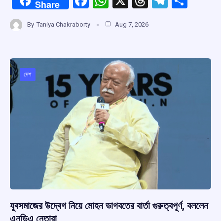
F
W
X
T
T
S
Share
a
h
hr
el
h
By
Taniya Chakraborty
Aug 7, 2026
ce
at
e
e
ar
b
s
a
gr
e
o
A
d
a
o
p
s
m
দেশ
k
p
যুবসমাজের উদ্বেগ নিয়ে মোহন ভাগবতের বার্তা গুরুত্বপূর্ণ, বললেন
এনডিএ নেতারা