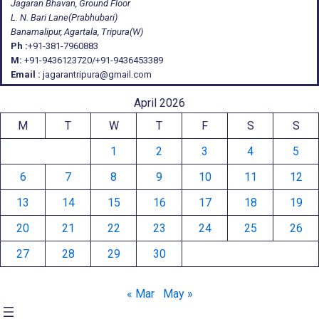
Jagaran Bhavan, Ground Floor
L. N. Bari Lane(Prabhubari)
Banamalipur, Agartala, Tripura(W)
Ph :
+91-381-7960883
M:
+91-9436123720/+91-9436453389
Email :
jagarantripura@gmail.com
April 2026
M
T
W
T
F
S
S
1
2
3
4
5
6
7
8
9
10
11
12
13
14
15
16
17
18
19
20
21
22
23
24
25
26
27
28
29
30
« Mar
May »