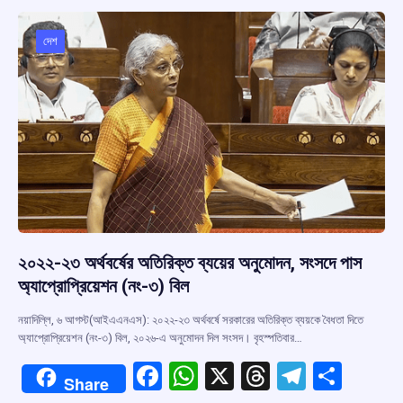
o
A
d
a
o
p
s
m
দেশ
k
p
২০২২-২৩ অর্থবর্ষের অতিরিক্ত ব্যয়ের অনুমোদন, সংসদে পাস
অ্যাপ্রোপ্রিয়েশন (নং-৩) বিল
নয়াদিল্লি, ৬ আগস্ট(আইএএনএস): ২০২২-২৩ অর্থবর্ষে সরকারের অতিরিক্ত ব্যয়কে বৈধতা দিতে
অ্যাপ্রোপ্রিয়েশন (নং-৩) বিল, ২০২৬-এ অনুমোদন দিল সংসদ। বৃহস্পতিবার…
F
W
X
T
T
S
Share