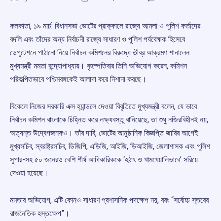
কলকাতা, ১৯ মার্চ: বিধানসভা ভোটের প্রাক্কালে রাজ্যে আমলা ও পুলিশ কর্তাদের
বদলি এবং তাঁদের অন্য নির্বাচনী রাজ্যে সাধারণ ও পুলিশ পর্যবেক্ষক হিসেবে
ডেপুটেশনে পাঠানো নিয়ে নির্বাচন কমিশনের বিরুদ্ধে তীব্র আক্রমণ শানালেন
মুখ্যমন্ত্রী মমতা বন্দ্যোপাধ্যায়। বৃহস্পতিবার তিনি অভিযোগ করেন, কমিশন
পরিকল্পিতভাবে পশ্চিমবঙ্গকেই আলাদা করে নিশানা করছে।
বিকেলে নিজের সরকারি এক্স হ্যান্ডলে দেওয়া বিবৃতিতে মুখ্যমন্ত্রী বলেন, যে ভাবে
নির্বাচন কমিশন বাংলাকে চিহ্নিত করে লক্ষ্যবস্তু বানিয়েছে, তা শুধু নজিরবিহীনই নয়,
অত্যন্ত উদ্বেগজনকও। তাঁর দাবি, ভোটের আনুষ্ঠানিক বিজ্ঞপ্তি জারির আগেই
মুখ্যসচিব, স্বরাষ্ট্রসচিব, ডিজিপি, এডিজি, আইজি, ডিআইজি, জেলাশাসক এবং পুলিশ
সুপার-সহ ৫০ জনেরও বেশি শীর্ষ আধিকারিককে ‘হঠাৎ ও খামখেয়ালিভাবে’ সরিয়ে
দেওয়া হয়েছে।
মমতার অভিযোগ, এটি কোনও সাধারণ প্রশাসনিক পদক্ষেপ নয়, বরং “সর্বোচ্চ স্তরের
রাজনৈতিক হস্তক্ষেপ”।