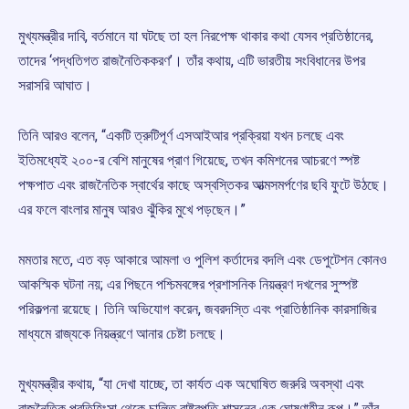
মুখ্যমন্ত্রীর দাবি, বর্তমানে যা ঘটছে তা হল নিরপেক্ষ থাকার কথা যেসব প্রতিষ্ঠানের,
তাদের ‘পদ্ধতিগত রাজনৈতিককরণ’। তাঁর কথায়, এটি ভারতীয় সংবিধানের উপর
সরাসরি আঘাত।
তিনি আরও বলেন, “একটি ত্রুটিপূর্ণ এসআইআর প্রক্রিয়া যখন চলছে এবং
ইতিমধ্যেই ২০০-র বেশি মানুষের প্রাণ গিয়েছে, তখন কমিশনের আচরণে স্পষ্ট
পক্ষপাত এবং রাজনৈতিক স্বার্থের কাছে অস্বস্তিকর আত্মসমর্পণের ছবি ফুটে উঠছে।
এর ফলে বাংলার মানুষ আরও ঝুঁকির মুখে পড়ছেন।”
মমতার মতে, এত বড় আকারে আমলা ও পুলিশ কর্তাদের বদলি এবং ডেপুটেশন কোনও
আকস্মিক ঘটনা নয়; এর পিছনে পশ্চিমবঙ্গের প্রশাসনিক নিয়ন্ত্রণ দখলের সুস্পষ্ট
পরিকল্পনা রয়েছে। তিনি অভিযোগ করেন, জবরদস্তি এবং প্রাতিষ্ঠানিক কারসাজির
মাধ্যমে রাজ্যকে নিয়ন্ত্রণে আনার চেষ্টা চলছে।
মুখ্যমন্ত্রীর কথায়, “যা দেখা যাচ্ছে, তা কার্যত এক অঘোষিত জরুরি অবস্থা এবং
রাজনৈতিক প্রতিহিংসা থেকে চালিত রাষ্ট্রপতি শাসনের এক ঘোষণাহীন রূপ।” তাঁর