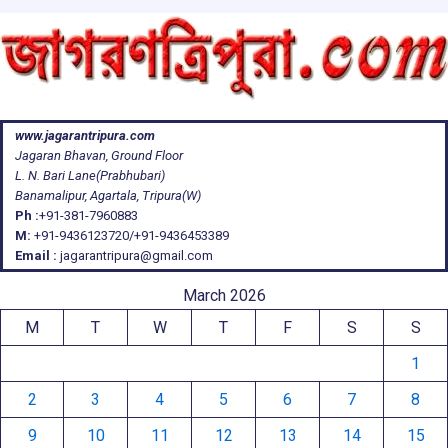
www.jagarantripura.com
Jagaran Bhavan, Ground Floor
L. N. Bari Lane(Prabhubari)
Banamalipur, Agartala, Tripura(W)
Ph :
+91-381-7960883
M:
+91-9436123720/+91-9436453389
Email :
jagarantripura@gmail.com
March 2026
M
T
W
T
F
S
S
1
2
3
4
5
6
7
8
9
10
11
12
13
14
15