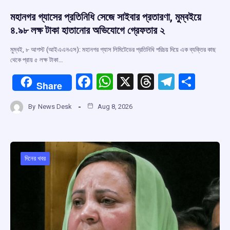
মহানগর গ্যাসের প্রতিনিধি সেজে সাইবার প্রতারণা, মুম্বইয়ে
৪.৯৮ লক্ষ টাকা হাতানোর অভিযোগে গ্রেফতার ২
মুম্বই, ৮ আগস্ট (আইএএনএস): মহানগর গ্যাস লিমিটেডের প্রতিনিধি পরিচয় দিয়ে এক ব্যক্তির কাছ
থেকে প্রায় ৫ লক্ষ টাকা…
F
W
X
T
T
S
Share
a
h
hr
el
h
By
News Desk
Aug 8, 2026
ce
at
e
e
ar
b
s
a
gr
e
o
A
d
a
o
p
s
m
দিনের খবর
k
p