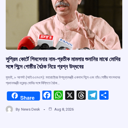
সুপ্রিম কোর্টে শিবসেনার নাম-প্রতীক মামলার শুনানির মাঝে মোদির
সঙ্গে শিন্দে গোষ্ঠীর বৈঠক নিয়ে প্রশ্ন উদ্ধবের
মুম্বই, ৮ আগস্ট (আইএএনএস): মহারাষ্ট্রের উপমুখ্যমন্ত্রী একনাথ শিন্দে এবং তাঁর গোষ্ঠীর সাংসদদের
প্রধানমন্ত্রী নরেন্দ্র মোদির সঙ্গে দিল্লিতে বৈঠক…
F
W
X
T
T
S
Share
a
h
hr
el
h
By
News Desk
Aug 8, 2026
ce
at
e
e
ar
b
s
a
gr
e