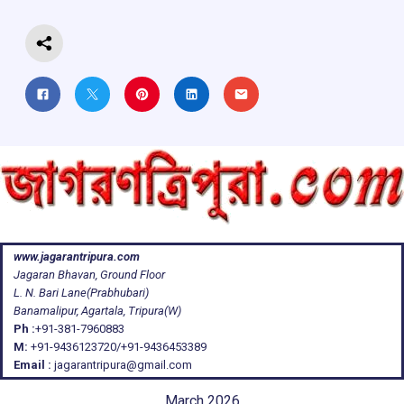
k
p
www.jagarantripura.com
Jagaran Bhavan, Ground Floor
L. N. Bari Lane(Prabhubari)
Banamalipur, Agartala, Tripura(W)
Ph :
+91-381-7960883
M:
+91-9436123720/+91-9436453389
Email :
jagarantripura@gmail.com
March 2026