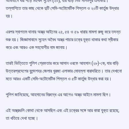
অভিযানে ধরা পড়ে মহম্মদ সুহেল (২০), যার বাড়ি নিউ সীলমপুর এলাকায়।
তল্লাশিতে তার কাছ থেকে দুটি সেমি-অটোমেটিক পিস্তল ও ২০টি কার্তুজ উদ্ধার
হয়।
এরপর স্বাগতম থানায় অস্ত্র আইনের ২৫, ৫৪ ও ৫৯ ধারায় মামলা রুজু করে তদন্ত
শুরু হয়। জিজ্ঞাসাবাদে সুহেল অবৈধ অস্ত্র পাচার চক্রে যুক্ত থাকার কথা স্বীকার
করে এবং আরও এক সহযোগীর নাম জানায়।
তারই ভিত্তিতে পুলিশ গ্রেফতার করে আসান ওরফে আহসান (২৮)-কে, যার বাড়ি
উত্তরপ্রদেশের বুলন্দশহর জেলার খুরজা এলাকার মোহল্লা বারাদরিতে। তার দেখানো
মতে আরও একটি সেমি-অটোমেটিক পিস্তল ও ৫টি কার্তুজ উদ্ধার করা হয়।
পুলিশ জানিয়েছে, আহসানের বিরুদ্ধে এর আগেও অস্ত্র আইনে মামলা ছিল।
এই অস্ত্রগুলি কোথা থেকে আসছিল এবং এই চক্রের সঙ্গে আর কারা যুক্ত রয়েছে,
তা খতিয়ে দেখা হচ্ছে।