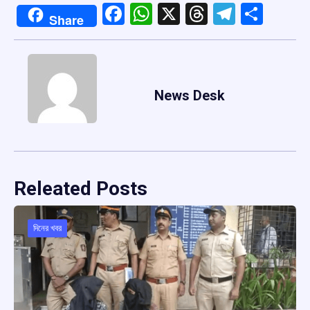
Facebook
WhatsApp
X
Threads
Telegr
Shar
Share
News Desk
Releated Posts
দিনের খবর