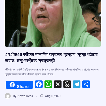
এনএইচএম কর্মীদের সাম্মানিক বাড়ানোর প্রস্তাব কেন্দ্রে পাঠানো
হয়েছে: জম্মু-কাশ্মীরের স্বাস্থ্যমন্ত্রী
শ্রীনগর, ৮ আগস্ট (আইএএনএস): ন্যাশনাল হেলথ মিশন-এর কর্মীদের সাম্মানিক বাড়ানোর প্রস্তাব
কেন্দ্রীয় সরকারের কাছে পাঠানো হয়েছে বলে শনিবার…
F
W
X
T
T
S
Share
a
h
hr
el
h
By
News Desk
Aug 8, 2026
ce
at
e
e
ar