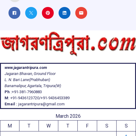
www.jagarantripura.com
Jagaran Bhavan, Ground Floor
L. N. Bari Lane(Prabhubari)
Banamalipur, Agartala, Tripura(W)
Ph :
+91-381-7960883
M:
+91-9436123720/+91-9436453389
Email :
jagarantripura@gmail.com
March 2026
M
T
W
T
F
S
S