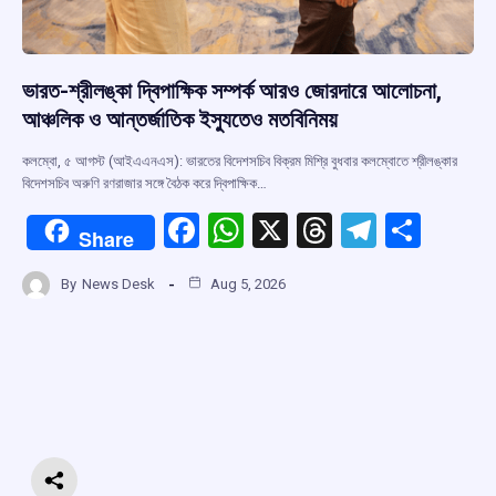
ভারত-শ্রীলঙ্কা দ্বিপাক্ষিক সম্পর্ক আরও জোরদারে আলোচনা,
আঞ্চলিক ও আন্তর্জাতিক ইস্যুতেও মতবিনিময়
কলম্বো, ৫ আগস্ট (আইএএনএস): ভারতের বিদেশসচিব বিক্রম মিশ্রি বুধবার কলম্বোতে শ্রীলঙ্কার
বিদেশসচিব অরুণি রণরাজার সঙ্গে বৈঠক করে দ্বিপাক্ষিক…
F
W
X
T
T
S
Share
a
h
hr
el
h
By
News Desk
Aug 5, 2026
ce
at
e
e
ar
b
s
a
gr
e
o
A
d
a
o
p
s
m
k
p