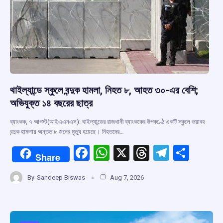
থাইল্যান্ডে স্কুলে বন্দুক হামলা, নিহত ৮, আহত ৩০-এর বেশি;
অভিযুক্ত ১৪ বছরের ছাত্র
ব্যাংকক, ৭ আগস্ট(আইএএনএস): থাইল্যান্ডের রাজধানী ব্যাংককের উপকণ্ঠে একটি স্কুলে ভয়াবহ
বন্দুক হামলায় অন্তত ৮ জনের মৃত্যু হয়েছে। নিহতদের…
F
W
X
T
T
S
Share
a
h
hr
el
h
By
Sandeep Biswas
Aug 7, 2026
ce
at
e
e
ar
b
s
a
gr
e
o
A
d
a