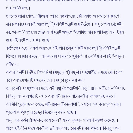
তারা জানিয়েছে।
তদন্তে জানা গেছে, শ্রীলঙ্কা ভারত মহাসাগরের কৌশলগত অবস্থানের কারণে
মাদক পাচারের একটি গুরুত্বপূর্ণ ট্রানজিট পয়েন্ট হয়ে উঠেছে। শুধু নেপাল থেকেই
নয়, আফগানিস্তানের গোল্ডেন ক্রিসেন্ট অঞ্চলে উৎপাদিত মাদক পাকিস্তান ও ইরান
হয়ে এই রুটে পাচার করা হচ্ছে।
কর্তৃপক্ষের মতে, দক্ষিণ ভারতকে এই পাচারচক্র একটি গুরুত্বপূর্ণ ট্রানজিট পয়েন্ট
হিসেবে ব্যবহার করছে। মাদকদ্রব্য সাধারণত থুথুকুডি বা কোডিয়াক্কারাই উপকূলে
পৌঁছায়।
এরপর একটি নির্দিষ্ট নেটওয়ার্ক মাঝসমুদ্রে শ্রীলঙ্কার সহযোগীদের সঙ্গে যোগাযোগ
করে এবং সেখানেই মাদকের চালান হস্তান্তর করা হয়।
তদন্তকারী সংস্থাগুলির মতে, এই ল্যান্ডিং পয়েন্টগুলি নতুন নয়। অতীতে আফিমসহ
বিভিন্ন মাদক এখানেই নামত এবং শ্রীলঙ্কার পাচারকারীরা তা সংগ্রহ করত।
এনসিবি সূত্রে জানা গেছে, শ্রীলঙ্কার ট্রিনকোমালি, গ্যালে এবং কলম্বো প্রধান
প্রবেশ ও প্রস্থান কেন্দ্র হিসেবে ব্যবহৃত হচ্ছে।
অন্য এক কর্মকর্তা জানান, বর্তমানে এই মাদক ব্যবসার পরিমাণ বহুগুণ বেড়েছে।
আগে দুই-তিন মাসে একটি বা দুটি মাদক পাচারের ঘটনা ধরা পড়ত। কিন্তু এখন