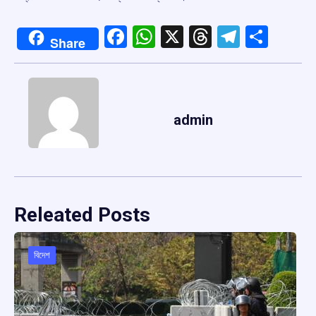
Facebook
WhatsApp
X
Threads
Telegr
Shar
Share
admin
Releated Posts
বিদেশ