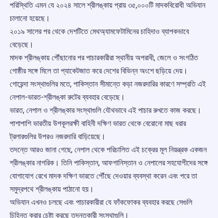
পরিস্থিতি এমন যে ২০২৪ সালে শ্রীলঙ্কায় প্রায় ৩৫,০০০টি মাদকবিরোধী অভিযান
চালানো হয়েছে।
২০১৯ সালের পর থেকে দেশটিতে মেথঅ্যামফেটামিনের চাহিদাও ব্যাপকভাবে
বেড়েছে।
মাদক শ্রীলঙ্কায় পৌঁছানোর পর পাচারকারীরা স্থানীয় অপরাধী, জেলে ও সংগঠিত
গোষ্ঠীর সঙ্গে মিলে তা প্যাকেটজাত করে দেশের বিভিন্ন অংশে ছড়িয়ে দেয়।
গোয়েন্দা সংস্থাগুলির মতে, পাকিস্তান সীমান্তে কড়া নজরদারির কারণে সম্প্রতি এই
নেপাল-ভারত-শ্রীলঙ্কা রুটের ব্যবহার বেড়েছে।
ভারত, নেপাল ও শ্রীলঙ্কার সংস্থাগুলি যৌথভাবে এই পাচার রুখতে কাজ করছে।
পাশাপাশি ভারতীয় উপকূলরক্ষী বাহিনী দক্ষিণ ভারত থেকে বেরোনো মাছ ধরার
ট্রলারগুলির উপরও নজরদারি বাড়িয়েছে।
তদন্তে আরও জানা গেছে, নেপাল থেকে পরিচালিত এই চক্রের মূল নিয়ন্ত্রক একজন
শ্রীলঙ্কার নাগরিক। তিনি পাকিস্তান, আফগানিস্তান ও নেপালের সহযোগীদের সঙ্গে
যোগাযোগ রেখে মাদক দক্ষিণ ভারতে পৌঁছে দেওয়ার ব্যবস্থা করেন এবং পরে তা
সমুদ্রপথে শ্রীলঙ্কায় পাঠানো হয়।
অভিযান এখনও চলছে এবং পাচারকারীরা যে ফাঁকফোকর ব্যবহার করছে সেগুলি
চিহ্নিত করার চেষ্টা করছে তদন্তকারী সংস্থাগুলি।