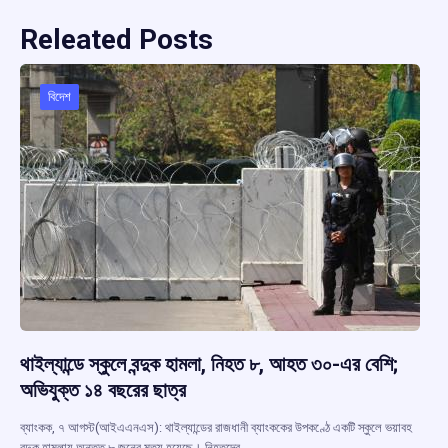
Releated Posts
বিদেশ
থাইল্যান্ডে স্কুলে বন্দুক হামলা, নিহত ৮, আহত ৩০-এর বেশি;
অভিযুক্ত ১৪ বছরের ছাত্র
ব্যাংকক, ৭ আগস্ট(আইএএনএস): থাইল্যান্ডের রাজধানী ব্যাংককের উপকণ্ঠে একটি স্কুলে ভয়াবহ
বন্দুক হামলায় অন্তত ৮ জনের মৃত্যু হয়েছে। নিহতদের…