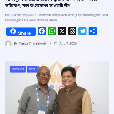
অভিযোগ, সরব বাংলাদেশের আওয়ামী লীগ
ঢাকা, ৭ আগস্ট (আইএএনএস): বাংলাদেশের গাজীপুর জেলার কাশিমপুর হাই সিকিউরিটি সেন্ট্রাল জেলে
রাজনৈতিক বন্দিদের সঙ্গে গুরুতর মানবাধিকার লঙ্ঘনের…
F
W
X
T
T
S
Share
a
h
hr
el
h
By
Taniya Chakraborty
Aug 7, 2026
ce
at
e
e
ar
b
s
a
gr
e
o
A
d
a
o
p
s
m
প্রধান খবর
বিদেশ
k
p