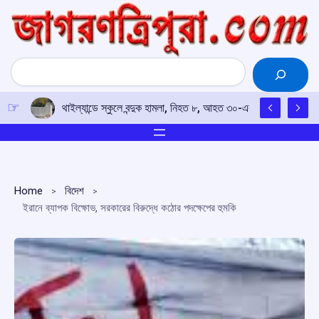
Skip
to
content
Search
থাইল্যান্ডে স্কুলে বন্দুক হামলা, নিহত ৮, আহত ৩০-এর বেশি; অভিযুক্ত 
Home
বিদেশ
ইরানে ব্যাপক বিক্ষোভ, সরকারের বিরুদ্ধে কঠোর পদক্ষেপের হুমকি