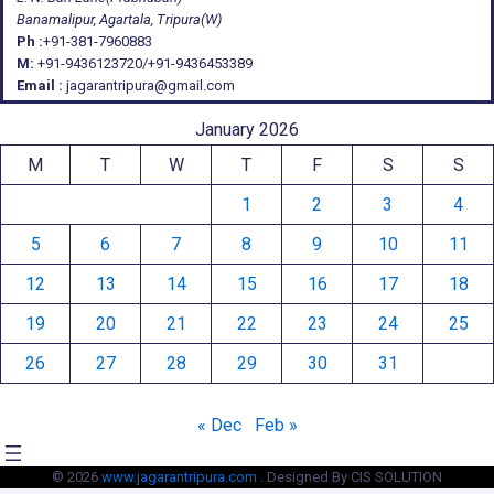
Banamalipur, Agartala, Tripura(W)
Ph :
+91-381-7960883
M:
+91-9436123720/+91-9436453389
Email :
jagarantripura@gmail.com
January 2026
M
T
W
T
F
S
S
1
2
3
4
5
6
7
8
9
10
11
12
13
14
15
16
17
18
19
20
21
22
23
24
25
26
27
28
29
30
31
« Dec
Feb »
© 2026
www.jagarantripura.com .
Designed By CIS SOLUTION