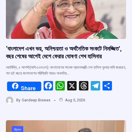
‘বাংলাদেশ এখন ভয়, অনিশ্চয়তা ও অর্থনৈতিক সংকটে নিমজ্জিত’,
বছর শেষের আগেই দেশে ফেরার ঘোষণা শেখ হাসিনার
নয়াদিল্লি, ৫ আগস্ট(আইএএনএস): বাংলাদেশের সাবেক প্রধানমন্ত্রী শেখ হাসিনা বুধবার দাবি করেছেন,
গত দুই বছরে বাংলাদেশের পরিস্থিতি আরও অবনতির…
F
W
X
T
T
S
Share
a
h
hr
el
h
By
Sandeep Biswas
Aug 5, 2026
ce
at
e
e
ar
b
s
a
gr
e
o
A
d
a
বিদেশ