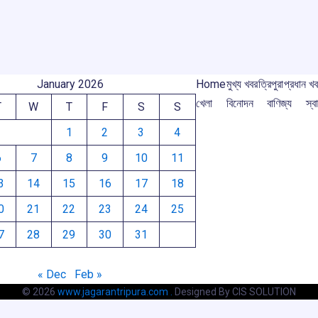
m
January 2026
Home
মুখ্য খবর
ত্রিপুরা
প্রধান খ
খেলা
বিনোদন
বাণিজ্য
স্বা
T
W
T
F
S
S
1
2
3
4
6
7
8
9
10
11
3
14
15
16
17
18
0
21
22
23
24
25
7
28
29
30
31
« Dec
Feb »
© 2026
www.jagarantripura.com .
Designed By CIS SOLUTION