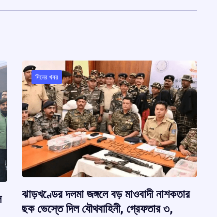
দিনের খবর
ঝাড়খণ্ডের দলমা জঙ্গলে বড় মাওবাদী নাশকতার
ল
ছক ভেস্তে দিল যৌথবাহিনী, গ্রেফতার ৩,