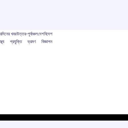
বর
দিনের খবর
উত্তর-পূর্বাঞ্চল
দেশ
বিদেশ
স্থ্য
প্রযুক্তি
ভ্রমণ
বিজ্ঞাপন