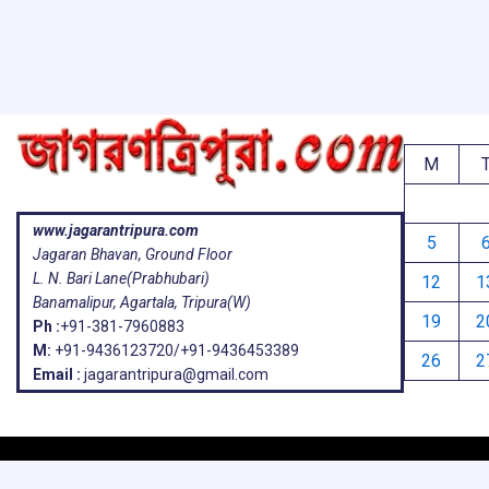
o
p
s
k
p
M
www.jagarantripura.com
5
Jagaran Bhavan, Ground Floor
L. N. Bari Lane(Prabhubari)
12
1
Banamalipur, Agartala, Tripura(W)
19
2
Ph :
+91-381-7960883
M:
+91-9436123720/+91-9436453389
26
2
Email :
jagarantripura@gmail.com