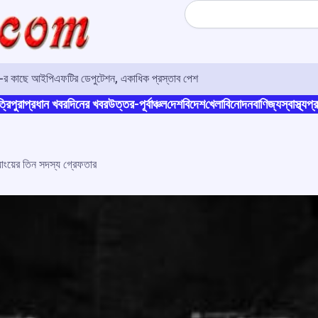
Search
ও-র কাছে আইপিএফটির ডেপুটেশন, একাধিক প্রস্তাব পেশ
্রিপুরা
প্রধান খবর
দিনের খবর
উত্তর-পূর্বাঞ্চল
দেশ
বিদেশ
খেলা
বিনোদন
বাণিজ্য
স্বাস্থ্য
প্র
যাংয়ের তিন সদস্য গ্রেফতার