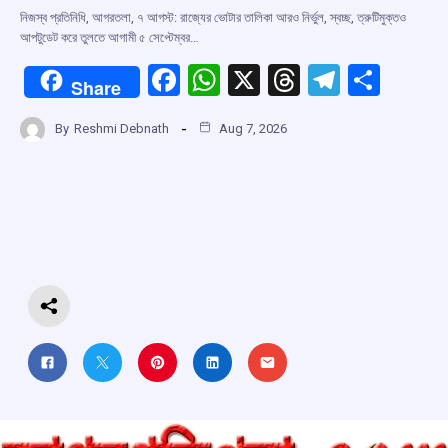
নিজস্ব প্রতিনিধি, আগরতলা, ৭ আগস্ট: রাজ্যের ভোটার তালিকা আরও নির্ভুল, স্বচ্ছ, ত্রুটিমুক্তও
আপটুডেট করে তুলতে আগামী ৫ সেপ্টেম্বর…
F
W
X
T
T
S
Share
a
h
hr
el
h
By
Reshmi Debnath
Aug 7, 2026
ce
at
e
e
ar
b
s
a
gr
e
o
A
d
a
o
p
s
m
k
p