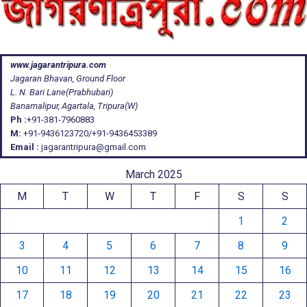
www.jagarantripura.com
Jagaran Bhavan, Ground Floor
L. N. Bari Lane(Prabhubari)
Banamalipur, Agartala, Tripura(W)
Ph :
+91-381-7960883
M:
+91-9436123720/+91-9436453389
Email :
jagarantripura@gmail.com
March 2025
M
T
W
T
F
S
S
1
2
3
4
5
6
7
8
9
10
11
12
13
14
15
16
17
18
19
20
21
22
23