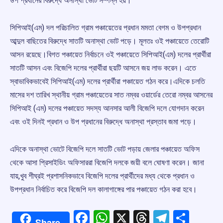
উপ প্রধানের বিরুদ্ধে অনাস্থা ভোট সম্পন্ন হয়।
সিপিআই(এম) দল পরিচালিত গ্রাম পঞ্চায়েতের প্রধান মমতা বেগম ও উপপ্রধান
আব্দুল বাছিতের বিরুদ্ধে সাতটি অনাস্থা ভোট পড়ে। মূলতঃ ওই পঞ্চায়েতে তেরোটি
আসন রয়েছে।বিগত পঞ্চায়েত নির্বাচনে ওই পঞ্চায়েতে সিপিআই(এম) দলের প্রার্থীরা
সাতটি আসন এবং বিজেপি দলের প্রার্থীরা ছয়টি আসনে জয় লাভ করেন। এতে
স্বাভাবিকভাবেই সিপিআই(এম) দলের প্রার্থীরা পঞ্চায়েত গঠন করে।এদিকে চলতি
মাসের দশ তারিখ স্থানীয় গ্রাম পঞ্চায়েতের সাত নম্বর ওয়ার্ডের তেরো নম্বর আসনের
সিপিআই (এম) দলের পঞ্চায়েত সদস্য আনসার আলী বিজেপি দলে যোগদান করেন
এবং ওই দিনই প্রধান ও উপ প্রধানের বিরুদ্ধে অনাস্থা প্রস্তাব জমা পড়ে।
এদিকে অনাস্থা ভোটে বিজেপি দলে সাতটি ভোট পড়ায় জেলার পঞ্চায়েত অফিস
থেকে আসা প্রিসাইডিং অফিসাররা বিজেপি দলকে জয়ী বলে ঘোষণা করেন। জানা
যায়,খুব শীঘ্রই প্রশাসনিকভাবে বিজেপি দলের প্রার্থীদের মধ্য থেকে প্রধান ও
উপপ্রধান নির্বাচিত করে বিজেপি দল কালাগাঙ্গের পার পঞ্চায়েত গঠন করা হবে।
Facebook
WhatsApp
X
Threads
Telegr
Shar
Share