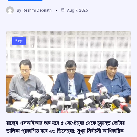
a
h
hr
el
h
By
Reshmi Debnath
Aug 7, 2026
ce
at
e
e
ar
b
s
a
gr
e
o
A
d
a
o
p
s
m
ত্রিপুরা
k
p
রাজ্যে এসআইআর শুরু হবে ৫ সেপ্টেম্বর থেকে চূড়ান্ত ভোটার
তালিকা প্রকাশিত হবে ২৩ ডিসেম্বর: মুখ্য নির্বাচনী আধিকারিক