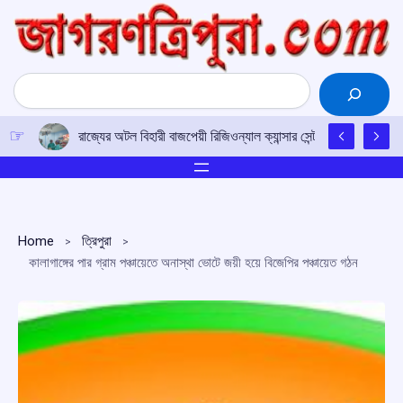
Skip
to
content
Search
রাজ্যের অটল বিহারী বাজপেয়ী রিজিওন্যাল ক্যান্সার সেন্টারে উত্তর-পূর্ব
Home
ত্রিপুরা
কালাগাঙ্গের পার গ্রাম পঞ্চায়েতে অনাস্থা ভোটে জয়ী হয়ে বিজেপির পঞ্চায়েত গঠন