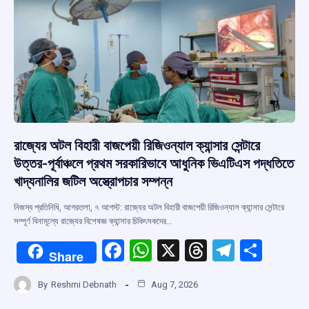
রাজ্যের অটল বিহারী বাজপেয়ী রিজিওন্যাল ক্যান্সার সেন্টারে
উত্তর-পূর্বাঞ্চলে প্রথম সরকারিভাবে আধুনিক ভিএটিএস পদ্ধতিতে
খাদ্যনালির জটিল অস্ত্রোপচার সম্পন্ন
নিজস্ব প্রতিনিধি, আগরতলা, ৭ আগস্ট: রাজ্যের অটল বিহারী বাজপেয়ী রিজিওন্যাল ক্যান্সার সেন্টারে
সম্পূর্ণ বিনামূল্যে রাজ্যের বিশেষজ্ঞ ক্যান্সার চিকিৎসকদের…
F
W
X
T
T
S
Share
a
h
hr
el
h
By
Reshmi Debnath
Aug 7, 2026
ce
at
e
e
ar