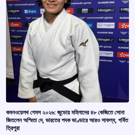
কমনওয়েলথ গেমস ২০২৬: জুডোয় মহিলাদের ৪৮ কেজিতে সোনা
জিতলেন অস্মিতা দে, ভারতের পদক ভাণ্ডারে আরও সাফল্য, গর্বিত
ত্রিপুরা