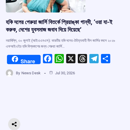
হকি দলের গেরুয়া জার্সি বিতর্কে প্রিয়াঙ্কা গান্ধী, ‘ওরা যা-ই
করুক, দেশের যুবসমাজ জবাব দিয়ে দিয়েছে’
নয়াদিল্লি, ৩০ জুলাই (আইএএনএস): ভারতীয় হকি দলের ঐতিহ্যবাহী নীল জার্সির বদলে ২০২৬
এফআইএইচ হকি বিশ্বকাপের জন্য গেরুয়া জার্সি…
F
W
X
T
T
S
Share
a
h
hr
el
h
By
News Desk
Jul 30, 2026
ce
at
e
e
ar
b
s
a
gr
e
o
A
d
a
o
p
s
m
k
p