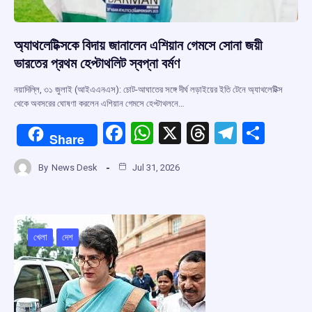
অ্যাথলেটিক্সকে বিদায় জানালেন এশিয়ান গেমসে সোনা জয়ী
ভারতের প্রথম হেপ্টাথলিট স্বপ্না বর্মণ
নয়াদিল্লি, ৩১ জুলাই (আইএএনএস): চোট-আঘাতের সঙ্গে দীর্ঘ লড়াইয়ের ইতি টেনে অ্যাথলেটিক্স
থেকে অবসরের ঘোষণা করলেন এশিয়ান গেমসে হেপ্টাথলনে…
F
W
X
T
T
S
Share
a
h
hr
el
h
By
News Desk
Jul 31, 2026
ce
at
e
e
ar
b
s
a
gr
e
o
A
d
a
o
p
s
m
খেলা
দেশ
k
p