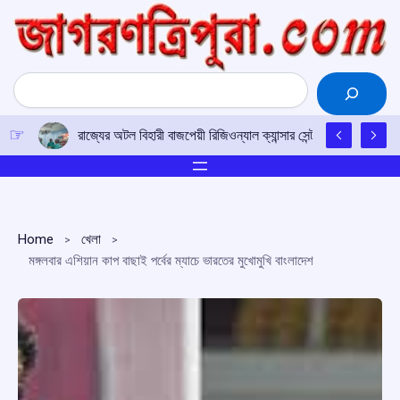
Skip
to
content
Search
রাজ্যের অটল বিহারী বাজপেয়ী রিজিওন্যাল ক্যান্সার সেন্টারে উত্তর-পূর্ব
Home
খেলা
মঙ্গলবার এশিয়ান কাপ বাছাই পর্বের ম্যাচে ভারতের মুখোমুখি বাংলাদেশ