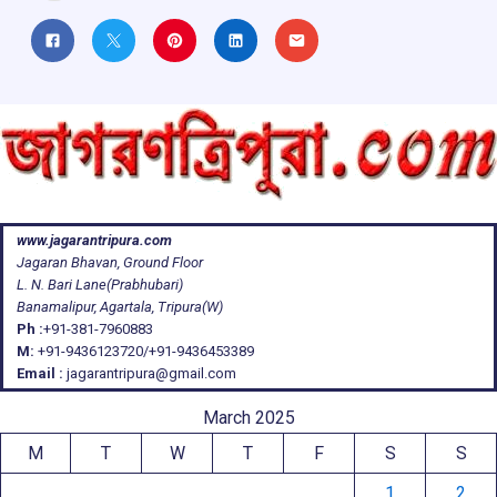
www.jagarantripura.com
Jagaran Bhavan, Ground Floor
L. N. Bari Lane(Prabhubari)
Banamalipur, Agartala, Tripura(W)
Ph :
+91-381-7960883
M:
+91-9436123720/+91-9436453389
Email :
jagarantripura@gmail.com
March 2025
M
T
W
T
F
S
S
1
2