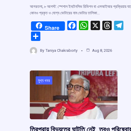
আগরতলা, ৮ আগস্ট: স্পেশাল ইনটেনসিভ রিভিশন বা এসআইআর প্রক্রিয়ায় যা
কোনও প্রকৃত ও যোগ্য ভোটারের নাম ভোটার তালিকা…
F
W
X
T
T
Share
a
h
hr
el
S
ce
at
e
e
h
b
s
a
g
By
Taniya Chakraborty
Aug 8, 2026
ar
o
A
d
a
e
o
p
s
k
p
মুখ্য খবর
ত্রিপুরায় বিদ্যুতের ঘাটতি নেই, তবুও পরিষেবায