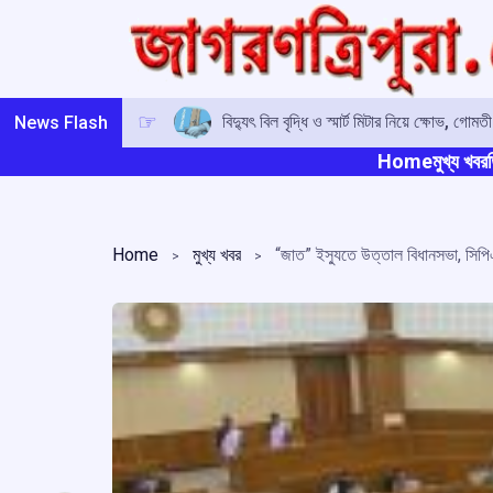
Skip
to
content
বিদ্যুৎ বিল বৃদ্ধি ও স্মার্ট মিটার নিয়ে ক্ষোভ, গ
News Flash
Home
মুখ্য খবর
ত
Home
মুখ্য খবর
“জাত” ইস্যুতে উত্তাল বিধানসভা, সি