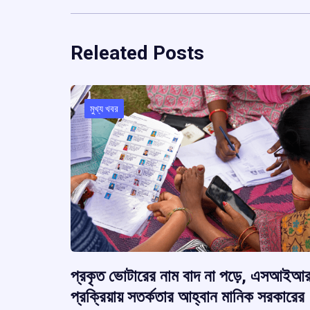
Releated Posts
মুখ্য খবর
প্রকৃত ভোটারের নাম বাদ না পড়ে, এসআইআ
প্রক্রিয়ায় সতর্কতার আহ্বান মানিক সরকারের