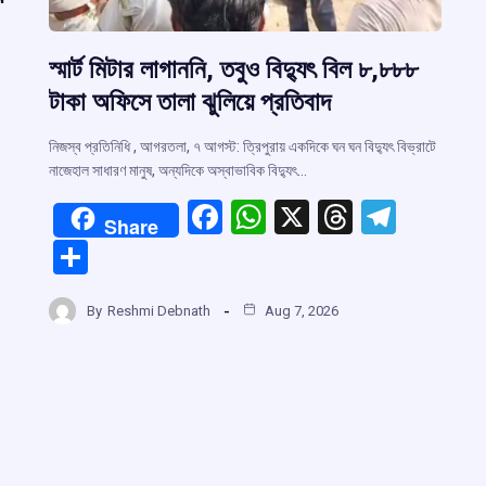
স্মার্ট মিটার লাগাননি, তবুও বিদ্যুৎ বিল ৮,৮৮৮
টাকা অফিসে তালা ঝুলিয়ে প্রতিবাদ
নিজস্ব প্রতিনিধি , আগরতলা, ৭ আগস্ট: ত্রিপুরায় একদিকে ঘন ঘন বিদ্যুৎ বিভ্রাটে
নাজেহাল সাধারণ মানুষ, অন্যদিকে অস্বাভাবিক বিদ্যুৎ…
F
W
X
T
T
Share
r
a
h
hr
el
S
ce
at
e
e
h
m
b
s
a
gr
By
Reshmi Debnath
Aug 7, 2026
ar
o
A
d
a
e
o
p
s
m
k
p