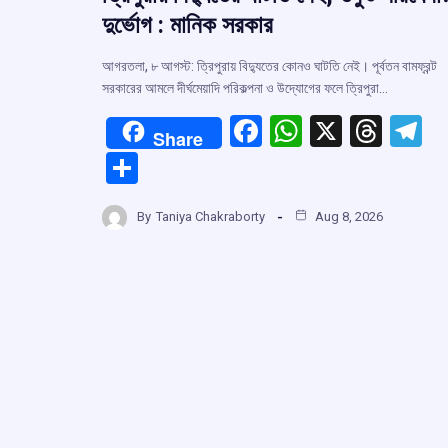
দুর্ভোগ : মানিক সরকার
আগরতলা, ৮ আগস্ট: ত্রিপুরায় বিদ্যুতের কোনও ঘাটতি নেই। পূর্বতন বামফ্রন্ট
সরকারের আমলে দীর্ঘমেয়াদি পরিকল্পনা ও উদ্যোগের ফলে ত্রিপুরা…
F
W
X
T
T
Share
a
h
hr
el
S
ce
at
e
e
h
b
s
a
g
By
Taniya Chakraborty
Aug 8, 2026
ar
o
A
d
a
e
o
p
s
k
p