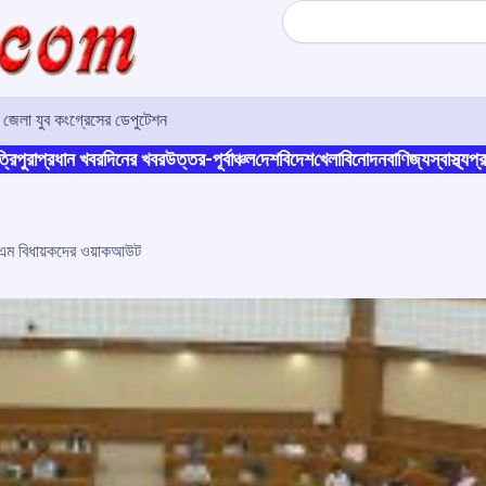
Search
োমতী জেলা যুব কংগ্রেসের ডেপুটেশন
্রিপুরা
প্রধান খবর
দিনের খবর
উত্তর-পূর্বাঞ্চল
দেশ
বিদেশ
খেলা
বিনোদন
বাণিজ্য
স্বাস্থ্য
প্র
পিএম বিধায়কদের ওয়াকআউট