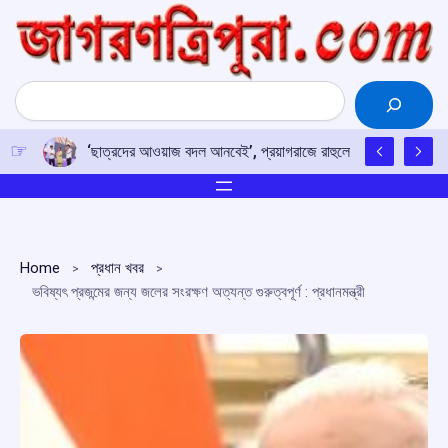
Skip
to
content
Search
‘ছাত্রদের আওয়াজ বদল আনবেই’, প্রয়াগরাজে রাহুলের হুঙ্কার
Home
প্রধান খবর
ভবিষ্যৎ প্রজন্মের জন্য জলের সংরক্ষণ অত্যন্ত গুরুত্বপূর্ণ : প্রধানমন্ত্রী