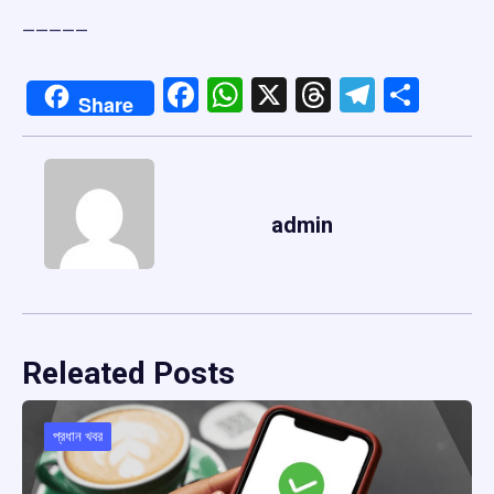
—————
Facebook
WhatsApp
X
Threads
Telegr
Shar
Share
admin
Releated Posts
প্রধান খবর