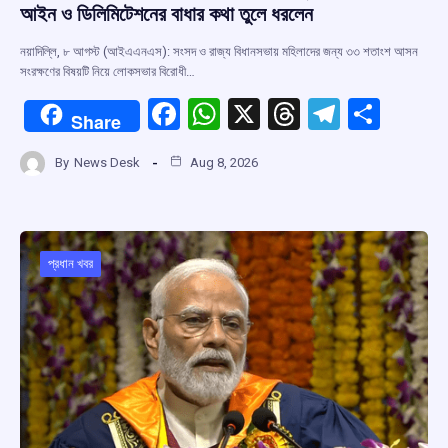
আইন ও ডিলিমিটেশনের বাধার কথা তুলে ধরলেন
নয়াদিল্লি, ৮ আগস্ট (আইএএনএস): সংসদ ও রাজ্য বিধানসভায় মহিলাদের জন্য ৩৩ শতাংশ আসন
সংরক্ষণের বিষয়টি নিয়ে লোকসভার বিরোধী…
F
W
X
T
T
S
Share
a
h
hr
el
h
By
News Desk
Aug 8, 2026
ce
at
e
e
ar
b
s
a
gr
e
o
A
d
a
o
p
s
m
প্রধান খবর
k
p