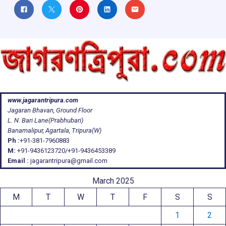
www.jagarantripura.com
Jagaran Bhavan, Ground Floor
L. N. Bari Lane(Prabhubari)
Banamalipur, Agartala, Tripura(W)
Ph :
+91-381-7960883
M:
+91-9436123720/+91-9436453389
Email :
jagarantripura@gmail.com
March 2025
M
T
W
T
F
S
S
1
2