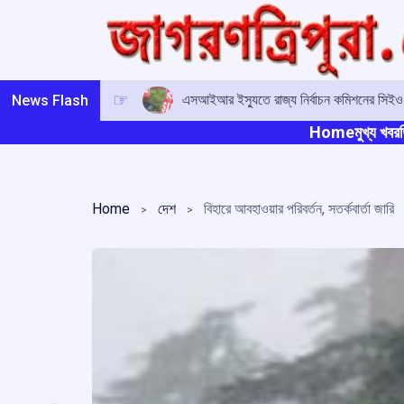
Skip
to
content
এসআইআর ইস্যুতে রাজ্য নির্বাচন কমিশনের সিই
News Flash
Home
মুখ্য খবর
ত
Home
দেশ
বিহারে আবহাওয়ার পরিবর্তন, সতর্কবার্তা জারি