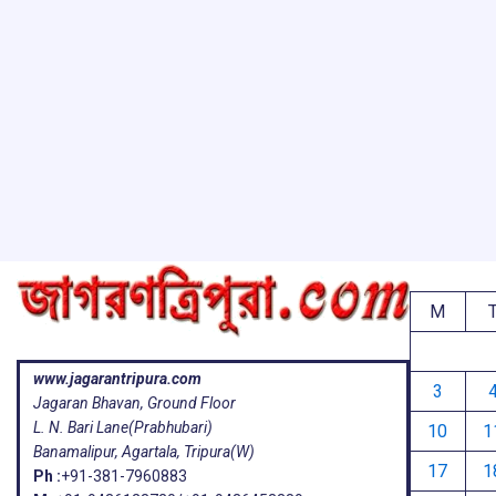
M
www.jagarantripura.com
3
Jagaran Bhavan, Ground Floor
L. N. Bari Lane(Prabhubari)
10
1
Banamalipur, Agartala, Tripura(W)
17
1
Ph :
+91-381-7960883