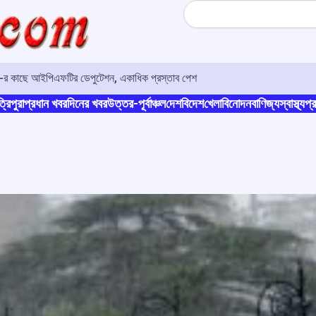
Search
ও-র কাছে আইপিএফটির ডেপুটেশন, একাধিক প্রস্তাব পেশ
্রিপুরা
প্রধান খবর
দিনের খবর
উত্তর-পূর্বাঞ্চল
দেশ
বিদেশ
খেলা
বিনোদন
বাণিজ্য
স্বাস্থ্য
প্র