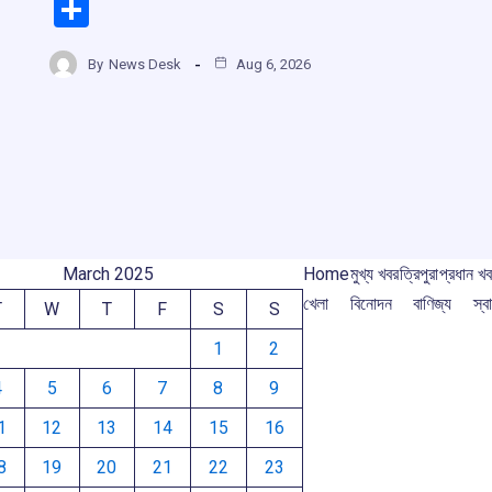
a
h
hr
el
S
ce
at
e
e
h
b
s
a
gr
By
News Desk
Aug 6, 2026
ar
o
A
d
a
e
o
p
s
m
k
p
March 2025
Home
মুখ্য খবর
ত্রিপুরা
প্রধান খ
খেলা
বিনোদন
বাণিজ্য
স্বা
T
W
T
F
S
S
1
2
4
5
6
7
8
9
1
12
13
14
15
16
8
19
20
21
22
23