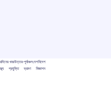
বর
দিনের খবর
উত্তর-পূর্বাঞ্চল
দেশ
বিদেশ
স্থ্য
প্রযুক্তি
ভ্রমণ
বিজ্ঞাপন