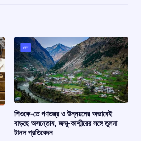
দেশ
পিওকে-তে গণতন্ত্র ও উন্নয়নের অভাবেই
বাড়ছে অসন্তোষ, জম্মু-কাশ্মীরের সঙ্গে তুলনা
টানল প্রতিবেদন