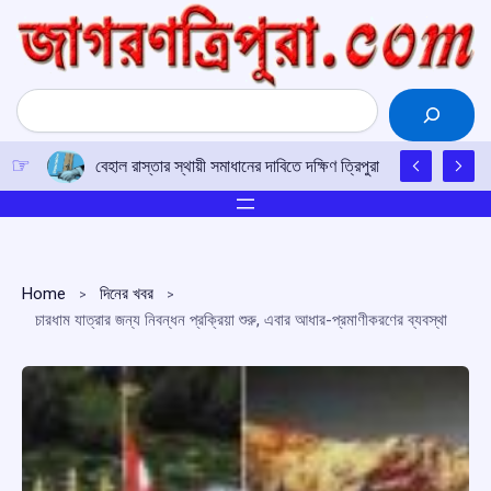
Skip
to
content
Search
বেহাল রাস্তার স্থায়ী সমাধানের দাবিতে দক্ষিণ ত্রিপুরা যুব কংগ্রেসের ডেপ
Home
দিনের খবর
চারধাম যাত্রার জন্য নিবন্ধন প্রক্রিয়া শুরু, এবার আধার-প্রমাণীকরণের ব্যবস্থা