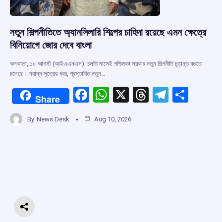
নতুন শিল্পনীতিতে অ্যানসিলারি শিল্পের চাহিদা রয়েছে এমন ক্ষেত্রে
বিনিয়োগে জোর দেবে বাংলা
কলকাতা, ১০ আগস্ট (আইএএনএস): চলতি মাসেই পশ্চিমবঙ্গ সরকার নতুন শিল্পনীতি চূড়ান্ত করতে
চলেছে। নবান্ন সূত্রের খবর, প্রস্তাবিত নতুন…
F
W
X
T
T
S
Share
a
h
hr
el
h
By
News Desk
Aug 10, 2026
ce
at
e
e
ar
b
s
a
gr
e
o
A
d
a
o
p
s
m
k
p