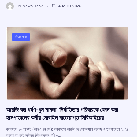
a
h
hr
el
h
By
News Desk
Aug 10, 2026
ce
at
e
e
ar
b
s
a
gr
e
o
A
d
a
o
p
s
m
দিনের খবর
k
p
আরজি কর ধর্ষণ-খুন মামলা: নির্যাতিতার পরিবারকে ফোন করা
হাসপাতালের কর্মীর মোবাইল বাজেয়াপ্ত সিবিআইয়ের
কলকাতা, ১০ আগস্ট (আইএএনএস): কলকাতার আরজি কর মেডিক্যাল কলেজ ও হাসপাতালে ২০২৪
সালের আগস্টে জুনিয়র চিকিৎসককে ধর্ষণ ও…