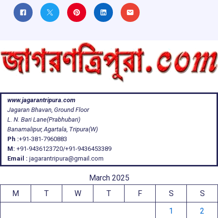
www.jagarantripura.com
Jagaran Bhavan, Ground Floor
L. N. Bari Lane(Prabhubari)
Banamalipur, Agartala, Tripura(W)
Ph :
+91-381-7960883
M:
+91-9436123720/+91-9436453389
Email :
jagarantripura@gmail.com
March 2025
M
T
W
T
F
S
S
1
2