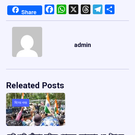
Facebook
WhatsApp
X
Threads
Telegr
Shar
Share
admin
Releated Posts
দিনের খবর