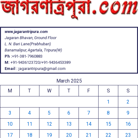
www.jagarantripura.com
Jagaran Bhavan, Ground Floor
L. N. Bari Lane(Prabhubari)
Banamalipur, Agartala, Tripura(W)
Ph :
+91-381-7960883
M:
+91-9436123720/+91-9436453389
Email :
jagarantripura@gmail.com
March 2025
M
T
W
T
F
S
S
1
2
3
4
5
6
7
8
9
10
11
12
13
14
15
16
17
18
19
20
21
22
23