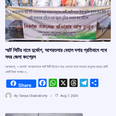
স্মার্ট সিটির নামে দুর্ভোগ, আগরতলার বেহাল দশার প্রতিবাদে পথে
সদর জেলা কংগ্রেস
আগরতলা, ৭ আগস্ট: আগরতলাকে স্মার্ট সিটি হিসেবে গড়ে তোলার নামে সাধারণ মানুষের করের কোটি
কোটি টাকা অপচয় ও…
F
W
X
T
T
S
Share
a
h
hr
el
h
By
Taniya Chakraborty
Aug 7, 2026
ce
at
e
e
ar
b
s
a
gr
e