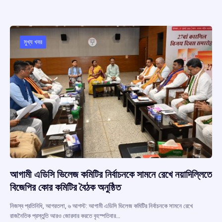
b
s
a
gr
e
o
A
d
a
o
p
s
m
মুখ্য খবর
k
p
আগামী এডিসি ভিলেজ কমিটির নির্বাচনকে সামনে রেখে নয়াদিল্লিতে
বিজেপির কোর কমিটির বৈঠক অনুষ্ঠিত
নিজস্ব প্রতিনিধি, আগরতলা, ৬ আগস্ট: আগামী এডিসি ভিলেজ কমিটির নির্বাচনকে সামনে রেখে
রাজনৈতিক প্রস্তুতি আরও জোরদার করতে বৃহস্পতিবার…