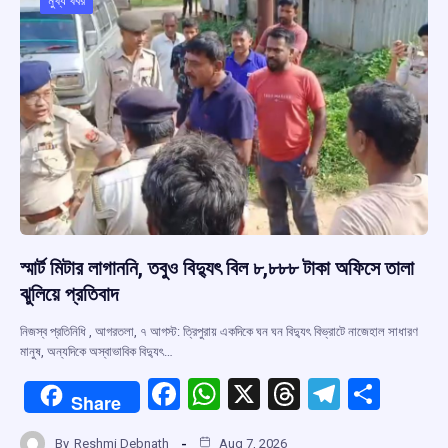
মুখ্য খবর
স্মার্ট মিটার লাগাননি, তবুও বিদ্যুৎ বিল ৮,৮৮৮ টাকা অফিসে তালা
ঝুলিয়ে প্রতিবাদ
নিজস্ব প্রতিনিধি , আগরতলা, ৭ আগস্ট: ত্রিপুরায় একদিকে ঘন ঘন বিদ্যুৎ বিভ্রাটে নাজেহাল সাধারণ
মানুষ, অন্যদিকে অস্বাভাবিক বিদ্যুৎ…
F
W
X
T
T
S
Share
a
h
hr
el
h
By
Reshmi Debnath
Aug 7, 2026