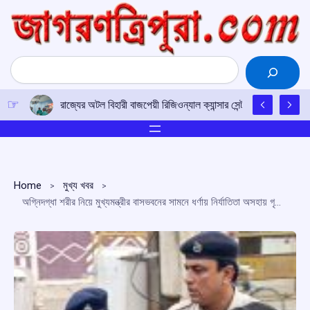
Skip
to
content
Search
রাজ্যের অটল বিহারী বাজপেয়ী রিজিওন্যাল ক্যান্সার সেন্টারে উত্তর-পূর্ব
Home
মুখ্য খবর
অগ্নিদগ্ধা শরীর নিয়ে মুখ্যমন্ত্রীর বাসভবনের সামনে ধর্ণায় নির্যাতিতা অসহায় গৃহবধু