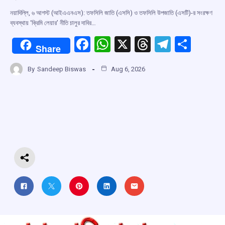
নয়াদিল্লি, ৬ আগস্ট (আইএএনএস): তফসিলি জাতি (এসসি) ও তফসিলি উপজাতি (এসটি)-র সংরক্ষণ
ব্যবস্থায় ‘ক্রিমি লেয়ার’ নীতি চালুর দাবির…
F
W
X
T
T
S
Share
a
h
hr
el
h
By
Sandeep Biswas
Aug 6, 2026
ce
at
e
e
ar
b
s
a
gr
e
o
A
d
a
o
p
s
m
k
p