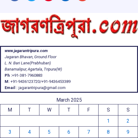
www.jagarantripura.com
Jagaran Bhavan, Ground Floor
L. N. Bari Lane(Prabhubari)
Banamalipur, Agartala, Tripura(W)
Ph :
+91-381-7960883
M:
+91-9436123720/+91-9436453389
Email :
jagarantripura@gmail.com
March 2025
M
T
W
T
F
S
S
1
2
3
4
5
6
7
8
9