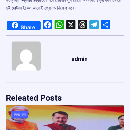
উল্লেখ্য, শুক্রবার মধ্যরাতের পরে শেরশাহ সুরি রোডে অবস্থিত ঠাকুর দ্বার মন্দিরে
দুই মোটরসাইকেল আরোহী গ্রেনেড নিক্ষেপ করে।
Facebook
WhatsApp
X
Threads
Telegr
Shar
Share
admin
Releated Posts
দিনের খবর