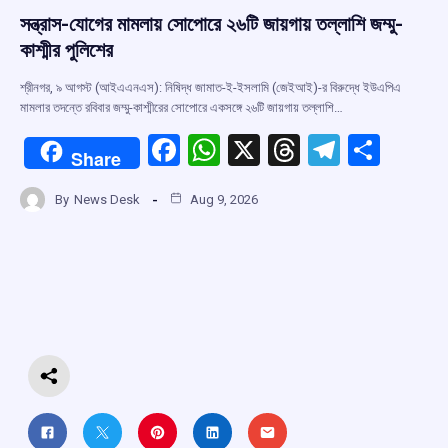
সন্ত্রাস-যোগের মামলায় সোপোরে ২৬টি জায়গায় তল্লাশি জম্মু-
কাশ্মীর পুলিশের
শ্রীনগর, ৯ আগস্ট (আইএএনএস): নিষিদ্ধ জামাত-ই-ইসলামি (জেইআই)-র বিরুদ্ধে ইউএপিএ
মামলার তদন্তে রবিবার জম্মু-কাশ্মীরের সোপোরে একসঙ্গে ২৬টি জায়গায় তল্লাশি…
F
W
X
T
T
S
Share
a
h
hr
el
h
By
News Desk
Aug 9, 2026
ce
at
e
e
ar
b
s
a
gr
e
o
A
d
a
o
p
s
m
k
p