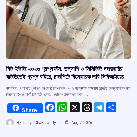
নিট-ইউজি ২০২৬ প্রশ্নফাঁস: তল্লাশি ও সিসিটিভি নজরদারির
ঘাটতিতেই প্রশ্ন বাইরে, চার্জশিটে বিস্ফোরক দাবি সিবিআইয়ের
নয়াদিল্লি, ৭ আগস্ট (আইএএনএস): নিট-ইউজি ২০২৬ প্রশ্নফাঁস মামলায় কেন্দ্রীয় তদন্তকারী সংস্থা
(সিবিআই)-এর চার্জশিটে উঠে এসেছে একাধিক চাঞ্চল্যকর তথ্য।…
F
W
X
T
T
S
Share
a
h
hr
el
h
By
Taniya Chakraborty
Aug 7, 2026
ce
at
e
e
ar
b
s
a
gr
e