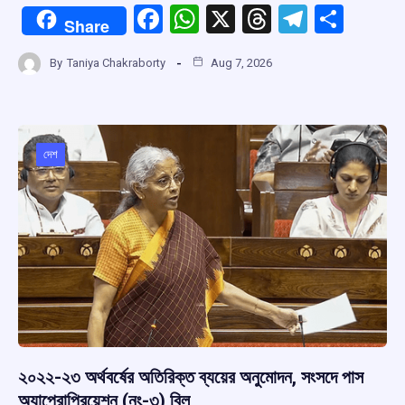
F
W
X
T
T
S
Share
a
h
hr
el
h
By
Taniya Chakraborty
Aug 7, 2026
ce
at
e
e
ar
b
s
a
gr
e
o
A
d
a
o
p
s
m
দেশ
k
p
২০২২-২৩ অর্থবর্ষের অতিরিক্ত ব্যয়ের অনুমোদন, সংসদে পাস
অ্যাপ্রোপ্রিয়েশন (নং-৩) বিল