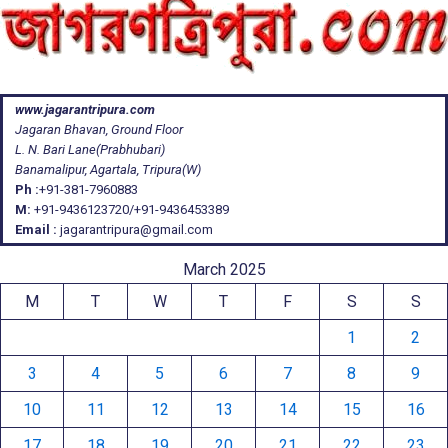
www.jagarantripura.com
Jagaran Bhavan, Ground Floor
L. N. Bari Lane(Prabhubari)
Banamalipur, Agartala, Tripura(W)
Ph :
+91-381-7960883
M:
+91-9436123720/+91-9436453389
Email :
jagarantripura@gmail.com
March 2025
M
T
W
T
F
S
S
1
2
3
4
5
6
7
8
9
10
11
12
13
14
15
16
17
18
19
20
21
22
23