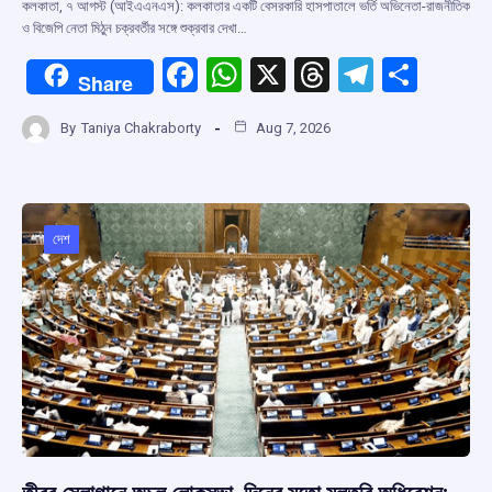
কলকাতা, ৭ আগস্ট (আইএএনএস): কলকাতার একটি বেসরকারি হাসপাতালে ভর্তি অভিনেতা-রাজনীতিক
ও বিজেপি নেতা মিঠুন চক্রবর্তীর সঙ্গে শুক্রবার দেখা…
F
W
X
T
T
S
Share
a
h
hr
el
h
By
Taniya Chakraborty
Aug 7, 2026
ce
at
e
e
ar
b
s
a
gr
e
o
A
d
a
o
p
s
m
দেশ
k
p