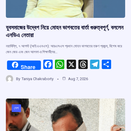
যুবসমাজের উদ্বেগ নিয়ে মোহন ভাগবতের বার্তা গুরুত্বপূর্ণ, বললেন
এনডিএ নেতারা
নয়াদিল্লি, ৭ আগস্ট (আইএএনএস): আরএসএস প্রধান মোহন ভাগবতের তরুণ প্রজন্ম, বিশেষ করে
জেন জেড এবং জেন আলফা-র শিক্ষার্থীদের…
F
W
X
T
T
S
Share
a
h
hr
el
h
By
Taniya Chakraborty
Aug 7, 2026
ce
at
e
e
ar
b
s
a
gr
e
o
A
d
a
o
p
s
m
দেশ
k
p