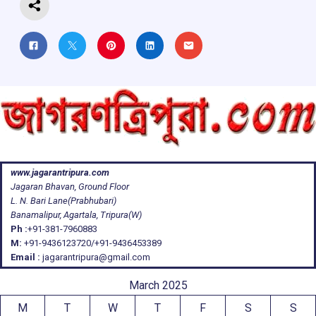
www.jagarantripura.com
Jagaran Bhavan, Ground Floor
L. N. Bari Lane(Prabhubari)
Banamalipur, Agartala, Tripura(W)
Ph :
+91-381-7960883
M:
+91-9436123720/+91-9436453389
Email :
jagarantripura@gmail.com
March 2025
M
T
W
T
F
S
S