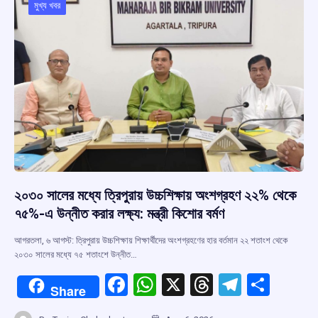
o
p
s
m
মুখ্য খবর
k
p
২০৩০ সালের মধ্যে ত্রিপুরায় উচ্চশিক্ষায় অংশগ্রহণ ২২% থেকে
৭৫%-এ উন্নীত করার লক্ষ্য: মন্ত্রী কিশোর বর্মণ
আগরতলা, ৬ আগস্ট: ত্রিপুরায় উচ্চশিক্ষায় শিক্ষার্থীদের অংশগ্রহণের হার বর্তমান ২২ শতাংশ থেকে
২০৩০ সালের মধ্যে ৭৫ শতাংশে উন্নীত…
F
W
X
T
T
S
Share
a
h
hr
el
h