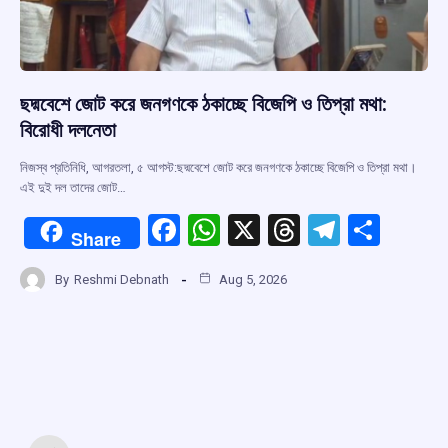
ছদ্মবেশে জোট করে জনগণকে ঠকাচ্ছে বিজেপি ও তিপ্রা মথা:
বিরোধী দলনেতা
নিজস্ব প্রতিনিধি, আগরতলা, ৫ আগস্ট:ছদ্মবেশে জোট করে জনগণকে ঠকাচ্ছে বিজেপি ও তিপ্রা মথা।
এই দুই দল তাদের জোট…
F
W
X
T
T
S
Share
a
h
hr
el
h
By
Reshmi Debnath
Aug 5, 2026
ce
at
e
e
ar
b
s
a
gr
e
o
A
d
a
o
p
s
m
k
p