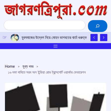
Skip
to
content
Search
যুবসমাজের উদ্বেগ নিয়ে মোহন ভাগবতের বার্তা গুরুত্বপূর্ণ, বললেন এনডিএ
Home
মুখ্য খবর
১৬ দফা দাবিতে সরব অল ইন্ডিয়া রোড ট্রান্সপোর্ট ওয়ার্কার ফেডারেশন