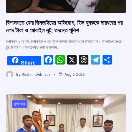
বিশালগড়ে ফের ছিনতাইয়ের অভিযোগ, তিন যুবককে মারধরের পর
নগদ টাকা ও মোবাইল লুট; তদন্তে পুলিশ
বিশালগড়, ৬ আগস্ট: বিশালগড়ে অপরাধমূলক ঘটনার অভিযোগ যেন থামছেই না। সাম্প্রতিক সময়ে
চুরি, ছিনতাই ও অপহরণসহ একাধিক ঘটনায়…
F
W
X
T
T
S
Share
a
h
hr
el
h
By
Reshmi Debnath
Aug 6, 2026
ce
at
e
e
ar
b
s
a
gr
e
o
A
d
a
o
p
s
m
মুখ্য খবর
k
p