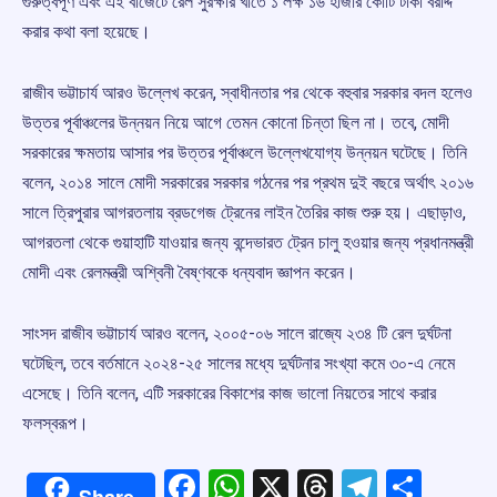
গুরুত্বপূর্ণ এবং এই বাজেটে রেল সুরক্ষার খাতে ১ লক্ষ ১৬ হাজার কোটি টাকা বরাদ্দ
করার কথা বলা হয়েছে।
রাজীব ভট্টাচার্য আরও উল্লেখ করেন, স্বাধীনতার পর থেকে বহুবার সরকার বদল হলেও
উত্তর পূর্বাঞ্চলের উন্নয়ন নিয়ে আগে তেমন কোনো চিন্তা ছিল না। তবে, মোদী
সরকারের ক্ষমতায় আসার পর উত্তর পূর্বাঞ্চলে উল্লেখযোগ্য উন্নয়ন ঘটেছে। তিনি
বলেন, ২০১৪ সালে মোদী সরকারের সরকার গঠনের পর প্রথম দুই বছরে অর্থাৎ ২০১৬
সালে ত্রিপুরার আগরতলায় ব্রডগেজ ট্রেনের লাইন তৈরির কাজ শুরু হয়। এছাড়াও,
আগরতলা থেকে গুয়াহাটি যাওয়ার জন্য বন্দেভারত ট্রেন চালু হওয়ার জন্য প্রধানমন্ত্রী
মোদী এবং রেলমন্ত্রী অশ্বিনী বৈষ্ণবকে ধন্যবাদ জ্ঞাপন করেন।
সাংসদ রাজীব ভট্টাচার্য আরও বলেন, ২০০৫-০৬ সালে রাজ্যে ২৩৪ টি রেল দুর্ঘটনা
ঘটেছিল, তবে বর্তমানে ২০২৪-২৫ সালের মধ্যে দুর্ঘটনার সংখ্যা কমে ৩০-এ নেমে
এসেছে। তিনি বলেন, এটি সরকারের বিকাশের কাজ ভালো নিয়তের সাথে করার
ফলস্বরূপ।
Facebook
WhatsApp
X
Threads
Telegr
Shar
Share