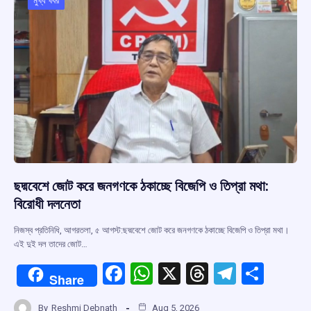
o
p
s
m
মুখ্য খবর
k
p
ছদ্মবেশে জোট করে জনগণকে ঠকাচ্ছে বিজেপি ও তিপ্রা মথা:
বিরোধী দলনেতা
নিজস্ব প্রতিনিধি, আগরতলা, ৫ আগস্ট:ছদ্মবেশে জোট করে জনগণকে ঠকাচ্ছে বিজেপি ও তিপ্রা মথা।
এই দুই দল তাদের জোট…
F
W
X
T
T
S
Share
a
h
hr
el
h
By
Reshmi Debnath
Aug 5, 2026