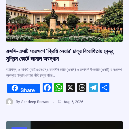
এসসি-এসটি সংরক্ষণে ‘ক্রিমি লেয়ার’ চালুর বিরোধিতায় কেন্দ্র,
সুপ্রিম কোর্টে জানাল অবস্থান
নয়াদিল্লি, ৬ আগস্ট (আইএএনএস): তফসিলি জাতি (এসসি) ও তফসিলি উপজাতি (এসটি)-র সংরক্ষণ
ব্যবস্থায় ‘ক্রিমি লেয়ার’ নীতি চালুর দাবির…
F
W
X
T
T
S
Share
a
h
hr
el
h
By
Sandeep Biswas
Aug 6, 2026
ce
at
e
e
ar
b
s
a
gr
e
o
A
d
a