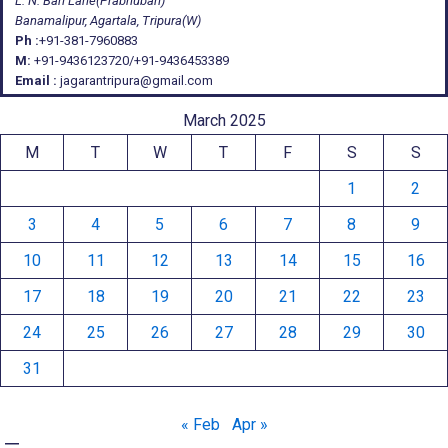
L. N. Bari Lane(Prabhubari)
Banamalipur, Agartala, Tripura(W)
Ph :
+91-381-7960883
M:
+91-9436123720/+91-9436453389
Email :
jagarantripura@gmail.com
March 2025
M
T
W
T
F
S
S
1
2
3
4
5
6
7
8
9
10
11
12
13
14
15
16
17
18
19
20
21
22
23
24
25
26
27
28
29
30
31
« Feb
Apr »