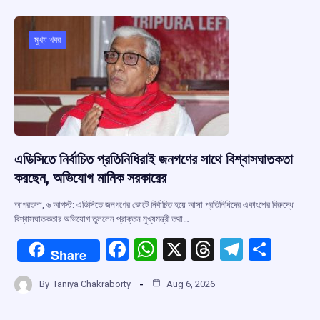
b
s
a
gr
e
o
A
d
a
o
p
s
m
মুখ্য খবর
k
p
এডিসিতে নির্বাচিত প্রতিনিধিরাই জনগণের সাথে বিশ্বাসঘাতকতা
করছেন, অভিযোগ মানিক সরকারের
আগরতলা, ৬ আগস্ট: এডিসিতে জনগণের ভোটে নির্বাচিত হয়ে আসা প্রতিনিধিদের একাংশের বিরুদ্ধে
বিশ্বাসঘাতকতার অভিযোগ তুললেন প্রাক্তন মুখ্যমন্ত্রী তথা…
F
W
X
T
T
S
Share
a
h
hr
el
h
By
Taniya Chakraborty
Aug 6, 2026
ce
at
e
e
ar
b
s
a
gr
e