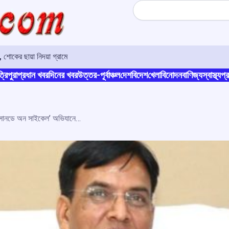
Search
ু, শোকের ছায়া নিদয়া গ্রামে
্রিপুরা
প্রধান খবর
দিনের খবর
উত্তর-পূর্বাঞ্চল
দেশ
বিদেশ
খেলা
বিনোদন
বাণিজ্য
স্বাস্থ্য
প্র
সুস্থ ভারত লক্ষ্য, আহমেদাবাদে ‘ফিট ইন্ডিয়া সানডে অন সাইকেল’ অভিযানে মনসুখ