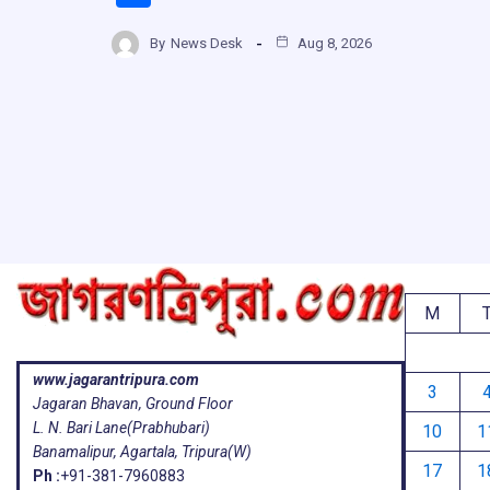
ce
at
e
e
h
b
s
a
g
By
News Desk
Aug 8, 2026
ar
o
A
d
a
e
o
p
s
k
p
M
www.jagarantripura.com
3
Jagaran Bhavan, Ground Floor
L. N. Bari Lane(Prabhubari)
10
1
Banamalipur, Agartala, Tripura(W)
17
1
Ph :
+91-381-7960883