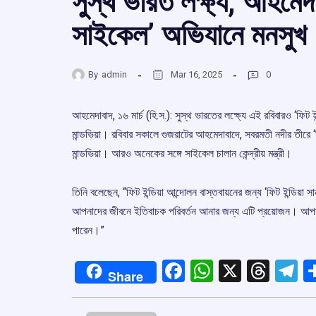
সুস্থ ভারত লক্ষ্য, আহমেদ
সাইকেল’ অভিযানে মনসুখ
By
admin
Mar 16, 2025
0
আহমেদাবাদ, ১৬ মার্চ (হি.স.): সুস্থ ভারতের লক্ষ্যে এই রবিবারও ‘ফিট 
মান্ডভিয়া। রবিবার সকালে গুজরাটের আহমেদাবাদে, সবরমতী নদীর তীরে ‘ফ
মান্ডভিয়া। আরও অনেকের সঙ্গে সাইকেল চালান কেন্দ্রীয় মন্ত্রী।
তিনি বলেছেন, “ফিট ইন্ডিয়া আন্দোলন বাস্তবায়নের জন্য ‘ফিট ইন্ডি
আপনাদের জীবনে ইতিবাচক পরিবর্তন আনার জন্য এটি প্রয়োজন। আপনারা 
পারেন।”
Facebook
WhatsApp
X
Thre
T
Share