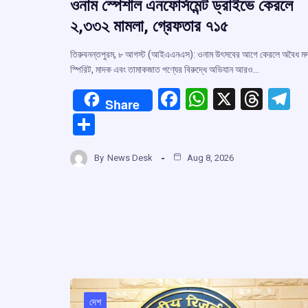
ওনাম স্পেশাল এনফোর্সমেন্ট ড্রাইভে কেরলে
২,৩৩২ মামলা, গ্রেফতার ৭১৫
তিরুবনন্তপুরম, ৮ আগস্ট (আইএএনএস): ওনাম উৎসবের আগে কেরলে অবৈধ মদ
স্পিরিট, মাদক এবং তামাকজাত পণ্যের বিরুদ্ধে অভিযান আরও…
F
W
X
T
T
Share
a
h
hr
el
S
ce
at
e
e
h
b
s
a
g
By
News Desk
Aug 8, 2026
ar
o
A
d
a
e
o
p
s
k
p
দেশ