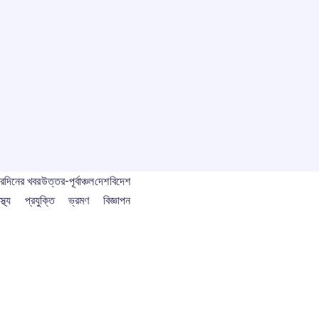
বর
দিনের খবর
উত্তর-পূর্বাঞ্চল
দেশ
বিদেশ
স্থ্য
প্রযুক্তি
ভ্রমণ
বিজ্ঞাপন