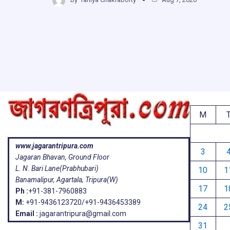
b
s
a
g
ar
o
A
d
a
e
o
p
s
k
p
M
www.jagarantripura.com
3
Jagaran Bhavan, Ground Floor
L. N. Bari Lane(Prabhubari)
10
1
Banamalipur, Agartala, Tripura(W)
17
1
Ph :
+91-381-7960883
M:
+91-9436123720/+91-9436453389
24
2
Email :
jagarantripura@gmail.com
31