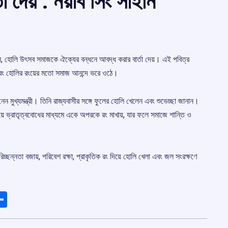
 দেয় : নয়াব সিং সাইনি
 বলেছেন, হোলি উৎসব সমাজকে ঐক্যের বন্ধনে আবদ্ধ করার বার্তা দেয়। এই পবিত্র
এবং হোলির রংয়ের মতো সমাজ আনন্দে ভরে ওঠে।
ন মুখ্যমন্ত্রী। তিনি রাজ্যবাসীর সঙ্গে ফুলের হোলি খেলেন এবং শুভেচ্ছা জানান।
গিয়ে ভ্রাতৃত্ববোধের মাধ্যমে একে অপরকে রং মাখায়, যার ফলে সমাজে শান্তি ও
ছন্নতা বজায়, পরিবেশ রক্ষা, প্রাকৃতিক রং দিয়ে হোলি খেলা এবং জল সংরক্ষণে
ads
elegram
Share