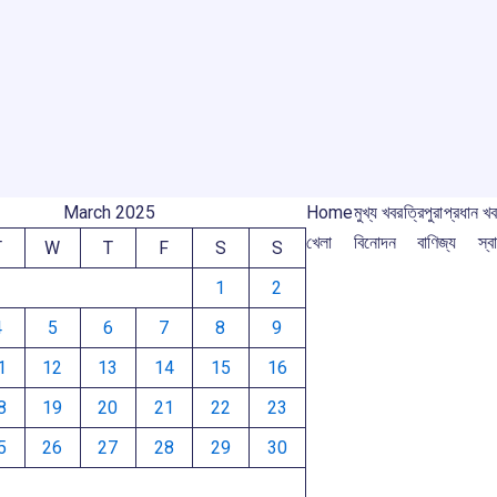
r
o
A
d
a
e
o
p
s
m
m
k
p
March 2025
Home
মুখ্য খবর
ত্রিপুরা
প্রধান খ
খেলা
বিনোদন
বাণিজ্য
স্বা
T
W
T
F
S
S
1
2
4
5
6
7
8
9
1
12
13
14
15
16
8
19
20
21
22
23
5
26
27
28
29
30