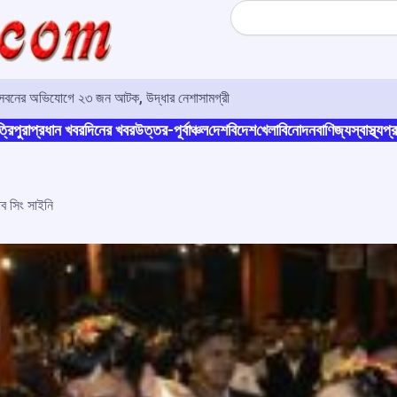
Search
া সেবনের অভিযোগে ২৩ জন আটক, উদ্ধার নেশাসামগ্রী
্রিপুরা
প্রধান খবর
দিনের খবর
উত্তর-পূর্বাঞ্চল
দেশ
বিদেশ
খেলা
বিনোদন
বাণিজ্য
স্বাস্থ্য
প্র
াব সিং সাইনি