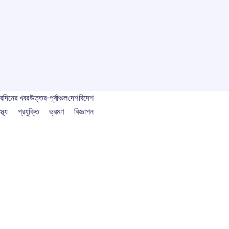
বর
দিনের খবর
উত্তর-পূর্বাঞ্চল
দেশ
বিদেশ
স্থ্য
প্রযুক্তি
ভ্রমণ
বিজ্ঞাপন