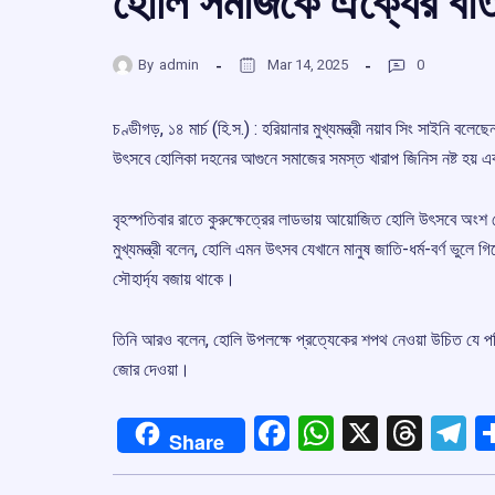
হোলি সমাজকে ঐক্যের বার্তা
By
admin
Mar 14, 2025
0
চণ্ডীগড়, ১৪ মার্চ (হি.স.) : হরিয়ানার মুখ্যমন্ত্রী নয়াব সিং সাইনি
উৎসবে হোলিকা দহনের আগুনে সমাজের সমস্ত খারাপ জিনিস নষ্ট হয় 
বৃহস্পতিবার রাতে কুরুক্ষেত্রের লাডভায় আয়োজিত হোলি উৎসবে অংশ নে
মুখ্যমন্ত্রী বলেন, হোলি এমন উৎসব যেখানে মানুষ জাতি-ধর্ম-বর্ণ ভুলে 
সৌহার্দ্য বজায় থাকে।
তিনি আরও বলেন, হোলি উপলক্ষে প্রত্যেকের শপথ নেওয়া উচিত যে পরিচ্
জোর দেওয়া।
Facebook
WhatsApp
X
Thre
T
Share