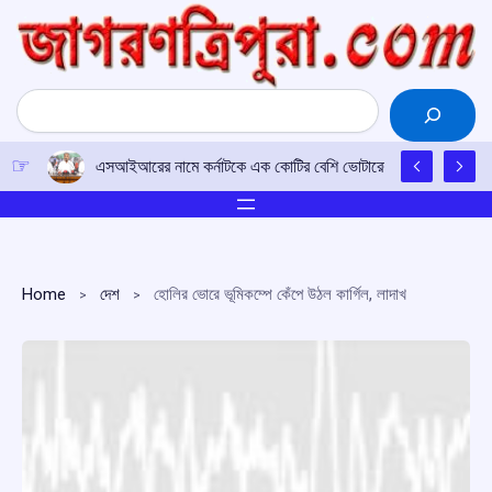
Skip
to
content
Search
এসআইআরের নামে কর্নাটকে এক কোটির বেশি ভোটারের নাম বাদ দেওয়ার চেষ
Home
দেশ
হোলির ভোরে ভূমিকম্পে কেঁপে উঠল কার্গিল, লাদাখ