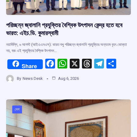
পরিচ্ছন্ন জ্বালানি প্রযুক্তির বৈশ্বিক উৎপাদন কেন্দ্র হতে হবে
ভারত: এইচ.ডি. কুমারস্বামী
নয়াদিল্লি, ৬ আগস্ট (আইএএনএস): ভারত শুধু পরিচ্ছন্ন জ্বালানি প্রযুক্তির অন্যতম বৃহৎ ভোক্তা
নয়, বরং এই প্রযুক্তির বৈশ্বিক উৎপাদন…
F
W
X
T
T
S
Share
a
h
hr
el
h
By
News Desk
Aug 6, 2026
ce
at
e
e
ar
b
s
a
gr
e
o
A
d
a
o
p
s
m
দেশ
k
p