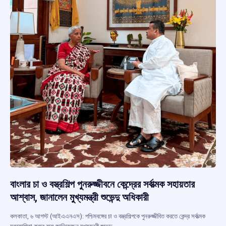
বাংলার চা ও বস্ত্রশিল্প পুনরুজ্জীবনে কেন্দ্রের সর্বাত্মক সহায়তার
আশ্বাস, জানালেন মুখ্যমন্ত্রী শুভেন্দু অধিকারী
কলকাতা, ৬ আগস্ট (আইএএনএস): পশ্চিমবঙ্গের চা ও বস্ত্রশিল্পকে পুনরুজ্জীবিত করতে কেন্দ্র সর্বাত্মক