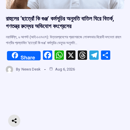
রাহুলের ‘ছাত্রোঁ কি গুঞ্জ’ কর্মসূচির অনুমতি বাতিল ঘিরে বিতর্ক,
গণতন্ত্র রুদ্ধের অভিযোগ কংগ্রেসের
নয়াদিল্লি, ৬ আগস্ট (আইএএনএস): উত্তরপ্রদেশের প্রয়াগরাজে লোকসভার বিরোধী দলনেতা রাহুল
গান্ধীর প্রস্তাবিত ‘ছাত্রোঁ কি গুঞ্জ’ কর্মসূচির ভেন্যুর অনুমতি…
F
W
X
T
T
S
Share
a
h
hr
el
h
By
News Desk
Aug 6, 2026
ce
at
e
e
ar
b
s
a
gr
e
o
A
d
a
o
p
s
m
k
p