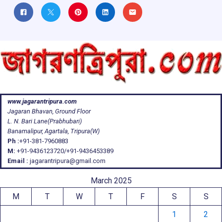
www.jagarantripura.com
Jagaran Bhavan, Ground Floor
L. N. Bari Lane(Prabhubari)
Banamalipur, Agartala, Tripura(W)
Ph :
+91-381-7960883
M:
+91-9436123720/+91-9436453389
Email :
jagarantripura@gmail.com
March 2025
M
T
W
T
F
S
S
1
2