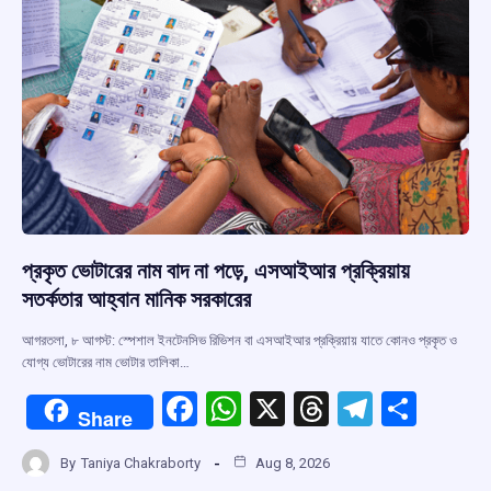
k
p
প্রকৃত ভোটারের নাম বাদ না পড়ে, এসআইআর প্রক্রিয়ায়
সতর্কতার আহ্বান মানিক সরকারের
আগরতলা, ৮ আগস্ট: স্পেশাল ইনটেনসিভ রিভিশন বা এসআইআর প্রক্রিয়ায় যাতে কোনও প্রকৃত ও
যোগ্য ভোটারের নাম ভোটার তালিকা…
F
W
X
T
T
S
Share
a
h
hr
el
h
By
Taniya Chakraborty
Aug 8, 2026
ce
at
e
e
ar