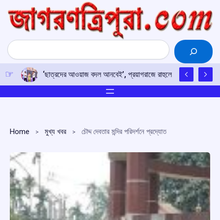
Skip
to
content
Search
‘ছাত্রদের আওয়াজ বদল আনবেই’, প্রয়াগরাজে রাহুলের হুঙ্কার
Home
মুখ্য খবর
চৌদ্দ দেবতার মন্দির পরিদর্শনে প্রদ্যোত