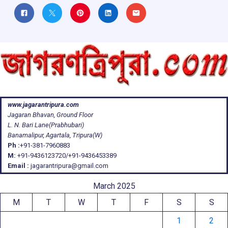
www.jagarantripura.com
Jagaran Bhavan, Ground Floor
L. N. Bari Lane(Prabhubari)
Banamalipur, Agartala, Tripura(W)
Ph :
+91-381-7960883
M:
+91-9436123720/+91-9436453389
Email :
jagarantripura@gmail.com
March 2025
M
T
W
T
F
S
S
1
2