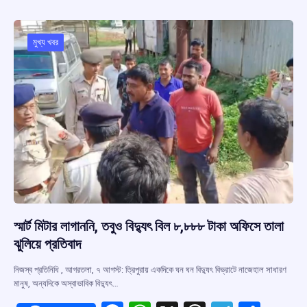
b
s
a
gr
e
o
A
d
a
o
p
s
m
মুখ্য খবর
k
p
স্মার্ট মিটার লাগাননি, তবুও বিদ্যুৎ বিল ৮,৮৮৮ টাকা অফিসে তালা
ঝুলিয়ে প্রতিবাদ
নিজস্ব প্রতিনিধি , আগরতলা, ৭ আগস্ট: ত্রিপুরায় একদিকে ঘন ঘন বিদ্যুৎ বিভ্রাটে নাজেহাল সাধারণ
মানুষ, অন্যদিকে অস্বাভাবিক বিদ্যুৎ…