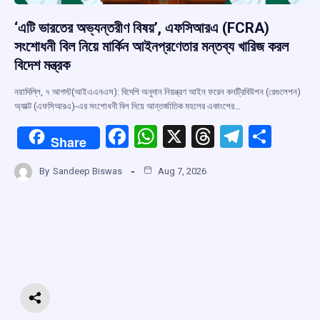
‘এটি ভারতের অভ্যন্তরীণ বিষয়’, এফসিআরএ (FCRA)
সংশোধনী বিল নিয়ে মার্কিন আইনপ্রণেতার মন্তব্য খারিজ করল
বিদেশ মন্ত্রক
নয়াদিল্লি, ৭ আগস্ট(আইএএনএস): বিদেশি অনুদান নিয়ন্ত্রণ আইন ফরেন কনট্রিবিউশন (রেগুলেশন)
অ্যাক্ট (এফসিআরএ)-এর সংশোধনী বিল নিয়ে আন্তর্জাতিক মহলের একাংশের…
F
W
X
T
T
S
Share
a
h
hr
el
h
By
Sandeep Biswas
Aug 7, 2026
ce
at
e
e
ar
b
s
a
gr
e
o
A
d
a
o
p
s
m
k
p