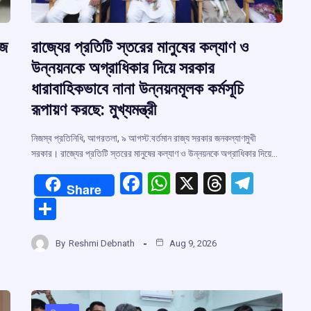
েজ
রাজ্যের প্রতিটি স্তরের মানুষের কল্যাণ ও
উন্নয়নকে অগ্রাধিকার দিয়ে সরকার
ধারাবাহিকভাবে নানা উন্নয়নমূলক কর্মসূচি
রূপায়ণ করছে: মুখ্যমন্ত্রী
নিজস্ব প্রতিনিধি, আগরতলা, ৯ আগস্ট:বর্তমান রাজ্য সরকার জনকল্যাণমুখী
সরকার। রাজ্যের প্রতিটি স্তরের মানুষের কল্যাণ ও উন্নয়নকে অগ্রাধিকার দিয়ে…
F
W
X
T
T
Share
a
h
hr
el
r
S
ce
at
e
e
h
b
s
a
gr
By
Reshmi Debnath
Aug 9, 2026
m
ar
o
A
d
a
e
o
p
s
m