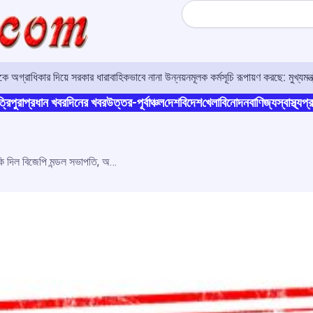
Search
ে অগ্রাধিকার দিয়ে সরকার ধারাবাহিকভাবে নানা উন্নয়নমূলক কর্মসূচি রূপায়ণ করছে: মুখ্যমন্ত্
্রিপুরা
প্রধান খবর
দিনের খবর
উত্তর-পূর্বাঞ্চল
দেশ
বিদেশ
খেলা
বিনোদন
বাণিজ্য
স্বাস্থ্য
প্র
পুলিশের সামনেই কংগ্রেস নেতৃত্বদের হুমকি দিল বিজেপি মন্ডল সভাপতি, অভিযোগ