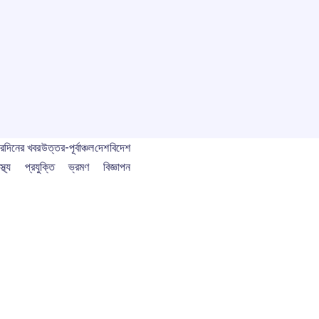
বর
দিনের খবর
উত্তর-পূর্বাঞ্চল
দেশ
বিদেশ
স্থ্য
প্রযুক্তি
ভ্রমণ
বিজ্ঞাপন