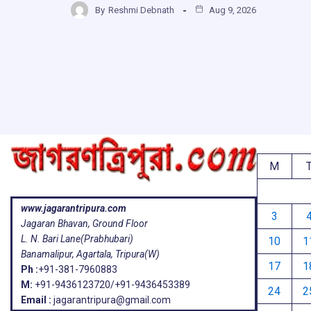
b
s
a
g
By
Reshmi Debnath
Aug 9, 2026
ar
o
A
d
a
e
o
p
s
k
p
M
www.jagarantripura.com
3
Jagaran Bhavan, Ground Floor
L. N. Bari Lane(Prabhubari)
10
1
Banamalipur, Agartala, Tripura(W)
17
1
Ph :
+91-381-7960883
M:
+91-9436123720/+91-9436453389
24
2
Email :
jagarantripura@gmail.com