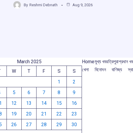
r
b
s
a
gr
By
Reshmi Debnath
Aug 9, 2026
ar
o
A
d
a
e
m
o
p
s
m
k
p
March 2025
Home
মুখ্য খবর
ত্রিপুরা
প্রধান খ
খেলা
বিনোদন
বাণিজ্য
স্বা
T
W
T
F
S
S
1
2
4
5
6
7
8
9
1
12
13
14
15
16
8
19
20
21
22
23
5
26
27
28
29
30