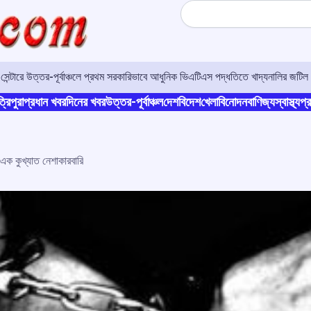
Search
র সেন্টারে উত্তর-পূর্বাঞ্চলে প্রথম সরকারিভাবে আধুনিক ভিএটিএস পদ্ধতিতে খাদ্যনালির জটিল 
্রিপুরা
প্রধান খবর
দিনের খবর
উত্তর-পূর্বাঞ্চল
দেশ
বিদেশ
খেলা
বিনোদন
বাণিজ্য
স্বাস্থ্য
প্র
এক কুখ্যাত নেশাকারবারি