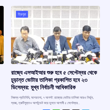
e
o
p
s
m
k
p
ত্রিপুরা
রাজ্যে এসআইআর শুরু হবে ৫ সেপ্টেম্বর থেকে
চূড়ান্ত ভোটার তালিকা প্রকাশিত হবে ২৩
ডিসেম্বর: মুখ্য নির্বাচনী আধিকারিক
নিজস্ব প্রতিনিধি, আগরতলা, ৭ আগস্ট: রাজ্যের ভোটার তালিকা আরও নির্ভুল,
স্বচ্ছ, ত্রুটিমুক্তও আপটুডেট করে তুলতে আগামী ৫ সেপ্টেম্বর…