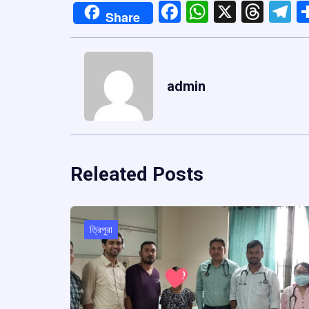
Facebook
WhatsApp
X
Thre
T
Share
admin
Releated Posts
ত্রিপুরা