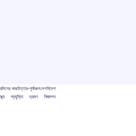
বর
দিনের খবর
উত্তর-পূর্বাঞ্চল
দেশ
বিদেশ
স্থ্য
প্রযুক্তি
ভ্রমণ
বিজ্ঞাপন