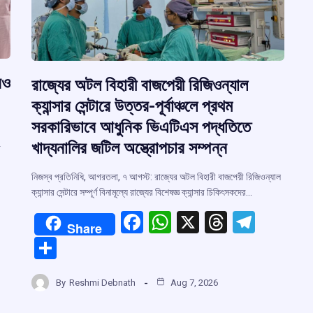
রও
রাজ্যের অটল বিহারী বাজপেয়ী রিজিওন্যাল
ক্যান্সার সেন্টারে উত্তর-পূর্বাঞ্চলে প্রথম
সরকারিভাবে আধুনিক ভিএটিএস পদ্ধতিতে
খাদ্যনালির জটিল অস্ত্রোপচার সম্পন্ন
া
নিজস্ব প্রতিনিধি, আগরতলা, ৭ আগস্ট: রাজ্যের অটল বিহারী বাজপেয়ী রিজিওন্যাল
ক্যান্সার সেন্টারে সম্পূর্ণ বিনামূল্যে রাজ্যের বিশেষজ্ঞ ক্যান্সার চিকিৎসকদের…
F
W
X
T
T
Share
a
h
hr
el
S
r
ce
at
e
e
h
b
s
a
gr
By
Reshmi Debnath
Aug 7, 2026
ar
m
o
A
d
a