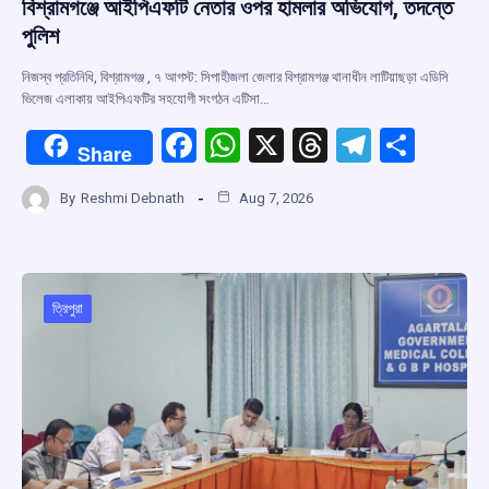
বিশ্রামগঞ্জে আইপিএফটি নেতার ওপর হামলার অভিযোগ, তদন্তে
পুলিশ
নিজস্ব প্রতিনিধি, বিশ্রামগঞ্জ , ৭ আগস্ট: সিপাহীজলা জেলার বিশ্রামগঞ্জ থানাধীন লাটিয়াছড়া এডিসি
ভিলেজ এলাকায় আইপিএফটির সহযোগী সংগঠন এটিসা…
F
W
X
T
T
S
Share
a
h
hr
el
h
By
Reshmi Debnath
Aug 7, 2026
ce
at
e
e
ar
b
s
a
gr
e
o
A
d
a
o
p
s
m
ত্রিপুরা
k
p