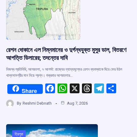
রেশন দোকানে এল নিম্নমানের ও দুর্গন্ধযুক্ত মুসুর ডাল, বিতরণে
আপত্তি ডিলারের; তদন্তের দাবি
নিজস্ব প্রতিনিধি, আগরতলা, ৭ আগস্ট: রাজ্যের ন্যায্যমূল্যের রেশন ব্যবস্থাকে ঘিরে ফের উঠল
খাদ্যসামগ্রীর মান নিয়ে প্রশ্ন। শুক্রবার আগরতলার…
F
W
X
T
T
S
Share
a
h
hr
el
h
By
Reshmi Debnath
Aug 7, 2026
ce
at
e
e
ar
b
s
a
gr
e
o
A
d
a
ত্রিপুরা