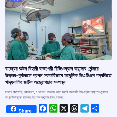
o
p
s
m
k
p
রাজ্যের অটল বিহারী বাজপেয়ী রিজিওন্যাল ক্যান্সার সেন্টারে
উত্তর-পূর্বাঞ্চলে প্রথম সরকারিভাবে আধুনিক ভিএটিএস পদ্ধতিতে
খাদ্যনালির জটিল অস্ত্রোপচার সম্পন্ন
নিজস্ব প্রতিনিধি, আগরতলা, ৭ আগস্ট: রাজ্যের অটল বিহারী বাজপেয়ী রিজিওন্যাল ক্যান্সার সেন্টারে
সম্পূর্ণ বিনামূল্যে রাজ্যের বিশেষজ্ঞ ক্যান্সার চিকিৎসকদের…
F
W
X
T
T
S
Share
a
h
hr
el
h