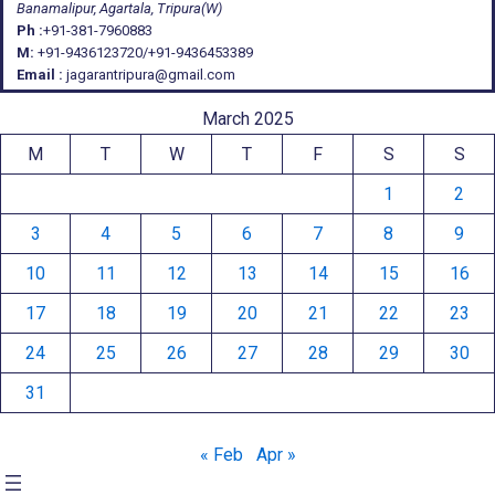
Banamalipur, Agartala, Tripura(W)
Ph :
+91-381-7960883
M:
+91-9436123720/+91-9436453389
Email :
jagarantripura@gmail.com
March 2025
M
T
W
T
F
S
S
1
2
3
4
5
6
7
8
9
10
11
12
13
14
15
16
17
18
19
20
21
22
23
24
25
26
27
28
29
30
31
« Feb
Apr »