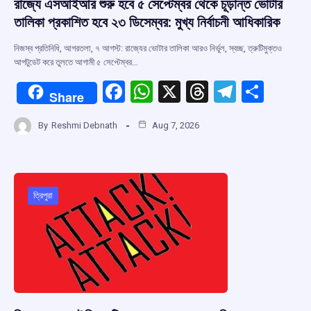
রাজ্যে এসআইআর শুরু হবে ৫ সেপ্টেম্বর থেকে চূড়ান্ত ভোটার
তালিকা প্রকাশিত হবে ২৩ ডিসেম্বর: মুখ্য নির্বাচনী আধিকারিক
নিজস্ব প্রতিনিধি, আগরতলা, ৭ আগস্ট: রাজ্যের ভোটার তালিকা আরও নির্ভুল, স্বচ্ছ, ত্রুটিমুক্তও
আপটুডেট করে তুলতে আগামী ৫ সেপ্টেম্বর…
F
W
X
T
T
S
Share
a
h
hr
el
h
By
Reshmi Debnath
Aug 7, 2026
ce
at
e
e
ar
b
s
a
gr
e
o
A
d
a
o
p
s
m
ত্রিপুরা
k
p