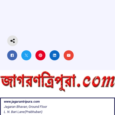
b
s
a
gr
e
o
A
d
a
o
p
s
m
k
p
www.jagarantripura.com
Jagaran Bhavan, Ground Floor
L. N. Bari Lane(Prabhubari)