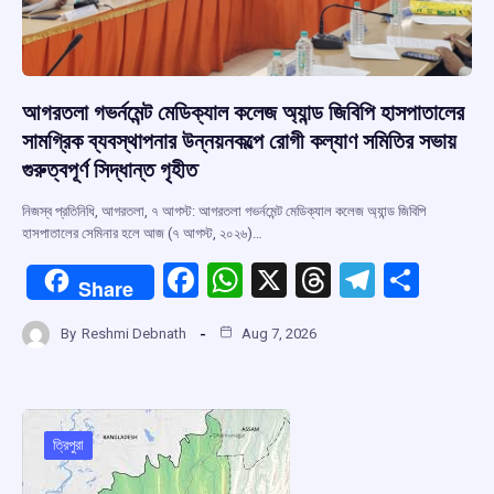
আগরতলা গভর্নমেন্ট মেডিক্যাল কলেজ অ্যান্ড জিবিপি হাসপাতালের
সামগ্রিক ব্যবস্থাপনার উন্নয়নকল্পে রোগী কল্যাণ সমিতির সভায়
গুরুত্বপূর্ণ সিদ্ধান্ত গৃহীত
নিজস্ব প্রতিনিধি, আগরতলা, ৭ আগস্ট: আগরতলা গভর্নমেন্ট মেডিক্যাল কলেজ অ্যান্ড জিবিপি
হাসপাতালের সেমিনার হলে আজ (৭ আগস্ট, ২০২৬)…
F
W
X
T
T
S
Share
a
h
hr
el
h
By
Reshmi Debnath
Aug 7, 2026
ce
at
e
e
ar
b
s
a
gr
e
o
A
d
a
o
p
s
m
ত্রিপুরা
k
p