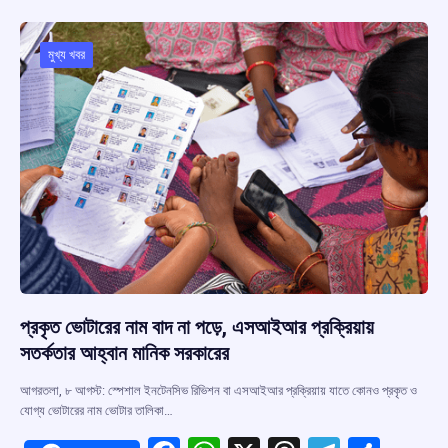
b
s
a
gr
e
o
A
d
a
o
p
s
m
মুখ্য খবর
k
p
প্রকৃত ভোটারের নাম বাদ না পড়ে, এসআইআর প্রক্রিয়ায়
সতর্কতার আহ্বান মানিক সরকারের
আগরতলা, ৮ আগস্ট: স্পেশাল ইনটেনসিভ রিভিশন বা এসআইআর প্রক্রিয়ায় যাতে কোনও প্রকৃত ও
যোগ্য ভোটারের নাম ভোটার তালিকা…