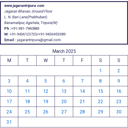
www.jagarantripura.com
Jagaran Bhavan, Ground Floor
L. N. Bari Lane(Prabhubari)
Banamalipur, Agartala, Tripura(W)
Ph :
+91-381-7960883
M:
+91-9436123720/+91-9436453389
Email :
jagarantripura@gmail.com
March 2025
M
T
W
T
F
S
S
1
2
3
4
5
6
7
8
9
10
11
12
13
14
15
16
17
18
19
20
21
22
23
24
25
26
27
28
29
30
31