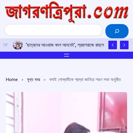
Skip
to
content
Search
‘ছাত্রদের আওয়াজ বদল আনবেই’, প্রয়াগরাজে রাহুলের হুঙ্কার
Home
মুখ্য খবর
বলাই গোস্বামীকে শ্রদ্ধা জানিয়ে স্মরণ সভা অনুষ্ঠিত