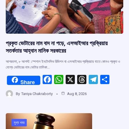
প্রকৃত ভোটারের নাম বাদ না পড়ে, এসআইআর প্রক্রিয়ায়
সতর্কতার আহ্বান মানিক সরকারের
আগরতলা, ৮ আগস্ট: স্পেশাল ইনটেনসিভ রিভিশন বা এসআইআর প্রক্রিয়ায় যাতে কোনও প্রকৃত ও
যোগ্য ভোটারের নাম ভোটার তালিকা…
F
W
X
T
T
S
Share
a
h
hr
el
h
By
Taniya Chakraborty
Aug 8, 2026
ce
at
e
e
ar
b
s
a
gr
e
o
A
d
a
o
p
s
m
মুখ্য খবর