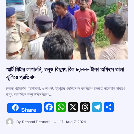
k
p
স্মার্ট মিটার লাগাননি, তবুও বিদ্যুৎ বিল ৮,৮৮৮ টাকা অফিসে তালা
ঝুলিয়ে প্রতিবাদ
নিজস্ব প্রতিনিধি , আগরতলা, ৭ আগস্ট: ত্রিপুরায় একদিকে ঘন ঘন বিদ্যুৎ বিভ্রাটে নাজেহাল সাধারণ
মানুষ, অন্যদিকে অস্বাভাবিক বিদ্যুৎ…
F
W
X
T
T
S
Share
a
h
hr
el
h
By
Reshmi Debnath
Aug 7, 2026
ce
at
e
e
ar