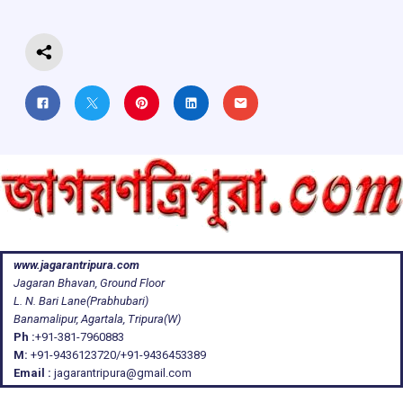
k
p
www.jagarantripura.com
Jagaran Bhavan, Ground Floor
L. N. Bari Lane(Prabhubari)
Banamalipur, Agartala, Tripura(W)
Ph :
+91-381-7960883
M:
+91-9436123720/+91-9436453389
Email :
jagarantripura@gmail.com