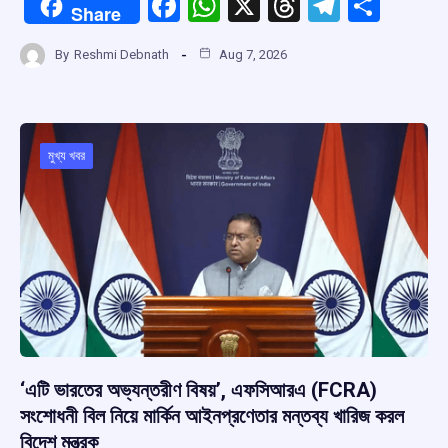
F
W
X
T
T
S
Share
a
h
hr
el
h
By
Reshmi Debnath
Aug 7, 2026
ce
at
e
e
ar
b
s
a
gr
e
o
A
d
a
o
p
s
m
মুখ্য খবর
k
p
‘এটি ভারতের অভ্যন্তরীণ বিষয়’, এফসিআরএ (FCRA)
সংশোধনী বিল নিয়ে মার্কিন আইনপ্রণেতার মন্তব্য খারিজ করল
বিদেশ মন্ত্রক