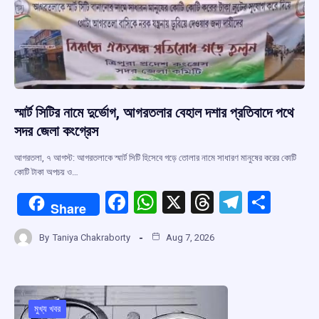
স্মার্ট সিটির নামে দুর্ভোগ, আগরতলার বেহাল দশার প্রতিবাদে পথে
সদর জেলা কংগ্রেস
আগরতলা, ৭ আগস্ট: আগরতলাকে স্মার্ট সিটি হিসেবে গড়ে তোলার নামে সাধারণ মানুষের করের কোটি
কোটি টাকা অপচয় ও…
F
W
X
T
T
S
Share
a
h
hr
el
h
By
Taniya Chakraborty
Aug 7, 2026
ce
at
e
e
ar
b
s
a
gr
e
o
A
d
a
o
p
s
m
মুখ্য খবর