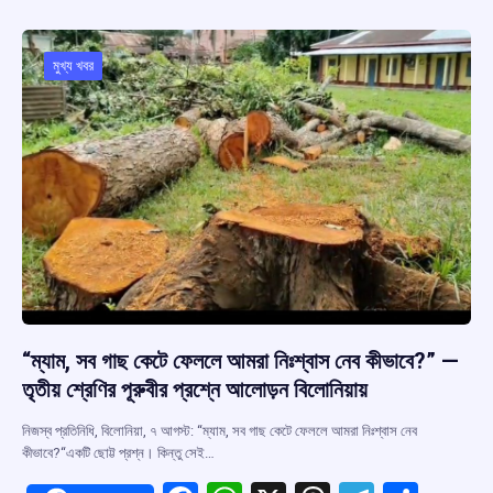
b
s
a
gr
e
o
A
d
a
o
p
s
m
মুখ্য খবর
k
p
“ম্যাম, সব গাছ কেটে ফেললে আমরা নিঃশ্বাস নেব কীভাবে?” —
তৃতীয় শ্রেণির পূরুবীর প্রশ্নে আলোড়ন বিলোনিয়ায়
নিজস্ব প্রতিনিধি, বিলোনিয়া, ৭ আগস্ট: “ম্যাম, সব গাছ কেটে ফেললে আমরা নিঃশ্বাস নেব
কীভাবে?“একটি ছোট্ট প্রশ্ন। কিন্তু সেই…