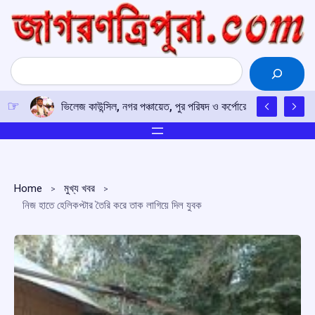
Skip
to
content
Search
ভিলেজ কাউন্সিল, নগর পঞ্চায়েত, পুর পরিষদ ও কর্পোরেশন নির্বাচন নিয়ে প্র
Home
মুখ্য খবর
নিজ হাতে হেলিকপ্টার তৈরি করে তাক লাগিয়ে দিল যুবক