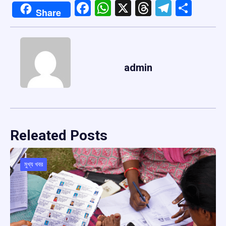
Facebook
WhatsApp
X
Threads
Telegr
Shar
Share
admin
Releated Posts
মুখ্য খবর