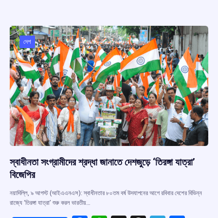
b
s
a
gr
e
o
A
d
a
o
p
s
m
দেশ
k
p
স্বাধীনতা সংগ্রামীদের শ্রদ্ধা জানাতে দেশজুড়ে ‘তিরঙ্গা যাত্রা’
বিজেপির
নয়াদিল্লি, ৯ আগস্ট (আইএএনএস): স্বাধীনতার ৮০তম বর্ষ উদযাপনের আগে রবিবার দেশের বিভিন্ন
রাজ্যে ‘তিরঙ্গা যাত্রা’ শুরু করল ভারতীয়…