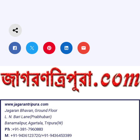
o
p
s
m
k
p
www.jagarantripura.com
Jagaran Bhavan, Ground Floor
L. N. Bari Lane(Prabhubari)
Banamalipur, Agartala, Tripura(W)
Ph :
+91-381-7960883
M:
+91-9436123720/+91-9436453389