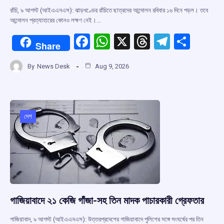
রাঁচি, ৯ আগস্ট (আইএএনএস): ঝাড়খণ্ডের রাঁচিতে ছাত্রদের আন্দোলন রবিবার ১৬ দিনে পড়ল। তবে
আন্দোলন প্রত্যাহারের কোনও লক্ষণ নেই।…
F
W
X
T
T
S
Share
a
h
hr
el
h
By
News Desk
Aug 9, 2026
ce
at
e
e
ar
b
s
a
gr
e
o
A
d
a
o
p
s
m
দেশ
k
p
গাজিয়াবাদে ২১ কেজি গাঁজা-সহ তিন মাদক পাচারকারী গ্রেফতার
গাজিয়াবাদ, ৯ আগস্ট (আইএএনএস): উত্তরপ্রদেশের গাজিয়াবাদে পুলিশের সঙ্গে সংঘর্ষের পর তিন