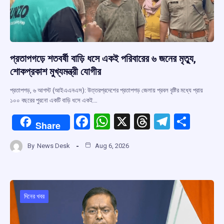
প্রতাপগড়ে শতবর্ষী বাড়ি ধসে একই পরিবারের ৬ জনের মৃত্যু,
শোকপ্রকাশ মুখ্যমন্ত্রী যোগীর
প্রতাপগড়, ৬ আগস্ট (আইএএনএস): উত্তরপ্রদেশের প্রতাপগড় জেলায় প্রবল বৃষ্টির মধ্যে প্রায়
১০০ বছরের পুরনো একটি বাড়ি ধসে একই…
F
W
X
T
T
S
Share
a
h
hr
el
h
By
News Desk
Aug 6, 2026
ce
at
e
e
ar
b
s
a
gr
e
o
A
d
a
o
p
s
m
দিনের খবর
k
p