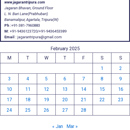
www.jagarantripura.com
Jagaran Bhavan, Ground Floor
L. N. Bari Lane(Prabhubari)
Banamalipur, Agartala, Tripura(W)
Ph :
+91-381-7960883
M:
+91-9436123720/+91-9436453389
Email :
jagarantripura@gmail.com
February 2025
M
T
W
T
F
S
S
1
2
3
4
5
6
7
8
9
10
11
12
13
14
15
16
17
18
19
20
21
22
23
24
25
26
27
28
« Jan
Mar »