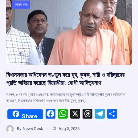
o
p
s
m
দিনের খবর
k
p
বিধানসভার অধিবেশন ভণ্ডুল করে যুব, কৃষক, নারী ও দরিদ্রদের
প্রতি অবিচার করেছে বিরোধীরা: যোগী আদিত্যনাথ
লখনউ, ৫ আগস্ট (আইএএনএস): উত্তরপ্রদেশের মুখ্যমন্ত্রী যোগী আদিত্যনাথ বুধবার অভিযোগ
করেছেন, বিধানসভার অধিবেশন অচল করে বিরোধীরা যুবক, কৃষক,…
F
W
X
T
T
S
Share
a
h
hr
el
h
By
News Desk
Aug 5, 2026
ce
at
e
e
ar