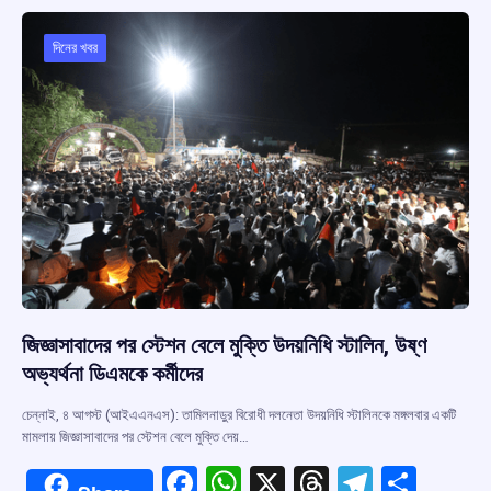
o
A
d
a
o
p
s
m
দিনের খবর
k
p
জিজ্ঞাসাবাদের পর স্টেশন বেলে মুক্তি উদয়নিধি স্টালিন, উষ্ণ
অভ্যর্থনা ডিএমকে কর্মীদের
চেন্নাই, ৪ আগস্ট (আইএএনএস): তামিলনাড়ুর বিরোধী দলনেতা উদয়নিধি স্টালিনকে মঙ্গলবার একটি
মামলায় জিজ্ঞাসাবাদের পর স্টেশন বেলে মুক্তি দেয়…
F
W
X
T
T
S