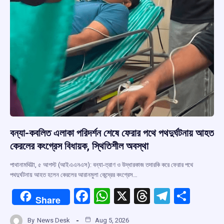
বন্যা-কবলিত এলাকা পরিদর্শন শেষে ফেরার পথে পথদুর্ঘটনায় আহত
কেরলের কংগ্রেস বিধায়ক, স্থিতিশীল অবস্থা
পাথানামথিট্টা, ৫ আগস্ট (আইএএনএস): বন্যা-ত্রাণ ও উদ্ধারকাজ তদারকি করে ফেরার পথে
পথদুর্ঘটনায় আহত হলেন কেরলের আরানমুলা কেন্দ্রের কংগ্রেস…
F
W
X
T
T
S
Share
a
h
hr
el
h
By
News Desk
Aug 5, 2026