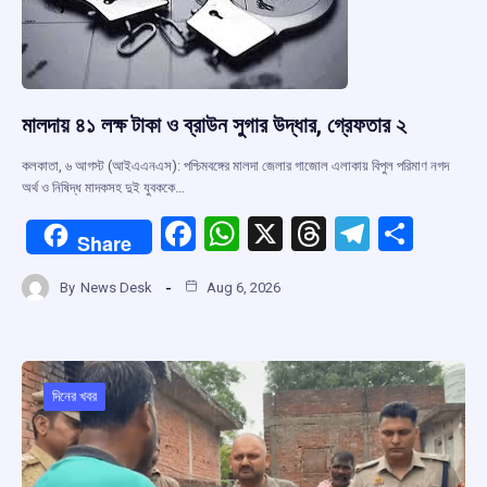
মালদায় ৪১ লক্ষ টাকা ও ব্রাউন সুগার উদ্ধার, গ্রেফতার ২
কলকাতা, ৬ আগস্ট (আইএএনএস): পশ্চিমবঙ্গের মালদা জেলার গাজোল এলাকায় বিপুল পরিমাণ নগদ
অর্থ ও নিষিদ্ধ মাদকসহ দুই যুবককে…
F
W
X
T
T
S
Share
a
h
hr
el
h
By
News Desk
Aug 6, 2026
ce
at
e
e
ar
b
s
a
gr
e
o
A
d
a
o
p
s
m
দিনের খবর
k
p