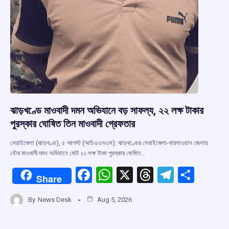
ঝাড়খণ্ডে মাওবাদী দমন অভিযানে বড় সাফল্য, ২২ লক্ষ টাকার
পুরস্কার ঘোষিত তিন মাওবাদী গ্রেফতার
সেরাইকেলা (ঝাড়খণ্ড), ৫ আগস্ট (আইএএনএস): ঝাড়খণ্ডের সেরাইকেলা-খারসাওয়ান জেলায়
যৌথ মাওবাদী দমন অভিযানে মোট ২২ লক্ষ টাকা পুরস্কার ঘোষিত…
F
W
X
T
T
S
Share
a
h
hr
el
h
By
News Desk
Aug 5, 2026
ce
at
e
e
ar
b
s
a
gr
e