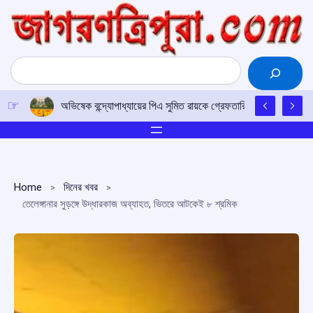
Skip
to
content
Search
অভিষেক বন্দ্যোপাধ্যায়ের পিএ সুমিত রায়কে গ্রেফতারিতে অন্তর্বর্তী স্থগি
Home
দিনের খবর
তেলেঙ্গানার সুড়ঙ্গে উদ্ধারকাজ অব্যাহত, ভিতরে আটকেই ৮ শ্রমিক